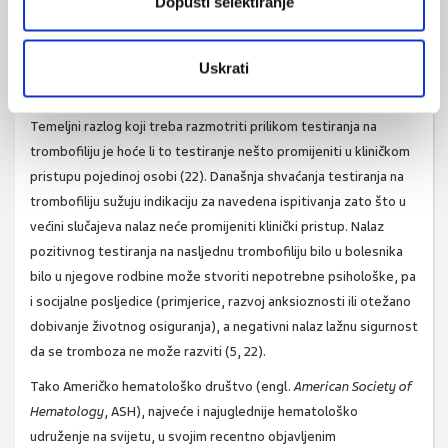
Dopusti selektiranje
ispitivanja nasljedne trombofilije) (1, 2).
Današnja shvaćanja testiranja na
Uskrati
trombofiliju
Temeljni razlog koji treba razmotriti prilikom testiranja na
trombofiliju je hoće li to testiranje nešto promijeniti u kliničkom
pristupu pojedinoj osobi (22). Današnja shvaćanja testiranja na
trombofiliju sužuju indikaciju za navedena ispitivanja zato što u
većini slučajeva nalaz neće promijeniti klinički pristup. Nalaz
pozitivnog testiranja na nasljednu trombofiliju bilo u bolesnika
bilo u njegove rodbine može stvoriti nepotrebne psihološke, pa
i socijalne posljedice (primjerice, razvoj anksioznosti ili otežano
dobivanje životnog osiguranja), a negativni nalaz lažnu sigurnost
da se tromboza ne može razviti (5, 22).
Tako Američko hematološko društvo (engl.
American Society of
Hematology
, ASH), najveće i najuglednije hematološko
udruženje na svijetu, u svojim recentno objavljenim