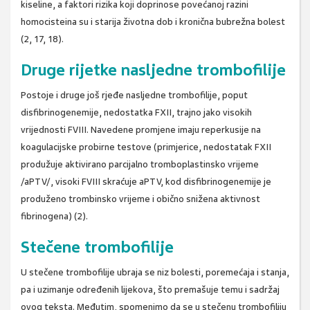
kiseline, a faktori rizika koji doprinose povećanoj razini
homocisteina su i starija životna dob i kronična bubrežna bolest
(2, 17, 18).
Druge rijetke nasljedne trombofilije
Postoje i druge još rjeđe nasljedne trombofilije, poput
disfibrinogenemije, nedostatka FXII, trajno jako visokih
vrijednosti FVIII. Navedene promjene imaju reperkusije na
koagulacijske probirne testove (primjerice, nedostatak FXII
produžuje aktivirano parcijalno tromboplastinsko vrijeme
/aPTV/, visoki FVIII skraćuje aPTV, kod disfibrinogenemije je
produženo trombinsko vrijeme i obično snižena aktivnost
fibrinogena) (2).
Stečene trombofilije
U stečene trombofilije ubraja se niz bolesti, poremećaja i stanja,
pa i uzimanje određenih lijekova, što premašuje temu i sadržaj
ovog teksta. Međutim, spomenimo da se u stečenu trombofiliju