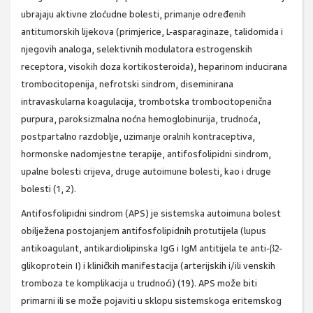
ubrajaju aktivne zloćudne bolesti, primanje određenih
antitumorskih lijekova (primjerice, L-asparaginaze, talidomida i
njegovih analoga, selektivnih modulatora estrogenskih
receptora, visokih doza kortikosteroida), heparinom inducirana
trombocitopenija, nefrotski sindrom, diseminirana
intravaskularna koagulacija, trombotska trombocitopenična
purpura, paroksizmalna noćna hemoglobinurija, trudnoća,
postpartalno razdoblje, uzimanje oralnih kontraceptiva,
hormonske nadomjestne terapije, antifosfolipidni sindrom,
upalne bolesti crijeva, druge autoimune bolesti, kao i druge
bolesti (1, 2).
Antifosfolipidni sindrom (APS) je sistemska autoimuna bolest
obilježena postojanjem antifosfolipidnih protutijela (lupus
antikoagulant, antikardiolipinska IgG i IgM antitijela te anti-β2-
glikoprotein I) i kliničkih manifestacija (arterijskih i/ili venskih
tromboza te komplikacija u trudnoći) (19). APS može biti
primarni ili se može pojaviti u sklopu sistemskoga eritemskog