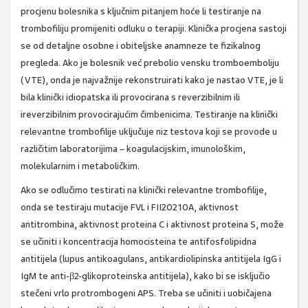
procjenu bolesnika s ključnim pitanjem hoće li testiranje na
trombofiliju promijeniti odluku o terapiji. Klinička procjena sastoji
se od detaljne osobne i obiteljske anamneze te fizikalnog
pregleda. Ako je bolesnik već prebolio vensku tromboemboliju
(VTE), onda je najvažnije rekonstruirati kako je nastao VTE, je li
bila klinički idiopatska ili provocirana s reverzibilnim ili
ireverzibilnim provocirajućim čimbenicima. Testiranje na klinički
relevantne trombofilije uključuje niz testova koji se provode u
različitim laboratorijima – koagulacijskim, imunološkim,
molekularnim i metaboličkim.
Ako se odlučimo testirati na klinički relevantne trombofilije,
onda se testiraju mutacije FVL i FII20210A, aktivnost
antitrombina, aktivnost proteina C i aktivnost proteina S, može
se učiniti i koncentracija homocisteina te antifosfolipidna
antitijela (lupus antikoagulans, antikardiolipinska antitijela IgG i
IgM te anti-β2-glikoproteinska antitijela), kako bi se isključio
stečeni vrlo protrombogeni APS. Treba se učiniti i uobičajena