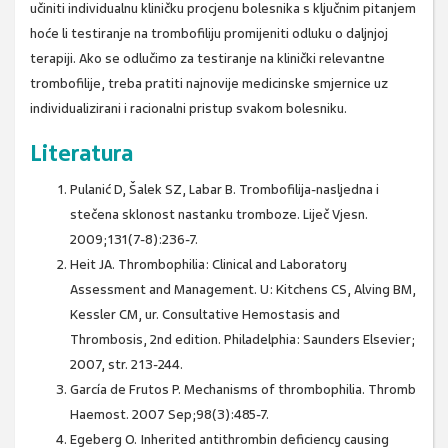
učiniti individualnu kliničku procjenu bolesnika s ključnim pitanjem
hoće li testiranje na trombofiliju promijeniti odluku o daljnjoj
terapiji. Ako se odlučimo za testiranje na klinički relevantne
trombofilije, treba pratiti najnovije medicinske smjernice uz
individualizirani i racionalni pristup svakom bolesniku.
Literatura
Pulanić D, Šalek SZ, Labar B. Trombofilija-nasljedna i
stečena sklonost nastanku tromboze. Liječ Vjesn.
2009;131(7-8):236-7.
Heit JA. Thrombophilia: Clinical and Laboratory
Assessment and Management. U: Kitchens CS, Alving BM,
Kessler CM, ur. Consultative Hemostasis and
Thrombosis, 2nd edition. Philadelphia: Saunders Elsevier;
2007, str. 213-244.
García de Frutos P. Mechanisms of thrombophilia. Thromb
Haemost. 2007 Sep;98(3):485-7.
Egeberg O. Inherited antithrombin deficiency causing