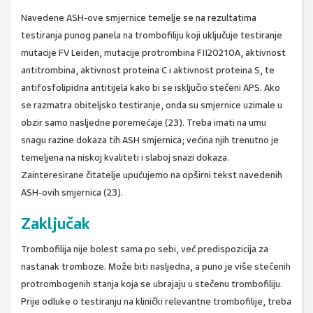
Navedene ASH-ove smjernice temelje se na rezultatima
testiranja punog panela na trombofiliju koji uključuje testiranje
mutacije FV Leiden, mutacije protrombina FII20210A, aktivnost
antitrombina, aktivnost proteina C i aktivnost proteina S, te
antifosfolipidna antitijela kako bi se isključio stečeni APS. Ako
se razmatra obiteljsko testiranje, onda su smjernice uzimale u
obzir samo nasljedne poremećaje (23). Treba imati na umu
snagu razine dokaza tih ASH smjernica; većina njih trenutno je
temeljena na niskoj kvaliteti i slaboj snazi dokaza.
Zainteresirane čitatelje upućujemo na opširni tekst navedenih
ASH-ovih smjernica (23).
Zaključak
Trombofilija nije bolest sama po sebi, već predispozicija za
nastanak tromboze. Može biti nasljedna, a puno je više stečenih
protrombogenih stanja koja se ubrajaju u stečenu trombofiliju.
Prije odluke o testiranju na klinički relevantne trombofilije, treba