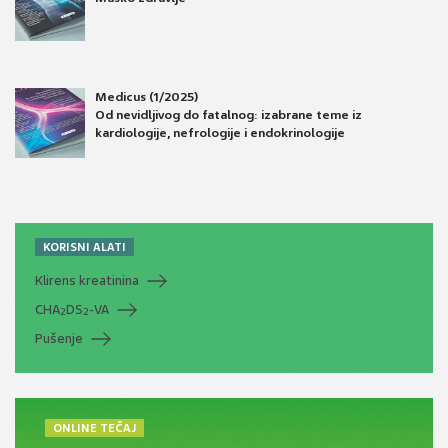
Medicus (1/2025)
Od nevidljivog do fatalnog: izabrane teme iz
kardiologije, nefrologije i endokrinologije
KORISNI ALATI
Klirens kreatinina
CHA
DS
-VA
2
2
Pušenje
ONLINE TEČAJ