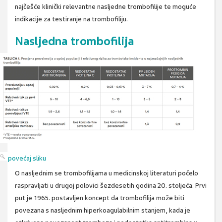
najčešće klinički relevantne nasljedne trombofilije te moguće
indikacije za testiranje na trombofiliju.
Nasljedna trombofilija
povećaj sliku
O nasljednim se trombofilijama u medicinskoj literaturi počelo
raspravljati u drugoj polovici šezdesetih godina 20. stoljeća. Prvi
put je 1965. postavljen koncept da trombofilija može biti
povezana s nasljednim hiperkoagulabilnim stanjem, kada je