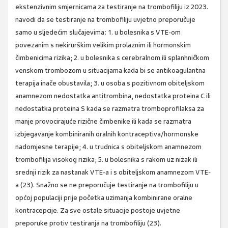
ekstenzivnim smjernicama za testiranje na trombofiliju iz 2023.
navodi da se testiranje na trombofiliju uvjetno preporučuje
samo u sljedećim slučajevima: 1. u bolesnika s VTE-om
povezanim s nekirurškim velikim prolaznim ili hormonskim
čimbenicima rizika; 2. u bolesnika s cerebralnom ili splanhničkom
venskom trombozom u situacijama kada bi se antikoagulantna
terapija inače obustavila; 3. u osoba s pozitivnom obiteljskom
anamnezom nedostatka antitrombina, nedostatka proteina C ili
nedostatka proteina S kada se razmatra tromboprofilaksa za
manje provocirajuće rizične čimbenike ili kada se razmatra
izbjegavanje kombiniranih oralnih kontraceptiva/hormonske
nadomjesne terapije; 4. u trudnica s obiteljskom anamnezom
trombofilija visokog rizika; 5. u bolesnika s rakom uz nizak ili
srednji rizik za nastanak VTE-a i s obiteljskom anamnezom VTE-
a (23). Snažno se ne preporučuje testiranje na trombofiliju u
općoj populaciji prije početka uzimanja kombinirane oralne
kontracepcije. Za sve ostale situacije postoje uvjetne
preporuke protiv testiranja na trombofiliju (23).