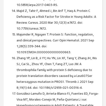
10.5858/arpa.2017-0403-RS.
Majid Z, Tahir F, Ahmed J, Bin Arif T, Haq A. Protein C
Deficiency as a Risk Factor for Stroke in Young Adults: A
Review. Cureus. 2020 Mar 30;12(3):e7472. doi:
10.7759/cureus.7472.
Majumder R, Nguyen T. Protein S: function, regulation,
and clinical perspectives. Curr Opin Hematol. 2021 Sep
1;28(5):339-344. doi:
10.1097/MOH.0000000000000663.
Zhang YP, Lin B, Ji YY, Hu YN, Lin XF, Tang Y, Zhang JH, Wu
SJ, Cai SL, Zhou YF, Chen T, Fang ZT, Luo JW. A
thrombophilia family with protein S deficiency due to
protein translation disorders caused by a Leu607Ser
heterozygous mutation in PROS1. Thromb J. 2021 Sep
8;19(1):64. doi: 10.1186/s12959-021-00316-4.
González-Lamuño D, Arrieta-Blanco FJ, Fuentes ED, Forga-
Visa MT, Morales-Conejo M, Peña-Quintana L i sur.
Hyperhomocysteinemia in Adult Patients: A Treatable