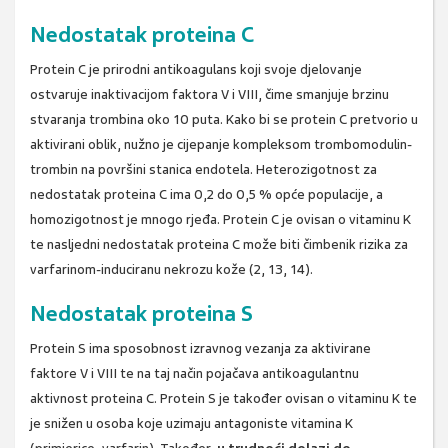
Nedostatak proteina C
Protein C je prirodni antikoagulans koji svoje djelovanje
ostvaruje inaktivacijom faktora V i VIII, čime smanjuje brzinu
stvaranja trombina oko 10 puta. Kako bi se protein C pretvorio u
aktivirani oblik, nužno je cijepanje kompleksom trombomodulin-
trombin na površini stanica endotela. Heterozigotnost za
nedostatak proteina C ima 0,2 do 0,5 % opće populacije, a
homozigotnost je mnogo rjeđa. Protein C je ovisan o vitaminu K
te nasljedni nedostatak proteina C može biti čimbenik rizika za
varfarinom-induciranu nekrozu kože (2, 13, 14).
Nedostatak proteina S
Protein S ima sposobnost izravnog vezanja za aktivirane
faktore V i VIII te na taj način pojačava antikoagulantnu
aktivnost proteina C. Protein S je također ovisan o vitaminu K te
je snižen u osoba koje uzimaju antagoniste vitamina K