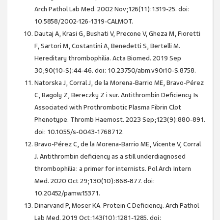
Arch Pathol Lab Med. 2002 Nov;126(11):1319-25. doi:
10.5858/2002-126-1319-CALMOT.
Dautaj A, Krasi G, Bushati V, Precone V, Gheza M, Fioretti
F, Sartori M, Costantini A, Benedetti S, Bertelli M.
Hereditary thrombophilia. Acta Biomed. 2019 Sep
30;90(10-S):44-46. doi: 10.23750/abm.v90i10-S.8758.
Natorska J, Corral J, de la Morena-Barrio ME, Bravo-Pérez
C, Bagoly Z, Bereczky Z i sur. Antithrombin Deficiency Is
Associated with Prothrombotic Plasma Fibrin Clot
Phenotype. Thromb Haemost. 2023 Sep;123(9):880-891.
doi: 10.1055/s-0043-1768712.
Bravo-Pérez C, de la Morena-Barrio ME, Vicente V, Corral
J. Antithrombin deficiency as a still underdiagnosed
thrombophilia: a primer for internists. Pol Arch Intern
Med. 2020 Oct 29;130(10):868-877. doi:
10.20452/pamw.15371.
Dinarvand P, Moser KA. Protein C Deficiency. Arch Pathol
Lab Med. 2019 Oct;143(10):1281-1285. doi: