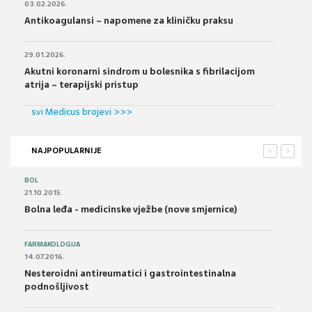
03.02.2026.
Antikoagulansi – napomene za kliničku praksu
29.01.2026.
Akutni koronarni sindrom u bolesnika s fibrilacijom
atrija – terapijski pristup
svi Medicus brojevi >>>
NAJPOPULARNIJE
<
>
BOL
21.10.2015.
Bolna leđa - medicinske vježbe (nove smjernice)
FARMAKOLOGIJA
14.07.2016.
Nesteroidni antireumatici i gastrointestinalna
podnošljivost