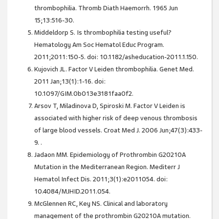
thrombophilia. Thromb Diath Haemorrh. 1965 Jun
15;13:516-30.
Middeldorp S. Is thrombophilia testing useful?
Hematology Am Soc Hematol Educ Program.
2011;2011:150-5. doi: 10.1182/asheducation-2011.1.150.
Kujovich JL. Factor V Leiden thrombophilia. Genet Med.
2011 Jan;13(1):1-16. doi:
10.1097/GIM.0b013e3181faa0f2.
Arsov T, Miladinova D, Spiroski M. Factor V Leiden is
associated with higher risk of deep venous thrombosis
of large blood vessels. Croat Med J. 2006 Jun;47(3):433-
9. .
Jadaon MM. Epidemiology of Prothrombin G20210A
Mutation in the Mediterranean Region. Mediterr J
Hematol Infect Dis. 2011;3(1):e2011054. doi:
10.4084/MJHID.2011.054.
McGlennen RC, Key NS. Clinical and laboratory
management of the prothrombin G20210A mutation.