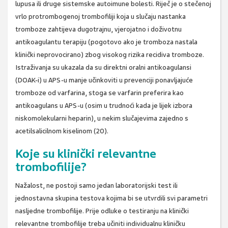
lupusa ili druge sistemske autoimune bolesti. Riječ je o stečenoj
vrlo protrombogenoj trombofiliji koja u slučaju nastanka
tromboze zahtijeva dugotrajnu, vjerojatno i doživotnu
antikoagulantu terapiju (pogotovo ako je tromboza nastala
klinički neprovocirano) zbog visokog rizika recidiva tromboze.
Istraživanja su ukazala da su direktni oralni antikoagulansi
(DOAK-i) u APS-u manje učinkoviti u prevenciji ponavljajuće
tromboze od varfarina, stoga se varfarin preferira kao
antikoagulans u APS-u (osim u trudnoći kada je lijek izbora
niskomolekularni heparin), u nekim slučajevima zajedno s
acetilsalicilnom kiselinom (20).
Koje su klinički relevantne
trombofilije?
Nažalost, ne postoji samo jedan laboratorijski test ili
jednostavna skupina testova kojima bi se utvrdili svi parametri
nasljedne trombofilije. Prije odluke o testiranju na klinički
relevantne trombofilije treba učiniti individualnu kliničku