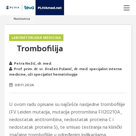
Naslovnica
LABORATORIJSKA MEDICINA
Trombofilija
Petra Nežić, dr. med.
Prof. prim. dr. sc. Dražen Pulanić, dr. med. specijalist interne
medicine, uži specijalist hematologije
08.11.2024.
U ovom radu opisane su najčešće nasljedne trombofilije
(FV Leiden mutacija, mutacija protrombina FII20210A,
nedostatak antitrombina, nedostatak proteina C i
nedostatak proteina S), te smisao testiranja na klinički
značajne trombofilije u određenim indikacijama.