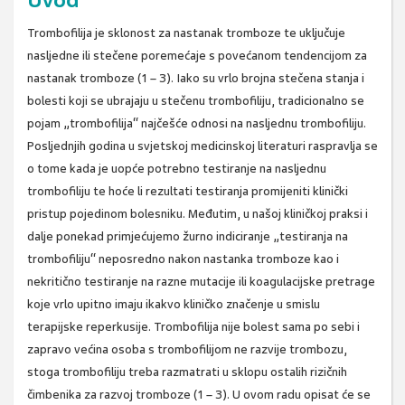
Uvod
Trombofilija je sklonost za nastanak tromboze te uključuje
nasljedne ili stečene poremećaje s povećanom tendencijom za
nastanak tromboze (1 – 3). Iako su vrlo brojna stečena stanja i
bolesti koji se ubrajaju u stečenu trombofiliju, tradicionalno se
pojam „trombofilija“ najčešće odnosi na nasljednu trombofiliju.
Posljednjih godina u svjetskoj medicinskoj literaturi raspravlja se
o tome kada je uopće potrebno testiranje na nasljednu
trombofiliju te hoće li rezultati testiranja promijeniti klinički
pristup pojedinom bolesniku. Međutim, u našoj kliničkoj praksi i
dalje ponekad primjećujemo žurno indiciranje „testiranja na
trombofiliju“ neposredno nakon nastanka tromboze kao i
nekritično testiranje na razne mutacije ili koagulacijske pretrage
koje vrlo upitno imaju ikakvo kliničko značenje u smislu
terapijske reperkusije. Trombofilija nije bolest sama po sebi i
zapravo većina osoba s trombofilijom ne razvije trombozu,
stoga trombofiliju treba razmatrati u sklopu ostalih rizičnih
čimbenika za razvoj tromboze (1 – 3). U ovom radu opisat će se