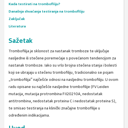
Kada testirati na trombofiliju?
Današnja shvaćanja testiranja na trombofiliju
Zaključak
Literatura
Sažetak
Trombofilija je sklonost za nastanak tromboze te uključuje
nasljedne ili stečene poremećaje s povećanom tendencijom za
nastanak tromboze. Iako su vrlo brojna stečena stanja i bolesti
koji se ubrajaju u stečenu trombofiliju, tradicionalno se pojam
„trombofilija“ najčešće odnosi na nasljednu trombofiliju. U ovom
radu opisane su najčešće nasljedne trombofilije (FV Leiden
mutacija, mutacija protrombina FII20210A, nedostatak
antitrombina, nedostatak proteina C i nedostatak proteina S),
te smisao testiranja na klinički značajne trombofilije u
određenim indikacijama.