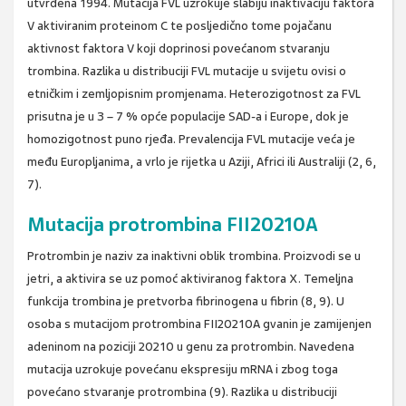
utvrđena 1994. Mutacija FVL uzrokuje slabiju inaktivaciju faktora
V aktiviranim proteinom C te posljedično tome pojačanu
aktivnost faktora V koji doprinosi povećanom stvaranju
trombina. Razlika u distribuciji FVL mutacije u svijetu ovisi o
etničkim i zemljopisnim promjenama. Heterozigotnost za FVL
prisutna je u 3 – 7 % opće populacije SAD-a i Europe, dok je
homozigotnost puno rjeđa. Prevalencija FVL mutacije veća je
među Europljanima, a vrlo je rijetka u Aziji, Africi ili Australiji (2, 6,
7).
Mutacija protrombina FII20210A
Protrombin je naziv za inaktivni oblik trombina. Proizvodi se u
jetri, a aktivira se uz pomoć aktiviranog faktora X. Temeljna
funkcija trombina je pretvorba fibrinogena u fibrin (8, 9). U
osoba s mutacijom protrombina FII20210A gvanin je zamijenjen
adeninom na poziciji 20210 u genu za protrombin. Navedena
mutacija uzrokuje povećanu ekspresiju mRNA i zbog toga
povećano stvaranje protrombina (9). Razlika u distribuciji