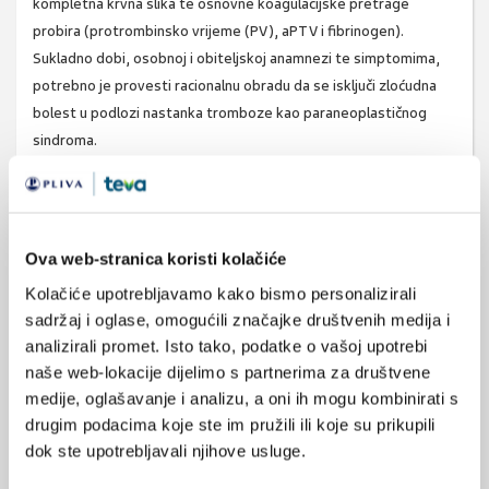
kompletna krvna slika te osnovne koagulacijske pretrage
probira (protrombinsko vrijeme (PV), aPTV i fibrinogen).
Sukladno dobi, osobnoj i obiteljskoj anamnezi te simptomima,
potrebno je provesti racionalnu obradu da se isključi zloćudna
bolest u podlozi nastanka tromboze kao paraneoplastičnog
sindroma.
Koga testirati na trombofiliju?
Načelno, testiranje trombofilije ima smisla ako se može
pretpostaviti da će rezultat promijeniti terapijski pristup. Što
Ova web-stranica koristi kolačiće
se tiče primarne profilakse, iako je rizik idiopatske
Kolačiće upotrebljavamo kako bismo personalizirali
(neprovocirane) tromboze povišen u osoba s nasljednom
sadržaj i oglase, omogućili značajke društvenih medija i
trombofilijom, taj rizik nije toliko povišen da bi opravdao trajnu
analizirali promet. Isto tako, podatke o vašoj upotrebi
kroničnu antikoagulantnu terapiju kao primarnu profilaksu osoba
naše web-lokacije dijelimo s partnerima za društvene
s nasljednom trombofilijom bez tromboembolijskog incidenta.
medije, oglašavanje i analizu, a oni ih mogu kombinirati s
Stoga primarna profilaksa osoba s nasljednom trombofilijom
drugim podacima koje ste im pružili ili koje su prikupili
uključuje izbjegavanje ili modifikaciju ostalih rizičnih čimbenika za
dok ste upotrebljavali njihove usluge.
trombozu, a ako to nije moguće, primanje odgovarajuće