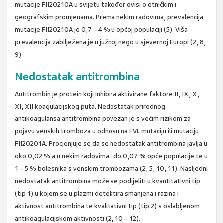
mutacije FII20210A u svijetu također ovisi o etničkim i
geografskim promjenama. Prema nekim radovima, prevalencija
mutacije FII20210A je 0,7 – 4 % u općoj populaciji (5). Viša
prevalencija zabilježena je u južnoj nego u sjevernoj Europi (2, 8,
9).
Nedostatak antitrombina
Antitrombin je protein koji inhibira aktivirane faktore II, IX, X,
XI, XII koagulacijskog puta. Nedostatak prirodnog
antikoagulansa antitrombina povezan je s većim rizikom za
pojavu venskih tromboza u odnosu na FVL mutaciju ili mutaciju
FII20201A. Procjenjuje se da se nedostatak antitrombina javlja u
oko 0,02 % a u nekim radovima i do 0,07 % opće populacije te u
1 – 5 % bolesnika s venskim trombozama (2, 5, 10, 11). Nasljedni
nedostatak antitrombina može se podijeliti u kvantitativni tip
(tip 1) u kojem se u plazmi detektira smanjena i razina i
aktivnost antitrombina te kvalitativni tip (tip 2) s oslabljenom
antikoagulacijskom aktivnosti (2, 10 – 12).