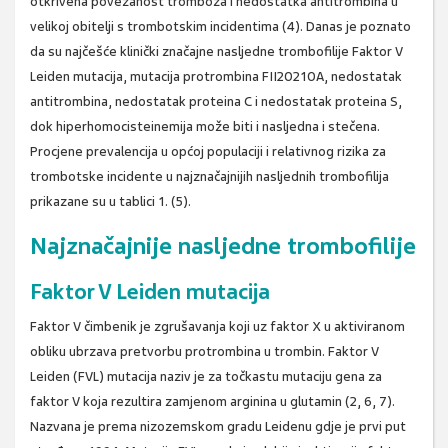
otkrivena povezanost tromboza i nedostatka antitrombina u
velikoj obitelji s trombotskim incidentima (4). Danas je poznato
da su najčešće klinički značajne nasljedne trombofilije Faktor V
Leiden mutacija, mutacija protrombina FII20210A, nedostatak
antitrombina, nedostatak proteina C i nedostatak proteina S,
dok hiperhomocisteinemija može biti i nasljedna i stečena.
Procjene prevalencija u općoj populaciji i relativnog rizika za
trombotske incidente u najznačajnijih nasljednih trombofilija
prikazane su u tablici 1. (5).
Najznačajnije nasljedne trombofilije
Faktor V Leiden mutacija
Faktor V čimbenik je zgrušavanja koji uz faktor X u aktiviranom
obliku ubrzava pretvorbu protrombina u trombin. Faktor V
Leiden (FVL) mutacija naziv je za točkastu mutaciju gena za
faktor V koja rezultira zamjenom arginina u glutamin (2, 6, 7).
Nazvana je prema nizozemskom gradu Leidenu gdje je prvi put