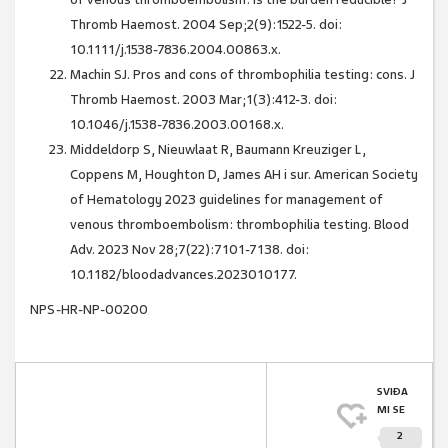
Thromb Haemost. 2004 Sep;2(9):1522-5. doi:
10.1111/j.1538-7836.2004.00863.x.
Machin SJ. Pros and cons of thrombophilia testing: cons. J
Thromb Haemost. 2003 Mar;1(3):412-3. doi:
10.1046/j.1538-7836.2003.00168.x.
Middeldorp S, Nieuwlaat R, Baumann Kreuziger L,
Coppens M, Houghton D, James AH i sur. American Society
of Hematology 2023 guidelines for management of
venous thromboembolism: thrombophilia testing. Blood
Adv. 2023 Nov 28;7(22):7101-7138. doi:
10.1182/bloodadvances.2023010177.
NPS-HR-NP-00200
SVIĐA
MI SE
2