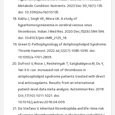
Metabolic Condition. Nutrients. 2023 Dec 30;16(1):135.
doi: 10.3390/nu16010135.
Kalita J, Singh VK, Misra UK. A study of
hyperhomocysteinemia in cerebral venous sinus
thrombosis. Indian J Med Res. 2020 Dec;152(6):584-594.
doi: 10.4103/ijmr.IJMR_2125_18.
Green D. Pathophysiology of Antiphospholipid Syndrome.
Thromb Haemost. 2022 Jul;122(7):1085-1095. doi:
10.1055/a-1701-2809.
Dufrost V, Risse J, Reshetnyak T, Satybaldyeva M, Du Y,
Yan XX i sur. Increased risk of thrombosis in
antiphospholipid syndrome patients treated with direct
oral anticoagulants. Results from an international
patient-level data meta-analysis. Autoimmun Rev. 2018
Oct;17(10):1011-1021. doi:
10.1016/j.autrev.2018.04.009.
De Stefano V. Inherited thrombophilia and life-time risk
of venous thromboembolism: is the burden reducible? J