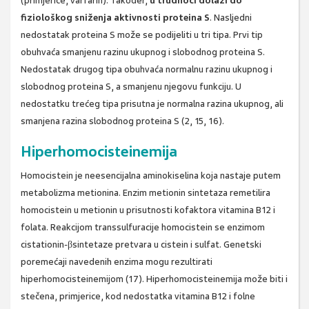
(primjerice, varfarin). Također,
u trudnoći dolazi do
fiziološkog sniženja aktivnosti proteina S
. Nasljedni
nedostatak proteina S može se podijeliti u tri tipa. Prvi tip
obuhvaća smanjenu razinu ukupnog i slobodnog proteina S.
Nedostatak drugog tipa obuhvaća normalnu razinu ukupnog i
slobodnog proteina S, a smanjenu njegovu funkciju. U
nedostatku trećeg tipa prisutna je normalna razina ukupnog, ali
smanjena razina slobodnog proteina S (2, 15, 16).
Hiperhomocisteinemija
Homocistein je neesencijalna aminokiselina koja nastaje putem
metabolizma metionina. Enzim metionin sintetaza remetilira
homocistein u metionin u prisutnosti kofaktora vitamina B12 i
folata. Reakcijom transsulfuracije homocistein se enzimom
cistationin-βsintetaze pretvara u cistein i sulfat. Genetski
poremećaji navedenih enzima mogu rezultirati
hiperhomocisteinemijom (17). Hiperhomocisteinemija može biti i
stečena, primjerice, kod nedostatka vitamina B12 i folne