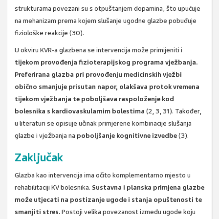
strukturama povezani su s otpuštanjem dopamina, što upućuje
na mehanizam prema kojem slušanje ugodne glazbe pobuđuje
fiziološke reakcije (30).
U okviru KVR-a glazbena se intervencija može primijeniti i
tijekom provođenja fizioterapijskog programa vježbanja.
Preferirana glazba pri provođenju medicinskih vježbi
obično smanjuje prisutan napor, olakšava protok vremena
tijekom vježbanja te poboljšava raspoloženje kod
bolesnika s kardiovaskularnim bolestima
(2, 3, 31). Također,
u literaturi se opisuje učinak primjerene kombinacije slušanja
glazbe i vježbanja na
poboljšanje kognitivne izvedbe
(3).
Zaključak
Glazba kao intervencija ima očito komplementarno mjesto u
rehabilitaciji KV bolesnika.
Sustavna i planska primjena glazbe
može utjecati na postizanje ugode i stanja opuštenosti te
smanjiti stres.
Postoji velika povezanost između ugode koju