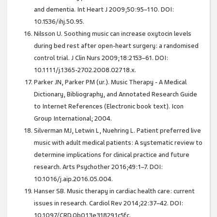
and dementia. Int Heart J 2009;50:95–110. DOI:
10.1536/ihj.50.95.
Nilsson U. Soothing music can increase oxytocin levels
during bed rest after open-heart surgery: a randomised
control trial. J Clin Nurs 2009;18:2153–61. DOI:
10.1111/j.1365-2702.2008.02718.x.
Parker JN, Parker PM (ur.). Music Therapy - A Medical
Dictionary, Bibliography, and Annotated Research Guide
to Internet References (Electronic book text). Icon
Group International; 2004.
Silverman MJ, Letwin L, Nuehring L. Patient preferred live
music with adult medical patients: A systematic review to
determine implications for clinical practice and future
research. Arts Psychother 2016;49:1–7. DOI:
10.1016/j.aip.2016.05.004.
Hanser SB. Music therapy in cardiac health care: current
issues in research. Cardiol Rev 2014;22:37–42. DOI:
10.1097/CRD.0b013e318291c5fc.