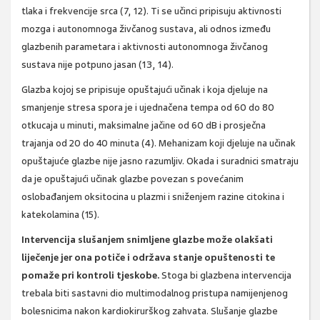
tlaka i frekvencije srca (7, 12). Ti se učinci pripisuju aktivnosti
mozga i autonomnoga živčanog sustava, ali odnos između
glazbenih parametara i aktivnosti autonomnoga živčanog
sustava nije potpuno jasan (13, 14).
Glazba kojoj se pripisuje opuštajući učinak i koja djeluje na
smanjenje stresa spora je i ujednačena tempa od 60 do 80
otkucaja u minuti, maksimalne jačine od 60 dB i prosječna
trajanja od 20 do 40 minuta (4). Mehanizam koji djeluje na učinak
opuštajuće glazbe nije jasno razumljiv. Okada i suradnici smatraju
da je opuštajući učinak glazbe povezan s povećanim
oslobađanjem oksitocina u plazmi i sniženjem razine citokina i
katekolamina (15).
Intervencija slušanjem snimljene glazbe može olakšati
liječenje jer ona potiče i održava stanje opuštenosti te
pomaže pri kontroli tjeskobe.
Stoga bi glazbena intervencija
trebala biti sastavni dio multimodalnog pristupa namijenjenog
bolesnicima nakon kardiokirurškog zahvata. Slušanje glazbe