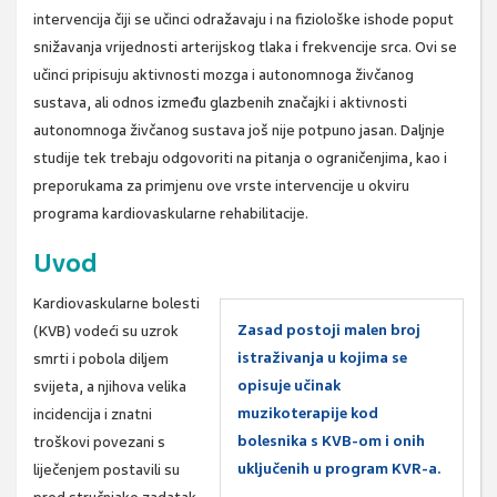
intervencija čiji se učinci odražavaju i na fiziološke ishode poput
snižavanja vrijednosti arterijskog tlaka i frekvencije srca. Ovi se
učinci pripisuju aktivnosti mozga i autonomnoga živčanog
sustava, ali odnos između glazbenih značajki i aktivnosti
autonomnoga živčanog sustava još nije potpuno jasan. Daljnje
studije tek trebaju odgovoriti na pitanja o ograničenjima, kao i
preporukama za primjenu ove vrste intervencije u okviru
programa kardiovaskularne rehabilitacije.
Uvod
Kardiovaskularne bolesti
Zasad postoji malen broj
(KVB) vodeći su uzrok
istraživanja u kojima se
smrti i pobola diljem
opisuje učinak
svijeta, a njihova velika
muzikoterapije kod
incidencija i znatni
bolesnika s KVB-om i onih
troškovi povezani s
uključenih u program KVR-a.
liječenjem postavili su