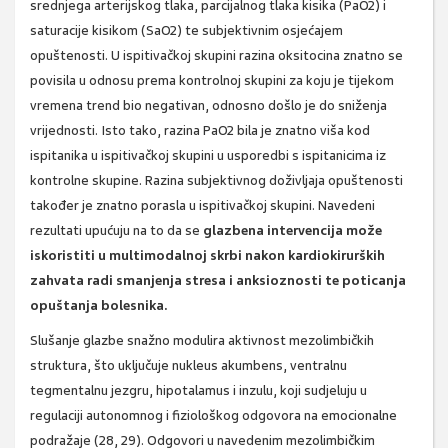
srednjega arterijskog tlaka, parcijalnog tlaka kisika (PaO2) i
saturacije kisikom (SaO2) te subjektivnim osjećajem
opuštenosti. U ispitivačkoj skupini razina oksitocina znatno se
povisila u odnosu prema kontrolnoj skupini za koju je tijekom
vremena trend bio negativan, odnosno došlo je do sniženja
vrijednosti. Isto tako, razina PaO2 bila je znatno viša kod
ispitanika u ispitivačkoj skupini u usporedbi s ispitanicima iz
kontrolne skupine. Razina subjektivnog doživljaja opuštenosti
također je znatno porasla u ispitivačkoj skupini. Navedeni
rezultati upućuju na to da se
glazbena intervencija može
iskoristiti u multimodalnoj skrbi nakon kardiokirurških
zahvata radi smanjenja stresa i anksioznosti te poticanja
opuštanja bolesnika.
Slušanje glazbe snažno modulira aktivnost mezolimbičkih
struktura, što uključuje nukleus akumbens, ventralnu
tegmentalnu jezgru, hipotalamus i inzulu, koji sudjeluju u
regulaciji autonomnog i fiziološkog odgovora na emocionalne
podražaje (28, 29). Odgovori u navedenim mezolimbičkim