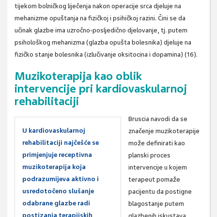
tijekom bolničkog liječenja nakon operacije srca djeluje na
mehanizme opuštanja na fizičkoj i psihičkoj razini. Čini se da
učinak glazbe ima uzročno-posljedično djelovanje, tj. putem
psihološkog mehanizma (glazba opušta bolesnika) djeluje na
fizičko stanje bolesnika (izlučivanje oksitocina i dopamina) (16).
Muzikoterapija kao oblik
intervencije pri kardiovaskularnoj
rehabilitaciji
Bruscia navodi da se
U kardiovaskularnoj
značenje muzikoterapije
rehabilitaciji najčešće se
može definirati kao
primjenjuje receptivna
planski proces
muzikoterapija koja
intervencije u kojem
podrazumijeva aktivno i
terapeut pomaže
usredotočeno slušanje
pacijentu da postigne
odabrane glazbe radi
blagostanje putem
postizanja terapijskih
glazbenih iskustava.