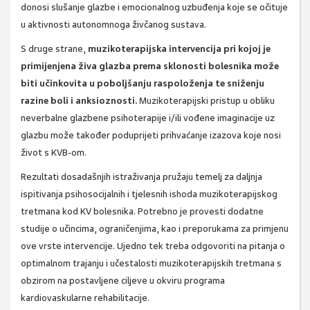
donosi slušanje glazbe i emocionalnog uzbuđenja koje se očituje
u aktivnosti autonomnoga živčanog sustava.
S druge strane,
muzikoterapijska intervencija pri kojoj je
primijenjena živa glazba prema sklonosti bolesnika može
biti učinkovita u poboljšanju raspoloženja te sniženju
razine boli i anksioznosti.
Muzikoterapijski pristup u obliku
neverbalne glazbene psihoterapije i/ili vođene imaginacije uz
glazbu može također poduprijeti prihvaćanje izazova koje nosi
život s KVB-om.
Rezultati dosadašnjih istraživanja pružaju temelj za daljnja
ispitivanja psihosocijalnih i tjelesnih ishoda muzikoterapijskog
tretmana kod KV bolesnika. Potrebno je provesti dodatne
studije o učincima, ograničenjima, kao i preporukama za primjenu
ove vrste intervencije. Ujedno tek treba odgovoriti na pitanja o
optimalnom trajanju i učestalosti muzikoterapijskih tretmana s
obzirom na postavljene ciljeve u okviru programa
kardiovaskularne rehabilitacije.