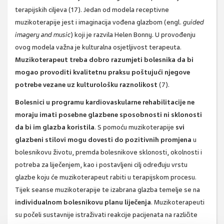
terapijskih ciljeva (17). Jedan od modela receptivne
muzikoterapije jest i imaginacija vođena glazbom (engl.
guided
imagery and music
) koji je razvila Helen Bonny. U provođenju
ovog modela važna je kulturalna osjetljivost terapeuta.
Muzikoterapeut treba dobro razumjeti bolesnika da bi
mogao provoditi kvalitetnu praksu poštujući njegove
potrebe vezane uz kulturološku raznolikost
(7).
Bolesnici u programu kardiovaskularne rehabilitacije ne
moraju imati posebne glazbene sposobnosti ni sklonosti
da bi im glazba koristila
. S pomoću muzikoterapije
svi
glazbeni stilovi mogu dovesti do pozitivnih promjena
u
bolesnikovu životu, premda bolesnikove sklonosti, okolnosti i
potreba za liječenjem, kao i postavljeni cilj određuju vrstu
glazbe koju će muzikoterapeut rabiti u terapijskom procesu.
Tijek seanse muzikoterapije te izabrana glazba temelje se na
individualnom bolesnikovu planu liječenja
. Muzikoterapeuti
su počeli sustavnije istraživati reakcije pacijenata na različite