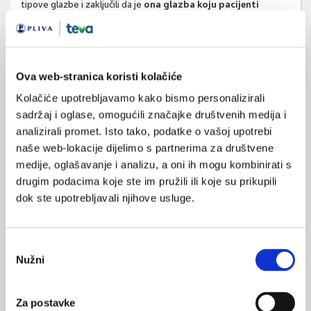
tipove glazbe i zaključili da je
ona glazba koju pacijenti
poznaju i preferiraju za njih ujedno i najučinkovitija
(18).
Sukladno tomu, individualizirani pristup pri izboru glazbe u
okviru receptivne muzikoterapije omogućava najpovoljnije
ishode intervencije.
Ova web-stranica koristi kolačiće
Kolačiće upotrebljavamo kako bismo personalizirali
Mnogi su istraživači istaknuli važnost i primjenjivost žive glazbe
sadržaj i oglase, omogućili značajke društvenih medija i
prema sklonosti bolesnika (engl.
patient-preferred live music
) za
analizirali promet. Isto tako, podatke o vašoj upotrebi
odrasle bolničke pacijente. Primjena žive glazbe prema
naše web-lokacije dijelimo s partnerima za društvene
sklonosti bolesnika pojam je koji se rabi za opisivanje
medije, oglašavanje i analizu, a oni ih mogu kombinirati s
receptivne muzikoterapijske intervencije, a primjenjuje živu
drugim podacima koje ste im pružili ili koje su prikupili
glazbu i uzima u obzir bolesnikovu sklonost pjesmama (18). Pri
dok ste upotrebljavali njihove usluge.
ovom je modelu iznimno važna uloga muzikoterapeuta jer se
radi o muzikoterapijskoj intervenciji, a ne o primjeni glazbe u
medicini. Suvremena muzikoterapijska praksa temeljena na
Odabir
dokazima, kao i rezultati istraživanja naglašavaju važnost
Nužni
pristanka
bolesnikova izbora glazbe koji osigurava najučinkovitiji tretman,
bez obzira primjenjuje li se snimljena ili živa glazba (2). Silverman
Za postavke
i suradnici proveli su sustavni pregled literature o primjeni žive