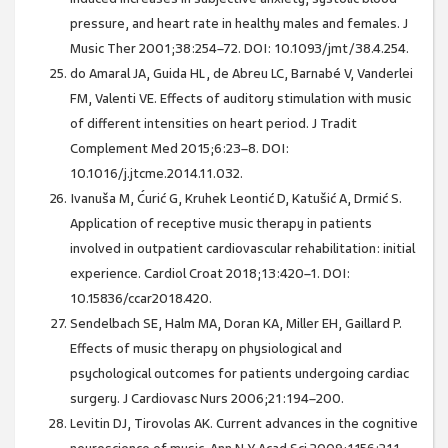
pressure, and heart rate in healthy males and females. J
Music Ther 2001;38:254–72. DOI: 10.1093/jmt/38.4.254.
do Amaral JA, Guida HL, de Abreu LC, Barnabé V, Vanderlei
FM, Valenti VE. Effects of auditory stimulation with music
of different intensities on heart period. J Tradit
Complement Med 2015;6:23–8. DOI:
10.1016/j.jtcme.2014.11.032.
Ivanuša M, Ćurić G, Kruhek Leontić D, Katušić A, Drmić S.
Application of receptive music therapy in patients
involved in outpatient cardiovascular rehabilitation: initial
experience. Cardiol Croat 2018;13:420–1. DOI:
10.15836/ccar2018.420.
Sendelbach SE, Halm MA, Doran KA, Miller EH, Gaillard P.
Effects of music therapy on physiological and
psychological outcomes for patients undergoing cardiac
surgery. J Cardiovasc Nurs 2006;21:194–200.
Levitin DJ, Tirovolas AK. Current advances in the cognitive