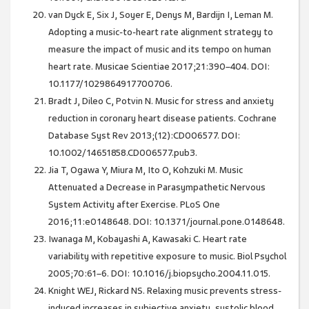
van Dyck E, Six J, Soyer E, Denys M, Bardijn I, Leman M.
Adopting a music-to-heart rate alignment strategy to
measure the impact of music and its tempo on human
heart rate. Musicae Scientiae 2017;21:390–404. DOI:
10.1177/1029864917700706.
Bradt J, Dileo C, Potvin N. Music for stress and anxiety
reduction in coronary heart disease patients. Cochrane
Database Syst Rev 2013;(12):CD006577. DOI:
10.1002/14651858.CD006577.pub3.
Jia T, Ogawa Y, Miura M, Ito O, Kohzuki M. Music
Attenuated a Decrease in Parasympathetic Nervous
System Activity after Exercise. PLoS One
2016;11:e0148648. DOI: 10.1371/journal.pone.0148648.
Iwanaga M, Kobayashi A, Kawasaki C. Heart rate
variability with repetitive exposure to music. Biol Psychol
2005;70:61–6. DOI: 10.1016/j.biopsycho.2004.11.015.
Knight WEJ, Rickard NS. Relaxing music prevents stress-
induced increases in subjective anxiety, systolic blood