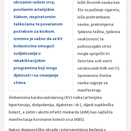
ubrzanim radom srca,
loših životnih navika kao
povišenim arterijskim
što su pušenje cigareta,
tlakom, respiratornim
loše prehrambene
teškoćama te povećanom
navike, prekomjerna
potrebom za kisikom.
tjelesna težina, tjelesna
Iznimno je važno da se KV
neaktivnost te
bolesnicima omogući
psihosocijalni stres
sudjelovanje u
mogle spriječiti tri
rehabilitacijskim
četvrtine svih smrti
programima koji mogu
uzrokovanih KVB-om (1).
djelovati i na smanjenje
Spomenute štetne
stresa.
navike najprije se
manifestiraju
čimbenicima kardiovaskularnog (KV) rizika (arterijska
hipertenzija, dislipidemija, dijabetes i dr.), slijedi supklinička
bolest, a zatim i akutni infarkt miokarda (AIM) kao najčešća
manifestacija koronarne bolesti srca (KBS).
Nakon dijagnostičke obrade i intervencijskog liječenja u