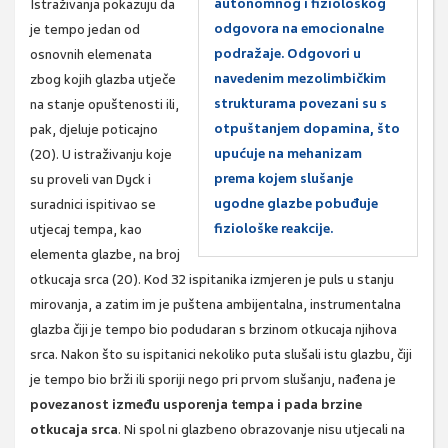
autonomnog i fiziološkog
Istraživanja pokazuju da
odgovora na emocionalne
je tempo jedan od
podražaje. Odgovori u
osnovnih elemenata
navedenim mezolimbičkim
zbog kojih glazba utječe
strukturama povezani su s
na stanje opuštenosti ili,
otpuštanjem dopamina, što
pak, djeluje poticajno
upućuje na mehanizam
(20). U istraživanju koje
prema kojem slušanje
su proveli van Dyck i
ugodne glazbe pobuđuje
suradnici ispitivao se
fiziološke reakcije.
utjecaj tempa, kao
elementa glazbe, na broj
otkucaja srca (20). Kod 32 ispitanika izmjeren je puls u stanju
mirovanja, a zatim im je puštena ambijentalna, instrumentalna
glazba čiji je tempo bio podudaran s brzinom otkucaja njihova
srca. Nakon što su ispitanici nekoliko puta slušali istu glazbu, čiji
je tempo bio brži ili sporiji nego pri prvom slušanju, nađena je
povezanost između usporenja tempa i pada brzine
otkucaja srca
. Ni spol ni glazbeno obrazovanje nisu utjecali na