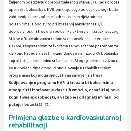
željenom postizanju dobroga tjelesnog stanja (7). Tada proces
oporavka bolesnika s KVB-om traje dulje od očekivanog i bude
zahtjevniji za provođenje i zdravstvenim djelatnicima i
bolesnicima, a poglavito pri izraženoj anksioznosti i/ili
depresivnosti. Stres u tih bolesnika aktivira simpatički sustav,
što se očituje ubrzanim radom srca, povišenim arterijskim
tlakom, respiratornim teškoćama te povećanom potrebom za
kisikom. Navedeni štetni učinci donose viši rizik u KV bolesnika
koji uključuje i iznenadnu srčanu smrt. Stoga je iznimno važno da
se KV bolesnicima omogući sudjelovanje u rehabilitacijskim
programima koji mogu djelovati i na smanjenje stresa.
Sudjelovanje u programu KVR-a trebalo bi bolesnicima
omogućiti i izražavanje vlastitih emocija, osnažiti njihove
kognitivne sposobnosti, a važno je i odagnati im misli od
patnje i bolesti
(5, 7).
Primjena glazbe u kardiovaskularnoj
rehabilitaciji