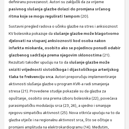
definiranu povezanost. Autori su zaključili da za vrijeme
pasivnog slušanja glazbe dolazi do promjena srčanog
ritma koje se mogu regulirati tempom
(20).
Sustavni pregled radova o učinku glazbe na stres i anksioznost
KV bolesnika pokazuje da
slušanje glazbe može blagotvorno
djelovati na stupanj anksioznosti kod osoba nakon
infarkta miokarda, osobito ako se pojedincu ponudi odabir
glazbenog sadržaja prema njegovim sklonostima
(21).
Rezultati također upućuju na to da
slušanje glazbe može
sniziti vrijednosti sistoličkoga i dijastoličkoga arterijskog
tlaka te frekvenciju srca
. Autori preporučuju implementiranje
aktivnosti slušanja glazbe u program KVR-a radi smanjenja
stresa (21). Provedene studije pokazale su da glazba za
opuštanje, osobito ona prema izboru bolesnika (22), povećava
parasimpatičku modulaciju srca (23, 24), a ujedno i smanjuje
njegovu simpatičku aktivnost (25). Nova otkrića upućuju na to da
glazba utječe i na regionalnu aktivnost srca, što se očituje u
promjeni amplituda na elektrokardiogramu (14). Međutim,