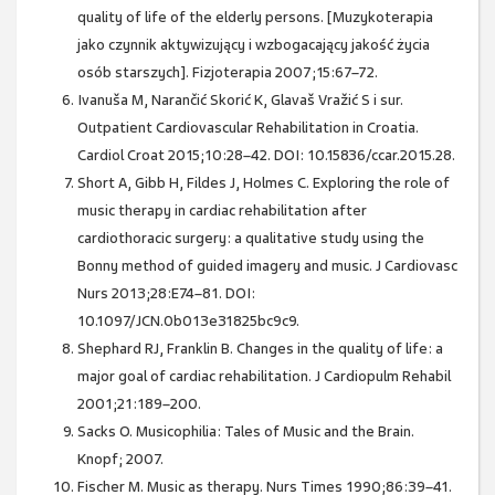
quality of life of the elderly persons. [Muzykoterapia
jako czynnik aktywizujący i wzbogacający jakość życia
osób starszych]. Fizjoterapia 2007;15:67–72.
Ivanuša M, Narančić Skorić K, Glavaš Vražić S i sur.
Outpatient Cardiovascular Rehabilitation in Croatia.
Cardiol Croat 2015;10:28–42. DOI: 10.15836/ccar.2015.28.
Short A, Gibb H, Fildes J, Holmes C. Exploring the role of
music therapy in cardiac rehabilitation after
cardiothoracic surgery: a qualitative study using the
Bonny method of guided imagery and music. J Cardiovasc
Nurs 2013;28:E74–81. DOI:
10.1097/JCN.0b013e31825bc9c9.
Shephard RJ, Franklin B. Changes in the quality of life: a
major goal of cardiac rehabilitation. J Cardiopulm Rehabil
2001;21:189–200.
Sacks O. Musicophilia: Tales of Music and the Brain.
Knopf; 2007.
Fischer M. Music as therapy. Nurs Times 1990;86:39–41.