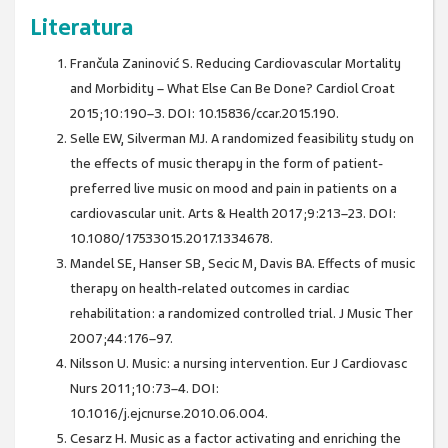
Literatura
Frančula Zaninović S. Reducing Cardiovascular Mortality
and Morbidity – What Else Can Be Done? Cardiol Croat
2015;10:190–3. DOI: 10.15836/ccar.2015.190.
Selle EW, Silverman MJ. A randomized feasibility study on
the effects of music therapy in the form of patient-
preferred live music on mood and pain in patients on a
cardiovascular unit. Arts & Health 2017;9:213–23. DOI:
10.1080/17533015.2017.1334678.
Mandel SE, Hanser SB, Secic M, Davis BA. Effects of music
therapy on health-related outcomes in cardiac
rehabilitation: a randomized controlled trial. J Music Ther
2007;44:176–97.
Nilsson U. Music: a nursing intervention. Eur J Cardiovasc
Nurs 2011;10:73–4. DOI:
10.1016/j.ejcnurse.2010.06.004.
Cesarz H. Music as a factor activating and enriching the