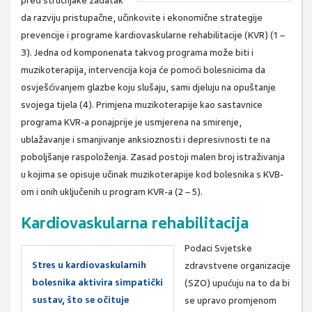
pred stručnjake zadatak
da razviju pristupačne, učinkovite i ekonomične strategije
prevencije i programe kardiovaskularne rehabilitacije (KVR) (1 –
3). Jedna od komponenata takvog programa može biti i
muzikoterapija, intervencija koja će pomoći bolesnicima da
osvješćivanjem glazbe koju slušaju, sami djeluju na opuštanje
svojega tijela (4). Primjena muzikoterapije kao sastavnice
programa KVR-a ponajprije je usmjerena na smirenje,
ublažavanje i smanjivanje anksioznosti i depresivnosti te na
poboljšanje raspoloženja. Zasad postoji malen broj istraživanja
u kojima se opisuje učinak muzikoterapije kod bolesnika s KVB-
om i onih uključenih u program KVR-a (2 – 5).
Kardiovaskularna rehabilitacija
Podaci Svjetske
Stres u kardiovaskularnih
zdravstvene organizacije
bolesnika aktivira simpatički
(SZO) upućuju na to da bi
sustav, što se očituje
se upravo promjenom