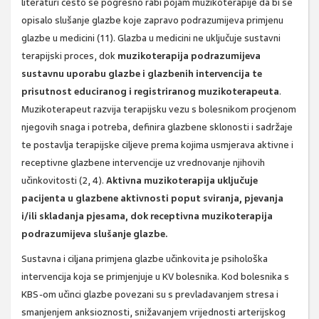
literaturi često se pogrešno rabi pojam muzikoterapije da bi se
opisalo slušanje glazbe koje zapravo podrazumijeva primjenu
glazbe u medicini (11). Glazba u medicini ne uključuje sustavni
terapijski proces, dok
muzikoterapija podrazumijeva
sustavnu uporabu glazbe i glazbenih intervencija te
prisutnost educiranog i registriranog muzikoterapeuta
.
Muzikoterapeut razvija terapijsku vezu s bolesnikom procjenom
njegovih snaga i potreba, definira glazbene sklonosti i sadržaje
te postavlja terapijske ciljeve prema kojima usmjerava aktivne i
receptivne glazbene intervencije uz vrednovanje njihovih
učinkovitosti (2, 4).
Aktivna muzikoterapija uključuje
pacijenta u glazbene aktivnosti poput sviranja, pjevanja
i/ili skladanja pjesama, dok receptivna muzikoterapija
podrazumijeva slušanje glazbe.
Sustavna i ciljana primjena glazbe učinkovita je psihološka
intervencija koja se primjenjuje u KV bolesnika. Kod bolesnika s
KBS-om učinci glazbe povezani su s prevladavanjem stresa i
smanjenjem anksioznosti, snižavanjem vrijednosti arterijskog