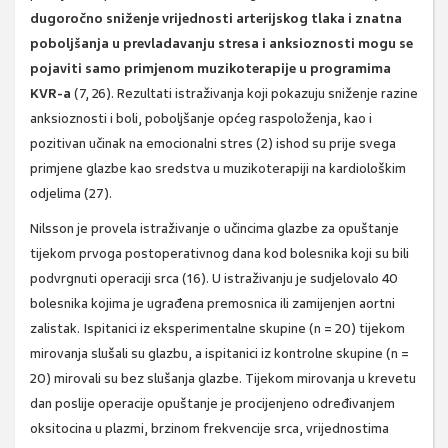
dugoročno sniženje vrijednosti arterijskog tlaka i znatna
poboljšanja u prevladavanju stresa i anksioznosti mogu se
pojaviti samo primjenom muzikoterapije u programima
KVR-a
(7, 26). Rezultati istraživanja koji pokazuju sniženje razine
anksioznosti i boli, poboljšanje općeg raspoloženja, kao i
pozitivan učinak na emocionalni stres (2) ishod su prije svega
primjene glazbe kao sredstva u muzikoterapiji na kardiološkim
odjelima (27).
Nilsson je provela istraživanje o učincima glazbe za opuštanje
tijekom prvoga postoperativnog dana kod bolesnika koji su bili
podvrgnuti operaciji srca (16). U istraživanju je sudjelovalo 40
bolesnika kojima je ugrađena premosnica ili zamijenjen aortni
zalistak. Ispitanici iz eksperimentalne skupine (n = 20) tijekom
mirovanja slušali su glazbu, a ispitanici iz kontrolne skupine (n =
20) mirovali su bez slušanja glazbe. Tijekom mirovanja u krevetu
dan poslije operacije opuštanje je procijenjeno određivanjem
oksitocina u plazmi, brzinom frekvencije srca, vrijednostima