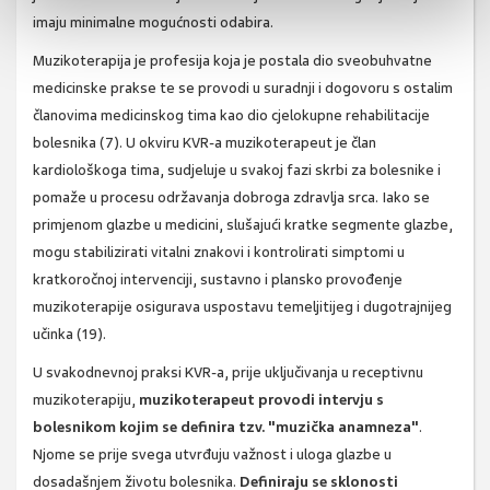
imaju minimalne mogućnosti odabira.
Muzikoterapija je profesija koja je postala dio sveobuhvatne
medicinske prakse te se provodi u suradnji i dogovoru s ostalim
članovima medicinskog tima kao dio cjelokupne rehabilitacije
bolesnika (7). U okviru KVR-a muzikoterapeut je član
kardiološkoga tima, sudjeluje u svakoj fazi skrbi za bolesnike i
pomaže u procesu održavanja dobroga zdravlja srca. Iako se
primjenom glazbe u medicini, slušajući kratke segmente glazbe,
mogu stabilizirati vitalni znakovi i kontrolirati simptomi u
kratkoročnoj intervenciji, sustavno i plansko provođenje
muzikoterapije osigurava uspostavu temeljitijeg i dugotrajnijeg
učinka (19).
U svakodnevnoj praksi KVR-a, prije uključivanja u receptivnu
muzikoterapiju,
muzikoterapeut provodi intervju s
bolesnikom kojim se definira tzv. "muzička anamneza"
.
Njome se prije svega utvrđuju važnost i uloga glazbe u
dosadašnjem životu bolesnika.
Definiraju se sklonosti