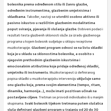
bolesnika prema određenom stilu ili žanru glazbe,
određenim instrumentima, glazbenim umjetnicima i
skladbama
. Također, nastoji se
utvrditi osobno aktivno ili
pasivno iskustvo u različitim glazbenim modalitetima
poput sviranja, pjevanja ili slušanja glazbe
. Dobiveni podaci i
rezultati testa glazbenih sklonosti služe za izradu glazbenoga
programa u kojem bolesnik sudjeluje u sklopu receptivne
muzikoterapije.
Glazbeni program odnosi se na listu skladbi
koja je u skladu sa sklonostima bolesnika, a osobito s
njegovim prethodnim glazbenim iskustvima i
emocionalnim atributima koje pridaje određenoj skladbi,
umjetniku ili instrumentu
. Muzikoterapeut iz definiranog
popisa skladbi u muzikoterapijsku intervenciju
uključuje samo
onu glazbu koja, prema svojim elementima (tempo, ritam,
dinamika, harmonija…), može imati pozitivan učinak na
postavljene ciljeve
. Tretman se provodi individualno ili u manjim
skupinama.
Svaki bolesnik tijekom tretmana putem slušalica
sluša definirani glazbeni program u trajanju od 20 do 30