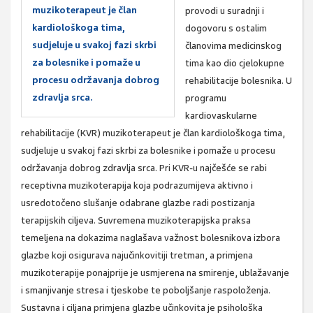
muzikoterapeut je član
provodi u suradnji i
kardiološkoga tima,
dogovoru s ostalim
sudjeluje u svakoj fazi skrbi
članovima medicinskog
za bolesnike i pomaže u
tima kao dio cjelokupne
procesu održavanja dobrog
rehabilitacije bolesnika. U
zdravlja srca.
programu
kardiovaskularne
rehabilitacije (KVR) muzikoterapeut je član kardiološkoga tima,
sudjeluje u svakoj fazi skrbi za bolesnike i pomaže u procesu
održavanja dobrog zdravlja srca. Pri KVR-u najčešće se rabi
receptivna muzikoterapija koja podrazumijeva aktivno i
usredotočeno slušanje odabrane glazbe radi postizanja
terapijskih ciljeva. Suvremena muzikoterapijska praksa
temeljena na dokazima naglašava važnost bolesnikova izbora
glazbe koji osigurava najučinkovitiji tretman, a primjena
muzikoterapije ponajprije je usmjerena na smirenje, ublažavanje
i smanjivanje stresa i tjeskobe te poboljšanje raspoloženja.
Sustavna i ciljana primjena glazbe učinkovita je psihološka