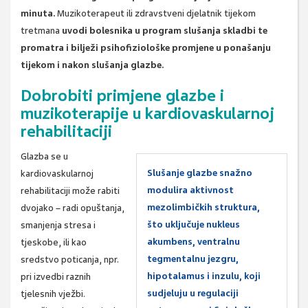
minuta.
Muzikoterapeut ili zdravstveni djelatnik tijekom
tretmana
uvodi bolesnika u program slušanja skladbi te
promatra i bilježi psihofiziološke promjene u ponašanju
tijekom i nakon slušanja glazbe.
Dobrobiti primjene glazbe i
muzikoterapije u kardiovaskularnoj
rehabilitaciji
Glazba se u
Slušanje glazbe snažno
kardiovaskularnoj
modulira aktivnost
rehabilitaciji može rabiti
mezolimbičkih struktura,
dvojako – radi opuštanja,
što uključuje nukleus
smanjenja stresa i
akumbens, ventralnu
tjeskobe, ili kao
tegmentalnu jezgru,
sredstvo poticanja, npr.
hipotalamus i inzulu, koji
pri izvedbi raznih
sudjeluju u regulaciji
tjelesnih vježbi.