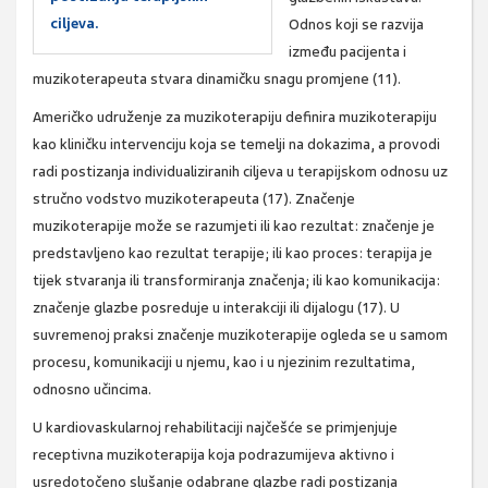
ciljeva.
Odnos koji se razvija
između pacijenta i
muzikoterapeuta stvara dinamičku snagu promjene (11).
Američko udruženje za muzikoterapiju definira muzikoterapiju
kao kliničku intervenciju koja se temelji na dokazima, a provodi
radi postizanja individualiziranih ciljeva u terapijskom odnosu uz
stručno vodstvo muzikoterapeuta (17). Značenje
muzikoterapije može se razumjeti ili kao rezultat: značenje je
predstavljeno kao rezultat terapije; ili kao proces: terapija je
tijek stvaranja ili transformiranja značenja; ili kao komunikacija:
značenje glazbe posreduje u interakciji ili dijalogu (17). U
suvremenoj praksi značenje muzikoterapije ogleda se u samom
procesu, komunikaciji u njemu, kao i u njezinim rezultatima,
odnosno učincima.
U kardiovaskularnoj rehabilitaciji najčešće se primjenjuje
receptivna muzikoterapija koja podrazumijeva aktivno i
usredotočeno slušanje odabrane glazbe radi postizanja