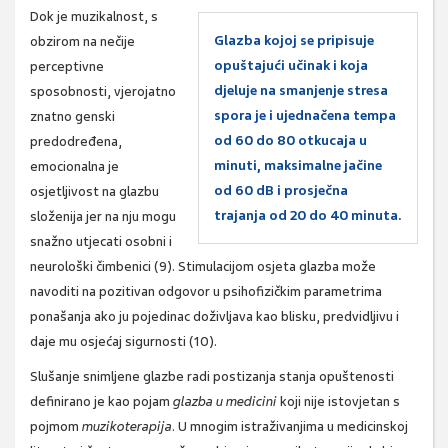
Dok je muzikalnost, s
Glazba kojoj se pripisuje
obzirom na nečije
opuštajući učinak i koja
perceptivne
djeluje na smanjenje stresa
sposobnosti, vjerojatno
spora je i ujednačena tempa
znatno genski
od 60 do 80 otkucaja u
predodređena,
minuti, maksimalne jačine
emocionalna je
od 60 dB i prosječna
osjetljivost na glazbu
trajanja od 20 do 40 minuta.
složenija jer na nju mogu
snažno utjecati osobni i
neurološki čimbenici (9). Stimulacijom osjeta glazba može
navoditi na pozitivan odgovor u psihofizičkim parametrima
ponašanja ako ju pojedinac doživljava kao blisku, predvidljivu i
daje mu osjećaj sigurnosti (10).
Slušanje snimljene glazbe radi postizanja stanja opuštenosti
definirano je kao pojam
glazba u medicini
koji nije istovjetan s
pojmom
muzikoterapija
. U mnogim istraživanjima u medicinskoj