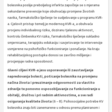
bolesnika poslije preboljelog infarkta započinje se s mjerama
sekundarne prevencije koje obuhvaćaju promjene životnih
navika, farmakološko liječenje te sudjelovanje u programu KVR-
a. Cjelovit pristup temelj je modernog KVR-a, a obuhvaća
procjenu individualnog rizika, doziranu tjelesnu aktivnost,
kontrolu čimbenika KV rizika, farmakološko liječenje sukladno
smjernicama, terapijsku edukaciju i savjetovanje te intervencije
usmjerene na psihofizičko funkcioniranje i ponašanje. Na kraju
rehabilitacijskog postupka donosi se završno mišljenje i
procjenjuje radna sposobnost.
Glavni ciljevi KVR-a jesu usporavanje ili zaustavljanje
napredovanja bolesti, poticanje bolesnika na promjenu
načina života i preuzimanje odgovornosti za vlastito
zdravlje te ponovno osposobljavanje za funkcioniranje u
obitelji, društvu i pri radnim aktivnostima, a sve radi
osiguranja kvalitete života
(6 – 8). Psihosocijalne potrebe KV
bolesnika znaju biti zanemarene u odnosu prema planiranom i