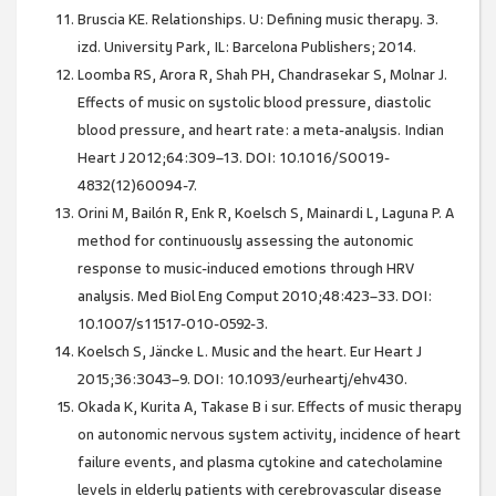
Bruscia KE. Relationships. U: Defining music therapy. 3.
izd. University Park, IL: Barcelona Publishers; 2014.
Loomba RS, Arora R, Shah PH, Chandrasekar S, Molnar J.
Effects of music on systolic blood pressure, diastolic
blood pressure, and heart rate: a meta-analysis. Indian
Heart J 2012;64:309–13. DOI: 10.1016/S0019-
4832(12)60094-7.
Orini M, Bailón R, Enk R, Koelsch S, Mainardi L, Laguna P. A
method for continuously assessing the autonomic
response to music-induced emotions through HRV
analysis. Med Biol Eng Comput 2010;48:423–33. DOI:
10.1007/s11517-010-0592-3.
Koelsch S, Jäncke L. Music and the heart. Eur Heart J
2015;36:3043–9. DOI: 10.1093/eurheartj/ehv430.
Okada K, Kurita A, Takase B i sur. Effects of music therapy
on autonomic nervous system activity, incidence of heart
failure events, and plasma cytokine and catecholamine
levels in elderly patients with cerebrovascular disease