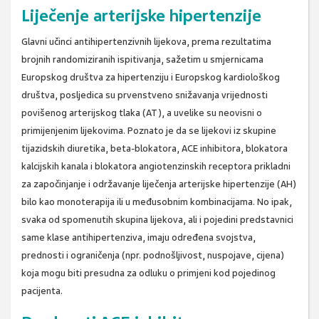
Liječenje arterijske hipertenzije
Glavni učinci antihipertenzivnih lijekova, prema rezultatima
brojnih randomiziranih ispitivanja, sažetim u smjernicama
Europskog društva za hipertenziju i Europskog kardiološkog
društva, posljedica su prvenstveno snižavanja vrijednosti
povišenog arterijskog tlaka (AT), a uvelike su neovisni o
primijenjenim lijekovima. Poznato je da se lijekovi iz skupine
tijazidskih diuretika, beta-blokatora, ACE inhibitora, blokatora
kalcijskih kanala i blokatora angiotenzinskih receptora prikladni
za započinjanje i održavanje liječenja arterijske hipertenzije (AH)
bilo kao monoterapija ili u međusobnim kombinacijama. No ipak,
svaka od spomenutih skupina lijekova, ali i pojedini predstavnici
same klase antihipertenziva, imaju određena svojstva,
prednosti i ograničenja (npr. podnošljivost, nuspojave, cijena)
koja mogu biti presudna za odluku o primjeni kod pojedinog
pacijenta.