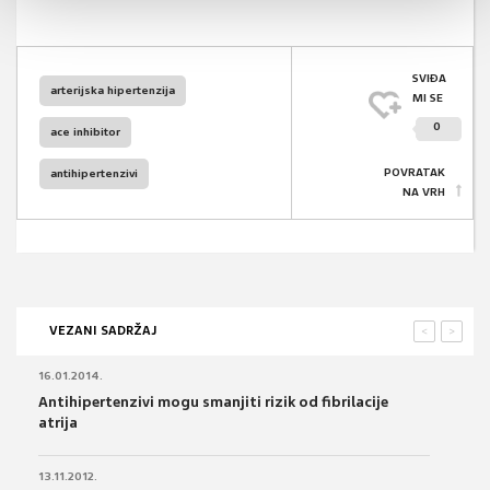
SVIĐA
arterijska hipertenzija
MI SE
0
ace inhibitor
POVRATAK
antihipertenzivi
NA VRH
VEZANI SADRŽAJ
<
>
16.01.2014.
Antihipertenzivi mogu smanjiti rizik od fibrilacije
atrija
13.11.2012.