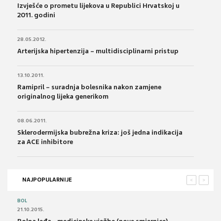
Izvješće o prometu lijekova u Republici Hrvatskoj u
2011. godini
28.05.2012.
Arterijska hipertenzija – multidisciplinarni pristup
13.10.2011.
Ramipril – suradnja bolesnika nakon zamjene
originalnog lijeka generikom
08.06.2011.
Sklerodermijska bubrežna kriza: još jedna indikacija
za ACE inhibitore
NAJPOPULARNIJE
<
>
BOL
21.10.2015.