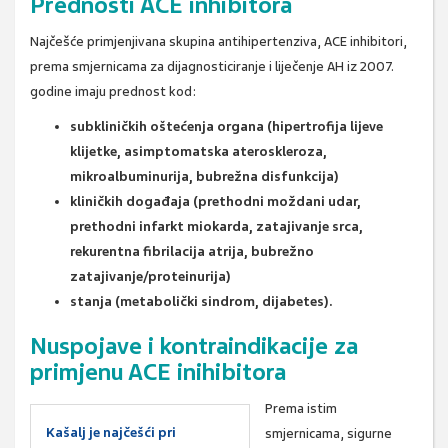
Prednosti ACE inhibitora
Najčešće primjenjivana skupina antihipertenziva, ACE inhibitori,
prema smjernicama za dijagnosticiranje i liječenje AH iz 2007.
godine imaju prednost kod:
subkliničkih oštećenja organa (hipertrofija lijeve
klijetke, asimptomatska ateroskleroza,
mikroalbuminurija, bubrežna disfunkcija)
kliničkih događaja (prethodni moždani udar,
prethodni infarkt miokarda, zatajivanje srca,
rekurentna fibrilacija atrija, bubrežno
zatajivanje/proteinurija)
stanja (metabolički sindrom, dijabetes).
Nuspojave i kontraindikacije za
primjenu ACE inihibitora
Prema istim
Kašalj je najčešći pri
smjernicama, sigurne