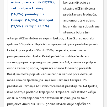
uzimanju enalaprila (17,3%),
kontraindikacije za
zatim slijede fosinopril
skupinu ACE inhibitora
(14,7%), perindopril i
predstavljaju trudnoća,
kvinapril (14,3%), lizinopril
angioneurotski edem,
(12,5% ) i ramipril (8,3%).
hiperkalemija i obostrana
stenoza bubrežnih
arterija. ACE inhibitori su sigurni lijekovi, u kliničkoj su uporabi
gotovo 30 godina. Najčešću nuspojavu skupine predstavlja suhi
kašalj koji se javlja u 5% do 35% pacijenata, a ne ovisi o
primijenjenoj dozi lijeka. Kašalj je češći u onih liječenih radi
srčanog popuštanja nego u pacijenata s AH, a češće se javlja u
osoba ženskog spola, nepušača i osoba kineskog porijekla.
Kašalj se može pojaviti već unutar par sati od prve doze, ali
može i nakon tjedana, pa i mjeseci uzimanja terapije. Po
prestanku uzimanja ACE inhibitora kašalj prestaje za 1-4 tjedna,
iako postoje podaci o trajanju do 3 mjeseca. Učestalost kašlja
ovisi i o primijenjenom predstavniku skupine, pa su tako
primjerice Amir i sur. 2005. godine utvrdili da je najčešći pri