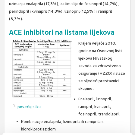
uzimanju enalaprila (17,3%), zatim slijede fosinopril (14,7%),
perindopril i kvinapril (14,3%), lizinopril (12,5% ) i ramipril
(8,3%).
ACE inhibitori na listama lijekova
Krajem veljače 2010.
godine na Osnovnoj listi
lijekova Hrvatskog
zavoda za zdravstveno
osiguranje (HZZO) nalaze
se sljedeći prestavnici
skupine:
Enalapril, lizinopril,
ramipril, kvinapril,
povećaj sliku
fosinopril, trandolapril
Kombinacije enalaprila, lizinoprila ili ramiprila s
hidroklorotiazidom