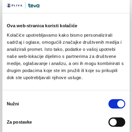
Kombinacija verapamila s trandolaprilom (180mg + 2mg).
Valja istaći da je pojedini lijek registriralo više farmaceutskih
tvrtki. Tako je lizinopril registriran od strane čak deset tvrtki, a
Ova web-stranica koristi kolačiće
ramipril od njih sedam. Ovo može predstavljati problem ne samo
u obiteljskoj medicini (sklonija propisivanju najjeftinijeg lijeka),
Kolačiće upotrebljavamo kako bismo personalizirali
nego i u sekundarnoj/tercijarnoj zaštiti jer nije moguće upamtiti
sadržaj i oglase, omogućili značajke društvenih medija i
baš svako tvorničko ime, pa se prednost daje obično prvom
analizirali promet. Isto tako, podatke o vašoj upotrebi
(najpoznatijem) ili eventualno drugom kronološki odobrenom
naše web-lokacije dijelimo s partnerima za društvene
medije, oglašavanje i analizu, a oni ih mogu kombinirati s
predstavniku na listi lijekova. Na Dopunskoj listi lijekova HZZO
drugim podacima koje ste im pružili ili koje su prikupili
može se također pronaći više predstavnika skupine bilo
dok ste upotrebljavali njihove usluge.
samostalno ili u kombinaciji s diureticima ili blokatorima kalcijskih
kanala:
Perindopril, cilazapril
Odabir
Kombinacije cilazaprila ili fosinoprila s hidroklorotiazidom
Nužni
pristanka
Kombinacije perindoprila s indapamidom
Kombinacija verapamila s trandolaprilom (240mg + 4mg)
Za postavke
Kombinacije ramiprila s felodipinom.