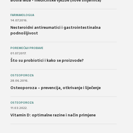
Bolna leđa - medicinske vježbe (nove smjernice)
FARMAKOLOGIJA
14.07.2016.
Nesteroidni antireumatici i gastrointestinalna
podnošljivost
POREMEĆAJI PROBAVE
01.07.2017.
Što su probiotici i kako se proizvode?
OSTEOPOROZA
28.06.2016.
Osteoporoza – prevencija, otkrivanje i liječenje
OSTEOPOROZA
11.03.2022.
Vitamin D: optimalne razine i način primjene