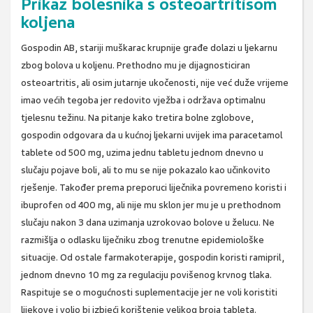
Prikaz bolesnika s osteoartritisom
koljena
Gospodin AB, stariji muškarac krupnije građe dolazi u ljekarnu
zbog bolova u koljenu. Prethodno mu je dijagnosticiran
osteoartritis, ali osim jutarnje ukočenosti, nije već duže vrijeme
imao većih tegoba jer redovito vježba i održava optimalnu
tjelesnu težinu. Na pitanje kako tretira bolne zglobove,
gospodin odgovara da u kućnoj ljekarni uvijek ima paracetamol
tablete od 500 mg, uzima jednu tabletu jednom dnevno u
slučaju pojave boli, ali to mu se nije pokazalo kao učinkovito
rješenje. Također prema preporuci liječnika povremeno koristi i
ibuprofen od 400 mg, ali nije mu sklon jer mu je u prethodnom
slučaju nakon 3 dana uzimanja uzrokovao bolove u želucu. Ne
razmišlja o odlasku liječniku zbog trenutne epidemiološke
situacije. Od ostale farmakoterapije, gospodin koristi ramipril,
jednom dnevno 10 mg za regulaciju povišenog krvnog tlaka.
Raspituje se o mogućnosti suplementacije jer ne voli koristiti
lijekove i volio bi izbjeći korištenje velikog broja tableta.