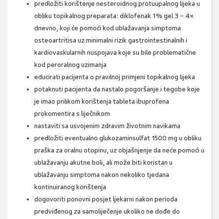
predložiti korištenje nesteroidnog protuupalnog lijeka u
obliku topikalnog preparata: diklofenak 1% gel 3 − 4×
dnevno, koji će pomoći kod ublažavanja simptoma
osteoartritisa uz minimalni rizik gastrointestinalnih i
kardiovaskularnih nuspojava koje su bile problematične
kod peroralnog uzimanja
educirati pacijenta o pravilnoj primjeni topikalnog lijeka
potaknuti pacijenta da nastalo pogoršanje i tegobe koje
je imao prilikom korištenja tableta ibuprofena
prokomentira s liječnikom
nastaviti sa usvojenim zdravim životnim navikama
predložiti eventualno glukozaminsulfat 1500 mg u obliku
praška za oralnu otopinu, uz objašnjenje da neće pomoći u
ublažavanju akutne boli, ali može biti koristan u
ublažavanju simptoma nakon nekoliko tjedana
kontinuiranog korištenja
dogovoriti ponovni posjet ljekarni nakon perioda
predviđenog za samoliječenje ukoliko ne dođe do