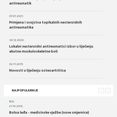
antireumatik
07.01.2021.
Primjena i svojstva topikalnih nesteroidnih
antireumatika
30.12.2020.
Lokalni nesteroidni antireumatici izbor u liječenju
akutne muskuloskeletne boli
26.11.2019.
Novosti u liječenju osteoartritisa
NAJPOPULARNIJE
<
>
BOL
21.10.2015.
Bolna leđa - medicinske vježbe (nove smjernice)