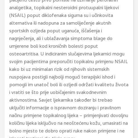
pacijenti često prvo pomisle na uzimanje peroralnih
analgetika, topikalni nesteroidni protuupalni lijekovi
(NSAIL) poput diklofenaka sigurna su i učinkovita
alternativa ili nadopuna za samoliječenje akutnih
sportskih ozljeda poput uganuća, iščašenja i
nagnječenja, ali i ublažavanja simptoma blage do
umjerene boli kod kroničnih bolesti poput
osteoartritisa. U indiciranim slučajevima ljekarnici mogu
svojim pacijentima preporučiti topikalnu primjenu NSAIL
kako bi uz minimalan rizik od njihovih sistemskih
nuspojava postigli najbolji mogući terapijski ishod i
pomogli im unatoč boli ili ozljedi održati kvalitetu života
i vratiti se što prije uobičajenim svakodnevnim
aktivnostima. Savjet ljekarnika također bi trebao
uključiti informacije o ispravnom doziranju i pravilnom
načinu primjene topikalnog lijeka – primjenjivati dovoljnu
količinu lijeka isključivo na neoštećenu kožu, umasirati na
bolno mjesto te dobro oprati ruke nakon primjene i ne