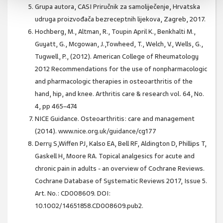
Grupa autora, CASI Priručnik za samoliječenje, Hrvatska
udruga proizvođača bezreceptnih lijekova, Zagreb, 2017.
Hochberg, M., Altman, R., Toupin April K., Benkhalti M.,
Guyatt, G., Mcgowan, J.,Towheed, T., Welch, V., Wells, G.,
Tugwell, P., (2012). American College of Rheumatology
2012 Recommendations for the use of nonpharmacologic
and pharmacologic therapies in osteoarthritis of the
hand, hip, and knee. Arthritis care & research vol. 64, No.
4, pp 465–474
NICE Guidance. Osteoarthritis: care and management
(2014). www.nice.org.uk/guidance/cg177
Derry S,Wiffen PJ, Kalso EA, Bell RF, Aldington D, Phillips T,
Gaskell H, Moore RA. Topical analgesics for acute and
chronic pain in adults - an overview of Cochrane Reviews.
Cochrane Database of Systematic Reviews 2017, Issue 5.
Art. No.: CD008609. DOI:
10.1002/14651858.CD008609.pub2.