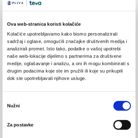
analgetska mast koja sadrži kamfor, 4 − 5× dnevno
Detektirani i potencijalni problemi:
Ova web-stranica koristi kolačiće
nezadovoljavajuća analgezija
loša adherencija topikalnoj analgetskoj terapiji zbog
Kolačiće upotrebljavamo kako bismo personalizirali
sadržaj i oglase, omogućili značajke društvenih medija i
kratkog učinka i neugodnog mirisa primijenjenog
analizirali promet. Isto tako, podatke o vašoj upotrebi
topikalnog pripravka
naše web-lokacije dijelimo s partnerima za društvene
strah od lijekova
medije, oglašavanje i analizu, a oni ih mogu kombinirati s
Plan ljekarničke skrbi:
drugim podacima koje ste im pružili ili koje su prikupili
dok ste upotrebljavali njihove usluge.
predložiti korištenje topikalnog nesteroidnog
protuupalnoj lijeka: diklofenak gel 2% 2× dnevno, koji će
pacijentici biti učinkovito praktičnije rješenje, a zbog
Odabir
ugodnog mirisa i nemasne teksture bit će ugodnije za
Nužni
pristanka
primjenu uz minimalni rizik za sistemske neželjene
događaje
educirati pacijenta o pravilnoj primjeni topikalnog lijeka
Za postavke
provjeriti razumijevanje i osigurati pravilnu primjenu