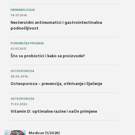
FARMAKOLOGIJA
14.07.2016.
Nesteroidni antireumatici i gastrointestinalna
podnošljivost
POREMEĆAJI PROBAVE
01.07.2017.
Što su probiotici i kako se proizvode?
OSTEOPOROZA
28.06.2016.
Osteoporoza – prevencija, otkrivanje i liječenje
OSTEOPOROZA
11.03.2022.
Vitamin D: optimalne razine i način primjene
Medicus (1/2026)