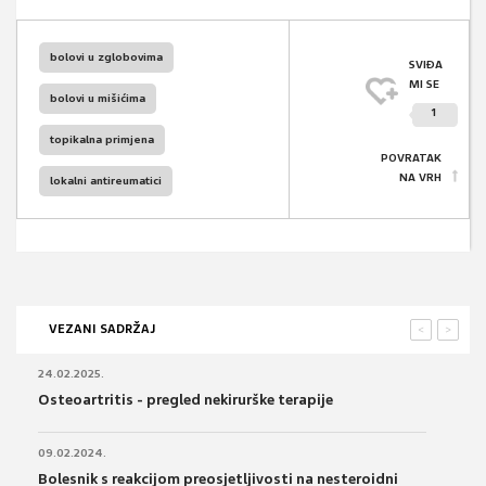
bolovi u zglobovima
SVIĐA
MI SE
bolovi u mišićima
1
topikalna primjena
POVRATAK
NA VRH
lokalni antireumatici
VEZANI SADRŽAJ
<
>
24.02.2025.
Osteoartritis - pregled nekirurške terapije
09.02.2024.
Bolesnik s reakcijom preosjetljivosti na nesteroidni