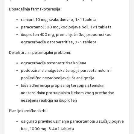
Dosadašnja farmakoterapija:
ramipril 10 mg, svakodnevno, 1×1 tableta
paracetamol 500 mg, kod pojave boli, 1×1 tableta
ibuprofen 400 mg, prema liječničkoj preporuci kod
egzacerbacije osteoartritisa, 3×1 tableta
Detektirani i potencijalni problemi:
egzacerbacija osteoartritisa koljena
poddozirana analgetska terapija paracetamolom i
posljedično nezadovoljavajuća analgezija
loša adherencija propisanoj terapiji sistemskim
nesteroidnim protuupalnim lijekom zbog prethodne
neželjena reakcija na ibuprofen
Plan ljekarničke skrbi:
osigurati pravilno uzimanje paracetamola u slučaju pojave
boli, 1000 mg, 3-4×1 tableta