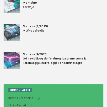
Mentalno
zdravlje
Medicus (2/2025)
Muško zdravlje
Medicus (1/2025)
Od nevidljivog do fatalnog: izabrane teme iz
kardiologije, nefrologije i endokrinologije
KORISNI ALATI
Klirens kreatinina
CHA
DS
-VA
2
2