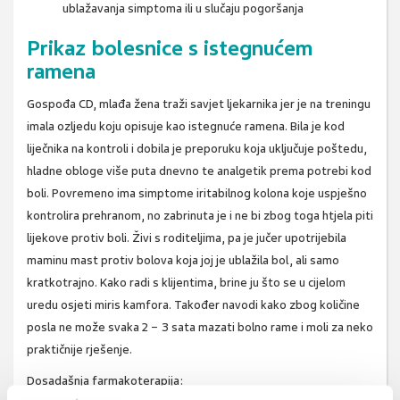
ublažavanja simptoma ili u slučaju pogoršanja
Prikaz bolesnice s istegnućem
ramena
Gospođa CD, mlađa žena traži savjet ljekarnika jer je na treningu
imala ozljedu koju opisuje kao istegnuće ramena. Bila je kod
liječnika na kontroli i dobila je preporuku koja uključuje poštedu,
hladne obloge više puta dnevno te analgetik prema potrebi kod
boli. Povremeno ima simptome iritabilnog kolona koje uspješno
kontrolira prehranom, no zabrinuta je i ne bi zbog toga htjela piti
lijekove protiv boli. Živi s roditeljima, pa je jučer upotrijebila
maminu mast protiv bolova koja joj je ublažila bol, ali samo
kratkotrajno. Kako radi s klijentima, brine ju što se u cijelom
uredu osjeti miris kamfora. Također navodi kako zbog količine
posla ne može svaka 2 − 3 sata mazati bolno rame i moli za neko
praktičnije rješenje.
Dosadašnja farmakoterapija: