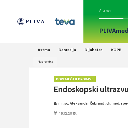
ČLANCI
PLIVAmed
Astma
Depresija
Dijabetes
KOPB
Naslovnica
POREMEĆAJI PROBAVE
Endoskopski ultrazv
mr. sc. Aleksandar Čubranić, dr. med. spe
18.12.2015.