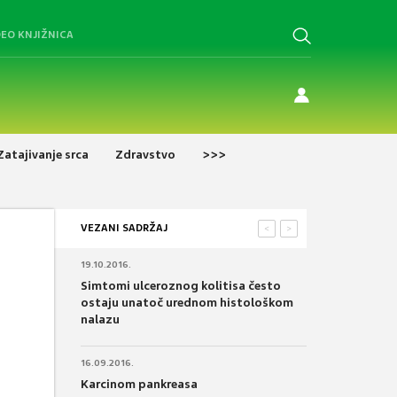
DEO KNJIŽNICA
Zatajivanje srca
Zdravstvo
>>>
VEZANI SADRŽAJ
<
>
19.10.2016.
Simtomi ulceroznog kolitisa često
ostaju unatoč urednom histološkom
nalazu
16.09.2016.
Karcinom pankreasa