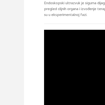
Endoskopski ultrazvuk je sigurna dija
pregled ciljnih organa i izvođenje terap
su u eksperimentalnoj fazi.