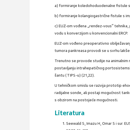
a) formiranje koledohoduodenalne fistule 
b) formiranje kolangiogastrične fistule s i
c) EUZ-om vođena „rendez-vous“ tehnika, p
vodu s konverzijom u konvencionalni ERCP.
EUZ-om vođeno preoperativno obilježavanje
tumora pankreasa provodi se u svrhu lakše
Trenutno se provode studije na animalnim
postavljanju intrahepatičnog portosistem
šantu (TIPS-u) (21,22).
U tehničkom smislu se razvija prototip eho
radijalne sonde, ali postaji mogućnost tank
s obzirom na postojeće mogućnosti.
Literatura
Seewald S, Imazu H, Omar S i sur. EU