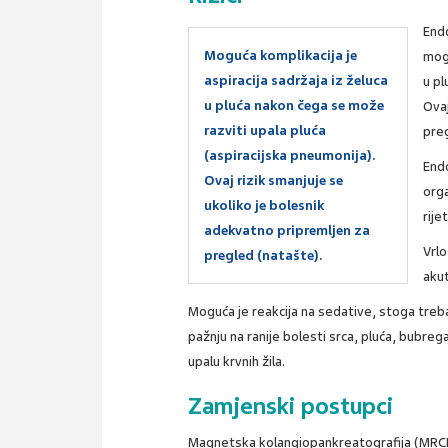
Endo
Moguća komplikacija je
mogu
aspiracija sadržaja iz želuca
u pl
u pluća nakon čega se može
Ovaj
razviti upala pluća
pre
(aspiracijska pneumonija).
Endo
Ovaj rizik smanjuje se
orga
ukoliko je bolesnik
rije
adekvatno pripremljen za
Vrlo
pregled (natašte).
aku
Moguća je reakcija na sedative, stoga treba 
pažnju na ranije bolesti srca, pluća, bubrega
upalu krvnih žila.
Zamjenski postupci
Magnetska kolangiopankreatografija (MRCP) 