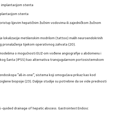
s implantacijom stenta
mplantacijom stenta
ristup lijevim hepatičnim žučnim vodovima ili zajedničkom žučnom
 lokalizacije metilenskim modrilom (tattoo) malih neuroendokrinih
g pronalaženja tijekom operativnog zahvata (20).
 modelima o mogućnosti EUZ-om vođene angiografije u abdomenu i
skog šanta (IPSS) kao alternativa transjugularnom portosistemskom
endoskopa “all-in-one“, sistema koji omogućava prikaz kao kod
oiglene biopsije (23). Daljnje studije su potrebne da se vide prednosti
S-quided drainage of hepatic abscess. Gastrointest Endosc