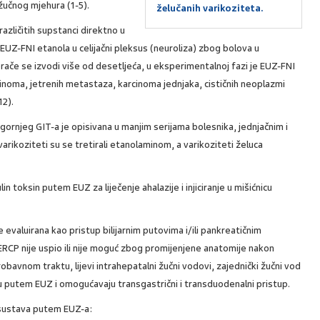
 žučnog mjehura (1-5).
želučanih varikoziteta.
različitih supstanci direktno u
. EUZ-FNI etanola u celijačni pleksus (neuroliza) zbog bolova u
rače se izvodi više od desetljeća, u eksperimentalnoj fazi je EUZ-FNI
ulinoma, jetrenih metastaza, karcinoma jednjaka, cističnih neoplazmi
12).
gornjeg GIT-a je opisivana u manjim serijama bolesnika, jednjačnim i
varikoziteti su se tretirali etanolaminom, a varikoziteti želuca
in toksin putem EUZ za liječenje ahalazije i injiciranje u mišićnicu
valuirana kao pristup bilijarnim putovima i/ili pankreatičnim
ERCP nije uspio ili nije moguć zbog promijenjene anatomije nakon
obavnom traktu, lijevi intrahepatalni žučni vodovi, zajednički žučni vod
ju putem EUZ i omogućavaju transgastrični i transduodenalni pristup.
 sustava putem EUZ-a: