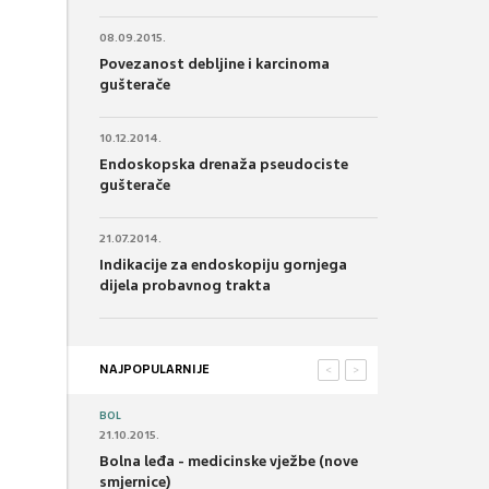
08.09.2015.
Povezanost debljine i karcinoma
gušterače
10.12.2014.
Endoskopska drenaža pseudociste
gušterače
21.07.2014.
Indikacije za endoskopiju gornjega
dijela probavnog trakta
NAJPOPULARNIJE
<
>
BOL
21.10.2015.
Bolna leđa - medicinske vježbe (nove
smjernice)