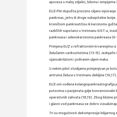
apscesa u maloj zdjelici, biloma i empijema
EUZ-FNI dopušta precizno ciljano injiciranje 
pankreas, jetru ili druge subepitelne lezije
kroničnom pankreatitisu ili karcinomu gušte
različitih supstanci u tretmanu GIST-a, inz
pankreasa i adenokarcinoma pankreasa (6-
Primjena EUZ u refraktornim krvarenjima iz 
želučanim varikozitetima (13-15). Jednjačni 
cijanoakrilatom i jodiranim uljem maka.
U nekim pilot studijama primjenjivan je botul
antruma želuca u tretmanu debljine (16,17).
EUZ-om vođena kolangiopankreatografija je e
putovima u pacijenata gdje konvencionalni 
operativnih zahvata (18,19). Zbog blizine pr
i glavni vod pankreasa se dobro vizualizira
Tri su mogućnosti dekompresije bilijarnog