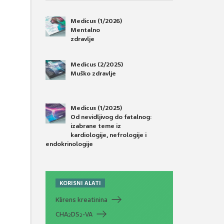
Medicus (1/2026)
Mentalno
zdravlje
Medicus (2/2025)
Muško zdravlje
Medicus (1/2025)
Od nevidljivog do fatalnog:
izabrane teme iz
kardiologije, nefrologije i
endokrinologije
KORISNI ALATI
Klirens kreatinina
CHA
DS
-VA
2
2