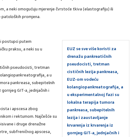
 a neki omogućuju mjerenje čvrstoće tkiva (elastografiju) ili
je patoloških promjena.
ski postupci putem
EUZ se sve više koristi za
ičku praksu, a neki su u
drenažu pankreatičnih
pseudocisti, tretman
tičnih pseudocisti, tretman
cističnih lezija pankreasa,
kolangiopankreatografija, a u
EUZ-om vodeću
tumora pankreasa, subepitelnih
kolangiopankreatografija, a
iz gornjeg GIT-a, jednjačnih i
u eksperimentalnoj fazi su
lokalna terapija tumora
cista i apscesa zbog
pankreasa, subepitelnih
nikom i rektumom. Najčešće su
lezija i zaustavljanje
pisivane i druge drenažne
krvarenja iz krvarenja iz
jetre, subfreničnog apscesa,
gornjeg GIT-a, jednjačnih i