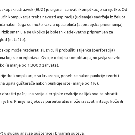
skopski ultrazvuk (EUZ) je siguran zahvat i komplikacije su rijetke. Od
ćih komplikacija treba navesti aspiraciju (udisanje) sadržaja iz želuca
uća nakon čega se može razviti upala pluća (aspiracijska pneumonija).
 rizik smanjuje se ukoliko je bolesnik adekvatno pripremljen za
gled (natašte).
skop može razderati sluznicu ili probušiti stijenku (perforacija)
na koji se pregledava. Ovo je ozbiljna komplikacija, no javlja se vrlo
tko (u manje od 1:3000 zahvata).
 rijetke komplikacije su krvarenja, posebice nakon punkcije tvorbi i
tna upala gušterače nakon punkcije iste (manje od 1%).
obratiti pažnju na ranije alergijske reakcije na lijekove te obratiti
 i jetre. Primjena lijekova parenteralno može izazvati iritaciju kože ili
u slučaju analize gušterače i bilijarnih puteva.