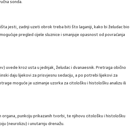
zvučna sonda.
šta jesti, zadnji uzeti obrok treba biti što laganiji, kako bi želudac bio
mogućuje pregled cijele sluznice i smanjuje opasnost od povraćanja
ev) uvede kroz usta u jednjak, želudac i dvanaesnik. Pretraga obično
nski daju lijekovi za prisvjesnu sedaciju, a po potrebi lijekovi za
trage moguće je uzimanje uzorka za citološku i histološku analizu ili
organa, punkciju prikazanih tvorbi, te njihovu citološku i histološku
piju (neurolizu) i unutarnju drenažu.