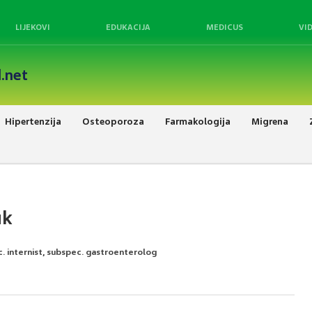
LIJEKOVI
EDUKACIJA
MEDICUS
VI
.net
Hipertenzija
Osteoporoza
Farmakologija
Migrena
uk
c. internist, subspec. gastroenterolog