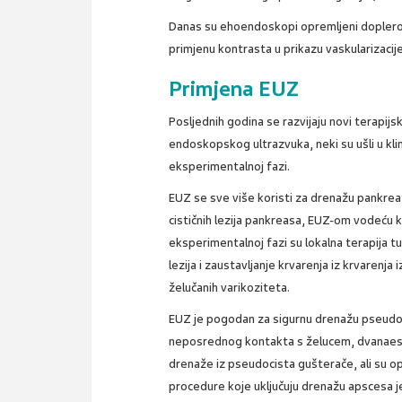
Danas su ehoendoskopi opremljeni doplerom,
primjenu kontrasta u prikazu vaskularizaci
Primjena EUZ
Posljednih godina se razvijaju novi terapij
endoskopskog ultrazvuka, neki su ušli u klin
eksperimentalnoj fazi.
EUZ se sve više koristi za drenažu pankrea
cističnih lezija pankreasa, EUZ-om vodeću 
eksperimentalnoj fazi su lokalna terapija 
lezija i zaustavljanje krvarenja iz krvarenja 
želučanih varikoziteta.
EUZ je pogodan za sigurnu drenažu pseudo
neposrednog kontakta s želucem, dvanaes
drenaže iz pseudocista gušterače, ali su o
procedure koje uključuju drenažu apscesa 