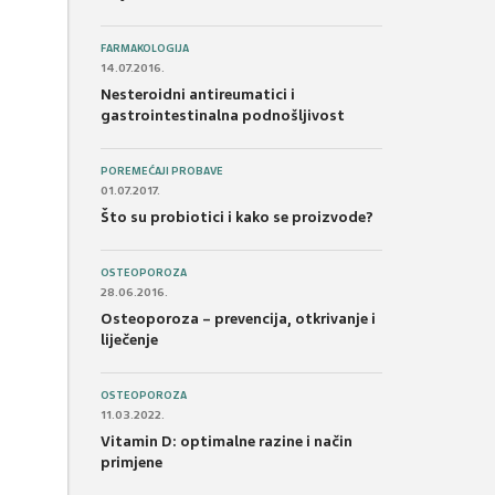
FARMAKOLOGIJA
14.07.2016.
Nesteroidni antireumatici i
gastrointestinalna podnošljivost
POREMEĆAJI PROBAVE
01.07.2017.
Što su probiotici i kako se proizvode?
OSTEOPOROZA
28.06.2016.
Osteoporoza – prevencija, otkrivanje i
liječenje
OSTEOPOROZA
11.03.2022.
Vitamin D: optimalne razine i način
primjene