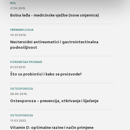
BOL
21.10.2015.
Bolna leđa - medicinske vježbe (nove smjernice)
FARMAKOLOGIJA
14.07.2016.
Nesteroidni antireumatici i gastrointestinalna
podnošljivost
POREMEĆAJI PROBAVE
01.07.2017.
Što su probiotici i kako se proizvode?
OSTEOPOROZA
28.06.2016.
Osteoporoza – prevencija, otkrivanje i liječenje
OSTEOPOROZA
11.03.2022.
Vitamin D: optimalne razine i način primjene