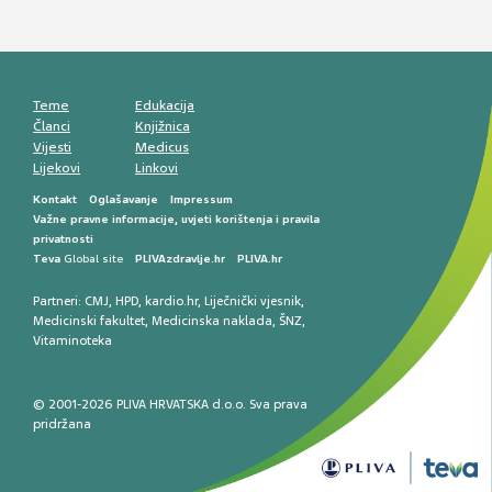
Mentalno zdravlje muškaraca: skriveni rizici i
kliničke posljedice
Životni stil i kardiovaskularno zdravlje
muškaraca
Teme
Edukacija
Članci
Knjižnica
Vijesti
Medicus
Lijekovi
Linkovi
Kontakt
Oglašavanje
Impressum
Važne pravne informacije, uvjeti korištenja i pravila
privatnosti
Teva
Global site
PLIVAzdravlje.hr
PLIVA.hr
Partneri:
CMJ
,
HPD
,
kardio.hr
,
Liječnički vjesnik
,
Medicinski fakultet
,
Medicinska naklada
,
ŠNZ
,
Vitaminoteka
© 2001-2026 PLIVA HRVATSKA d.o.o. Sva prava
pridržana