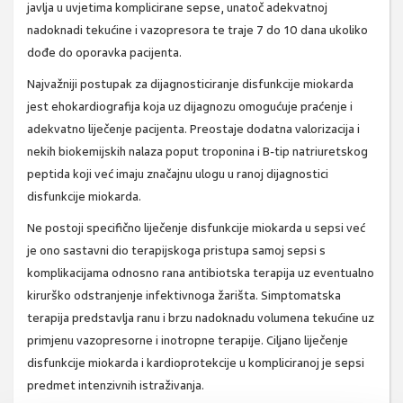
javlja u uvjetima komplicirane sepse, unatoč adekvatnoj
nadoknadi tekućine i vazopresora te traje 7 do 10 dana ukoliko
dođe do oporavka pacijenta.
Najvažniji postupak za dijagnosticiranje disfunkcije miokarda
jest ehokardiografija koja uz dijagnozu omogućuje praćenje i
adekvatno liječenje pacijenta. Preostaje dodatna valorizacija i
nekih biokemijskih nalaza poput troponina i B-tip natriuretskog
peptida koji već imaju značajnu ulogu u ranoj dijagnostici
disfunkcije miokarda.
Ne postoji specifično liječenje disfunkcije miokarda u sepsi već
je ono sastavni dio terapijskoga pristupa samoj sepsi s
komplikacijama odnosno rana antibiotska terapija uz eventualno
kirurško odstranjenje infektivnoga žarišta. Simptomatska
terapija predstavlja ranu i brzu nadoknadu volumena tekućine uz
primjenu vazopresorne i inotropne terapije. Ciljano liječenje
disfunkcije miokarda i kardioprotekcije u kompliciranoj je sepsi
predmet intenzivnih istraživanja.