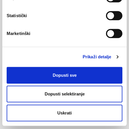
22.02.2019.
Novi brzi test za sepsu
Statistički
13.09.2018.
Danas je Svjetski dan sepse
Marketinški
17.10.2014.
Holistički pristup liječenju sepse
Prikaži detalje
02.04.2014.
Intravenski imunoglobulini u liječenje sepse i
Dopusti sve
septičkog šoka
14.03.2013.
Dopusti selektiranje
Atorvastatin u liječenju sepse
Uskrati
NAJPOPULARNIJE
<
>