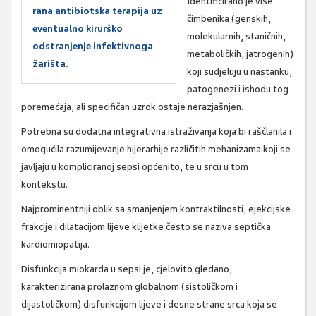
Identificirano je više
rana antibiotska terapija uz
čimbenika (genskih,
eventualno kirurško
molekularnih, staničnih,
odstranjenje infektivnoga
metaboličkih, jatrogenih)
žarišta.
koji sudjeluju u nastanku,
patogenezi i ishodu tog
poremećaja, ali specifičan uzrok ostaje nerazjašnjen.
Potrebna su dodatna integrativna istraživanja koja bi raščlanila i
omogućila razumijevanje hijerarhije različitih mehanizama koji se
javljaju u kompliciranoj sepsi općenito, te u srcu u tom
kontekstu.
Najprominentniji oblik sa smanjenjem kontraktilnosti, ejekcijske
frakcije i dilatacijom lijeve klijetke često se naziva septička
kardiomiopatija.
Disfunkcija miokarda u sepsi je, cjelovito gledano,
karakterizirana prolaznom globalnom (sistoličkom i
dijastoličkom) disfunkcijom lijeve i desne strane srca koja se