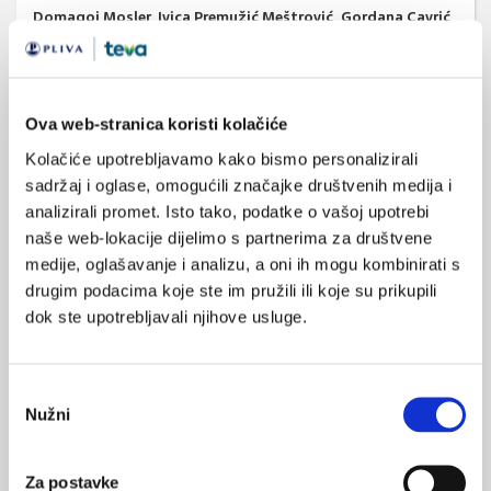
Domagoj Mosler
, Ivica Premužić Meštrović
, Gordana Cavrić
,
Darko Počanić
Cardiol Croat. 2014;9(7-8):299-305.
(pdf)
Ova web-stranica koristi kolačiće
Kolačiće upotrebljavamo kako bismo personalizirali
septička kardiomiopatija
sadržaj i oglase, omogućili značajke društvenih medija i
SVIĐA
MI SE
analizirali promet. Isto tako, podatke o vašoj upotrebi
teška sepsa
septički šok
0
naše web-lokacije dijelimo s partnerima za društvene
medije, oglašavanje i analizu, a oni ih mogu kombinirati s
disfunkcija miokarda
POVRATAK
drugim podacima koje ste im pružili ili koje su prikupili
NA VRH
srčano zatajivanje
dok ste upotrebljavali njihove usluge.
Odabir
Nužni
pristanka
VEZANI SADRŽAJ
Za postavke