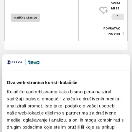
SVIĐA
MI SE
1
matične stanice
POVRATAK
NA VRH
VEZANI SADRŽAJ
Ova web-stranica koristi kolačiće
28.08.2018.
Matične stanice oralne sluznice
Kolačiće upotrebljavamo kako bismo personalizirali
sadržaj i oglase, omogućili značajke društvenih medija i
15.08.2013.
analizirali promet. Isto tako, podatke o vašoj upotrebi
Prvo kliničko ispitivanje s induciranim pluripotentnim
naše web-lokacije dijelimo s partnerima za društvene
stanicama
medije, oglašavanje i analizu, a oni ih mogu kombinirati s
drugim podacima koje ste im pružili ili koje su prikupili
13.01.2013.