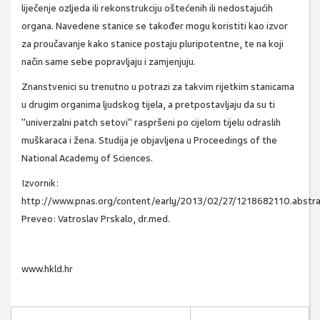
liječenje ozljeda ili rekonstrukciju oštećenih ili nedostajućih
organa. Navedene stanice se također mogu koristiti kao izvor
za proučavanje kako stanice postaju pluripotentne, te na koji
način same sebe popravljaju i zamjenjuju.
Znanstvenici su trenutno u potrazi za takvim rijetkim stanicama
u drugim organima ljudskog tijela, a pretpostavljaju da su ti
"univerzalni patch setovi" raspršeni po cijelom tijelu odraslih
muškaraca i žena. Studija je objavljena u Proceedings of the
National Academy of Sciences.
Izvornik:
http://www.pnas.org/content/early/2013/02/27/1218682110.abstra
Preveo: Vatroslav Prskalo, dr.med.
www.hkld.hr