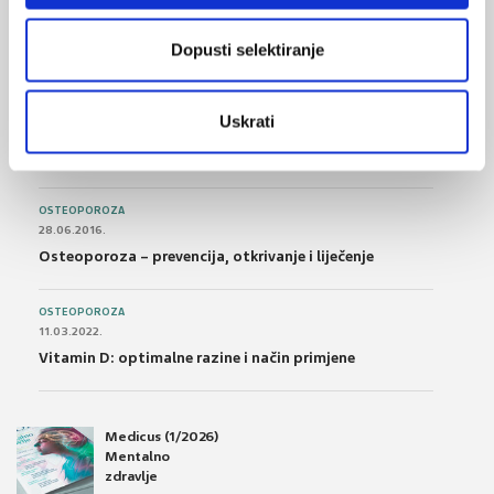
14.07.2016.
Nesteroidni antireumatici i gastrointestinalna
Dopusti selektiranje
podnošljivost
POREMEĆAJI PROBAVE
Uskrati
01.07.2017.
Što su probiotici i kako se proizvode?
OSTEOPOROZA
28.06.2016.
Osteoporoza – prevencija, otkrivanje i liječenje
OSTEOPOROZA
11.03.2022.
Vitamin D: optimalne razine i način primjene
Medicus (1/2026)
Mentalno
zdravlje