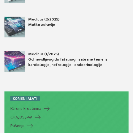
Medicus (2/2025)
Muško zdravlje
Medicus (1/2025)
Od nevidljivog do fatalnog: izabrane teme iz
kardiologije, nefrologije i endokrinologije
KORISNI ALATI
Klirens kreatinina
CHA
DS
-VA
2
2
Pušenje