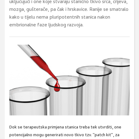
uključujući i one koje stvaraju stanično tkivo srca, crijeva,
mozga, gušterače, pa čak i hrskavice. Ranije se smatralo
kako u tijelu nema pluripotentnih stanica nakon
embrionalne faze ljudskog razvoja.
Dok se terapeutska primjena stanica treba tek utvrditi, one
potencijalno mogu generirati novo tkivo tzv. "patch kit", za