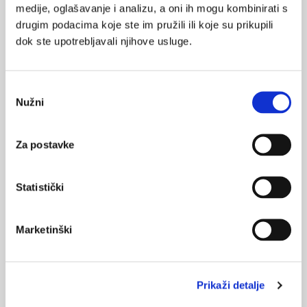
0
medije, oglašavanje i analizu, a oni ih mogu kombinirati s
humanitarna akcija
un
drugim podacima koje ste im pružili ili koje su prikupili
POVRATAK
dok ste upotrebljavali njihove usluge.
NA VRH
Odabir
Nužni
pristanka
VEZANI SADRŽAJ
Za postavke
26.10.2011.
UN: 31. listopada na svijetu službeno 7 milijarda ljudi
Statistički
14.10.2011.
UN: Opada godišnja stopa smrtnosti djece
Marketinški
NAJPOPULARNIJE
<
>
Prikaži detalje