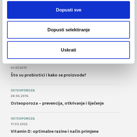
BOL
21.10.2015.
Dopusti sve
Bolna leđa - medicinske vježbe (nove smjernice)
FARMAKOLOGIJA
Dopusti selektiranje
14.07.2016.
Nesteroidni antireumatici i gastrointestinalna
podnošljivost
Uskrati
POREMEĆAJI PROBAVE
01.07.2017.
Što su probiotici i kako se proizvode?
OSTEOPOROZA
28.06.2016.
Osteoporoza – prevencija, otkrivanje i liječenje
OSTEOPOROZA
11.03.2022.
Vitamin D: optimalne razine i način primjene