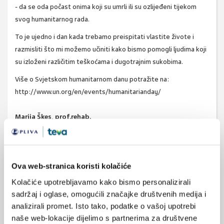
- da se oda počast onima koji su umrli ili su ozlijeđeni tijekom
svog humanitarnog rada.
To je ujedno i dan kada trebamo preispitati vlastite živote i
razmisliti što mi možemo učiniti kako bismo pomogli ljudima koji
su izloženi različitim teškoćama i dugotrajnim sukobima.
Više o Svjetskom humanitarnom danu potražite na:
http://www.un.org/en/events/humanitarianday/
Marija Škes, prof.rehab.
Centar za promicanje zdravlja
www.stampar.hr
Ova web-stranica koristi kolačiće
Kolačiće upotrebljavamo kako bismo personalizirali
sadržaj i oglase, omogućili značajke društvenih medija i
analizirali promet. Isto tako, podatke o vašoj upotrebi
SVIĐA
MI SE
naše web-lokacije dijelimo s partnerima za društvene
humanitarni