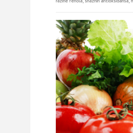
razine fenola, snažnih antioksidansa,