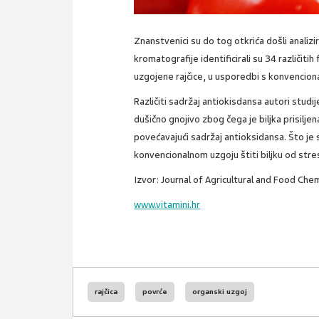
Znanstvenici su do tog otkrića došli analiz
kromatografije identificirali su 34 različiti
uzgojene rajčice, u usporedbi s konvencion
Različiti sadržaj antiokisdansa autori studi
dušično gnojivo zbog čega je biljka prisilj
povećavajući sadržaj antioksidansa. Što je st
konvencionalnom uzgoju štiti biljku od stre
Izvor: Journal of Agricultural and Food Che
www.vitamini.hr
rajčica
povrće
organski uzgoj