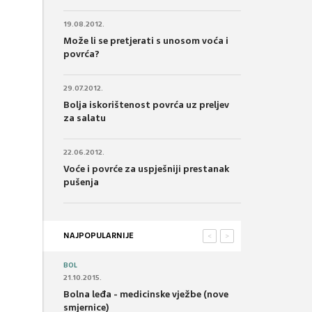
19.08.2012.
Može li se pretjerati s unosom voća i
povrća?
29.07.2012.
Bolja iskorištenost povrća uz preljev
za salatu
22.06.2012.
Voće i povrće za uspješniji prestanak
pušenja
NAJPOPULARNIJE
<
>
BOL
21.10.2015.
Bolna leđa - medicinske vježbe (nove
smjernice)