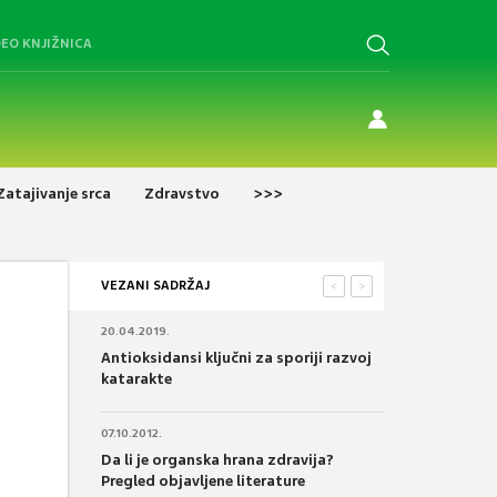
DEO KNJIŽNICA
Zatajivanje srca
Zdravstvo
>>>
VEZANI SADRŽAJ
<
>
20.04.2019.
Antioksidansi ključni za sporiji razvoj
katarakte
07.10.2012.
Da li je organska hrana zdravija?
Pregled objavljene literature