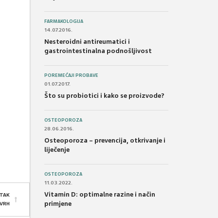
FARMAKOLOGIJA
14.07.2016.
Nesteroidni antireumatici i
gastrointestinalna podnošljivost
POREMEĆAJI PROBAVE
01.07.2017.
Što su probiotici i kako se proizvode?
OSTEOPOROZA
28.06.2016.
Osteoporoza – prevencija, otkrivanje i
liječenje
OSTEOPOROZA
11.03.2022.
Vitamin D: optimalne razine i način
TAK
primjene
 VRH