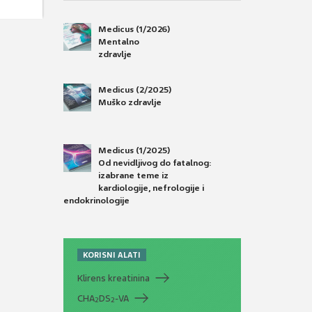
Medicus (1/2026)
Mentalno
zdravlje
Medicus (2/2025)
Muško zdravlje
Medicus (1/2025)
Od nevidljivog do fatalnog:
izabrane teme iz
kardiologije, nefrologije i
endokrinologije
KORISNI ALATI
Klirens kreatinina
CHA
DS
-VA
2
2