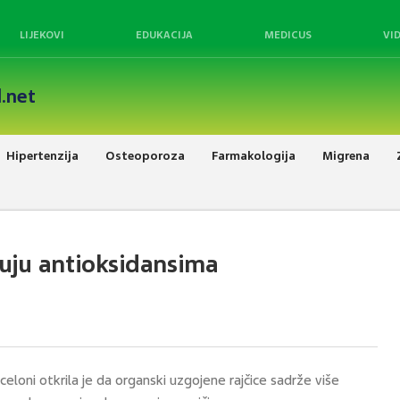
LIJEKOVI
EDUKACIJA
MEDICUS
VI
.net
Hipertenzija
Osteoporoza
Farmakologija
Migrena
luju antioksidansima
celoni otkrila je da organski uzgojene rajčice sadrže više