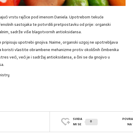
irajući vrstu rajčice pod imenom Daniela. Upotrebom tekuće
h fenolnih sastojaka te potvrdili pretpostavku od prije: organski
alnim, sadrže više blagotvornih antioksidansa.
je pripisuju upotrebi gnojiva. Naime, organski uzgoj ne upotrebljava
ena koristi vlastite obrambene mehanizme protiv okolišnih čimbenika
res veći, veći je i sadržaj antioksidansa, a čini se da gnojivo u
sa.
mistry
SVIĐA
POVRA
0
MI SE
NA