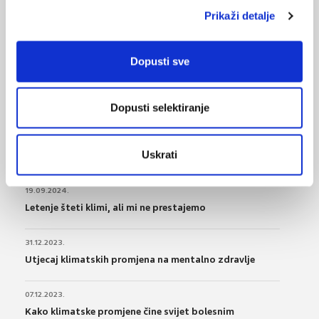
Prikaži detalje
VEZANI SADRŽAJ
<
>
Dopusti sve
23.08.2025.
Klimatske promjene mogu biti povezane s rakom
pluća kod nepušača
Dopusti selektiranje
22.12.2024.
Što učiniti kod onečišćenje zraka lebdećim
Uskrati
česticama?
19.09.2024.
Letenje šteti klimi, ali mi ne prestajemo
31.12.2023.
Utjecaj klimatskih promjena na mentalno zdravlje
07.12.2023.
Kako klimatske promjene čine svijet bolesnim