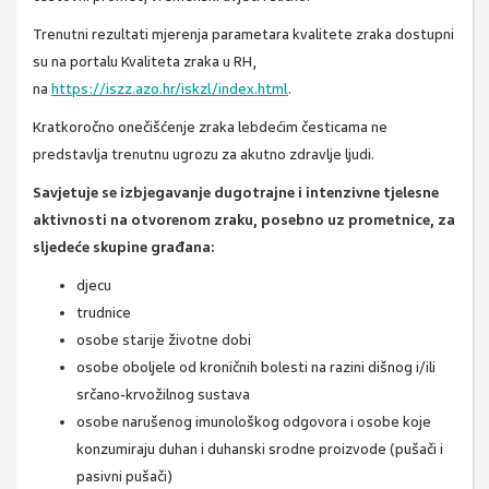
Trenutni rezultati mjerenja parametara kvalitete zraka dostupni
su na portalu Kvaliteta zraka u RH,
na
https://iszz.azo.hr/iskzl/index.html
.
Kratkoročno onečišćenje zraka lebdećim česticama ne
predstavlja trenutnu ugrozu za akutno zdravlje ljudi.
Savjetuje se izbjegavanje dugotrajne i intenzivne tjelesne
aktivnosti na otvorenom zraku, posebno uz prometnice, za
sljedeće skupine građana:
djecu
trudnice
osobe starije životne dobi
osobe oboljele od kroničnih bolesti na razini dišnog i/ili
srčano-krvožilnog sustava
osobe narušenog imunološkog odgovora i osobe koje
konzumiraju duhan i duhanski srodne proizvode (pušači i
pasivni pušači)