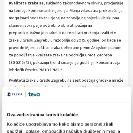
Kvaliteta zraka
se, sukladno zakonodavnom okviru, procjenjuje
na temelju kontinuiranih mjerenja. Manja višesatna prekoračenja
mogu imati negativan utjecaj na zdravlje najosjetljivijih skupna
stanovništva pa je potrebno obratiti pažnju na
preporuke. Važno je istaknuti da rezultati praćenja kvalitete
zraka u Gradu Zagrebu u razdoblju od 2015. godine, od kada se
provode Mjere zaštite zraka definirane prvim Akcijskim planom
za poboljšanje kvalitete zraka na području Grada Zagreba
(SGGZ 5/15), pokazuju trend smanjenja godišnjih koncentracija
lebdećih čestica PM10 i PM2,5.
Kvalitetu zraka u Gradu Zagrebu na šest postaja gradske mreže
prati Institut za medicinska istraživanja (IMI), na četiri postaje
državne mreže Državni hidrometeorološki zavod, a na mjernoj
postaji posebne namjene (Mirogojska cesta) NZZJZ "Dr. Andrija
Štampar".
Ova web-stranica koristi kolačiće
NZZJZ "Dr. Andrija Štampar" daje zdravstvene preporuke na
Kolačiće upotrebljavamo kako bismo personalizirali
portalu
https://ekokartazagreb.stampar.hr/
koje se prikazuju za
sadržaj i oglase, omogućili značajke društvenih medija i