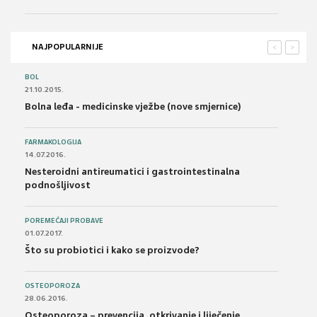
NAJPOPULARNIJE
<
>
BOL
21.10.2015.
Bolna leđa - medicinske vježbe (nove smjernice)
FARMAKOLOGIJA
14.07.2016.
Nesteroidni antireumatici i gastrointestinalna
podnošljivost
POREMEĆAJI PROBAVE
01.07.2017.
Što su probiotici i kako se proizvode?
OSTEOPOROZA
28.06.2016.
Osteoporoza – prevencija, otkrivanje i liječenje