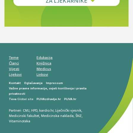
ZA LJEKARNIKE
terapije
Novi pogled na migrenu: komorbiditeti, spolne
razlike i nove terapije
Antikoagulansi u ljekarničkoj praksi –
komunikacija, adherencija i sigurnost
Muško urološko zdravlje: od funkcionalnih
smetnji do rane onkološke dijagnostike
Mentalno zdravlje muškaraca: skriveni rizici i
kliničke posljedice
Životni stil i kardiovaskularno zdravlje
muškaraca
Teme
Edukacija
Članci
Knjižnica
Vijesti
Medicus
Lijekovi
Linkovi
Kontakt
Oglašavanje
Impressum
Važne pravne informacije, uvjeti korištenja i pravila
privatnosti
Teva
Global site
PLIVAzdravlje.hr
PLIVA.hr
Partneri:
CMJ
,
HPD
,
kardio.hr
,
Liječnički vjesnik
,
Medicinski fakultet
,
Medicinska naklada
,
ŠNZ
,
Vitaminoteka