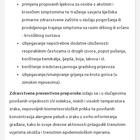
primjena propisanih lijekova za osobe s akutnim i
kroničnim simptomima te traženje savjeta liječnika
primarne zdravstvene zaštite u slučaju pogoršanja ili
produljenoga trajanja simptoma na razini dišnog ili srčano
- krvožilnog sustava
izbjegavanje nepotrebne dodatne izloženosti
respirabilnim česticama iz drugih izvora, poput pušenja,
korištenja kemikalija, ljepila, boja, lakova i sl.
korištenje sredstava javnoga gradskog prijevoza
izbjegavanje/smanjivanje grijanja na kruta goriva (u
zimskim mjesecima).
Zdravstvene preventivne preporuke
izdaju se i u slučajevima
povišenih vrijednosti UV indeksa, niskih i visokih temperatura
zraka, nepovoljnih biometeoroloških prilika te povišenih
koncentracija alergene peludi u zraku u svrhu informiranja
građana, kako bi svoje dnevne aktivnosti prilagodili trenutnim
uvjetima okoliša i trenutnim epidemiološkim mjerama.