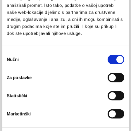
svaku razinu indeksa kvalitete zraka za opću populaciju i
analizirali promet. Isto tako, podatke o vašoj upotrebi
osjetljive skupine građana (osobe s akutnim ili kroničnim
naše web-lokacije dijelimo s partnerima za društvene
bolestima i simptomima dišnog ili srčano – krvožilnog sustava,
medije, oglašavanje i analizu, a oni ih mogu kombinirati s
djeca i osobe starije životne dobi).
drugim podacima koje ste im pružili ili koje su prikupili
dok ste upotrebljavali njihove usluge.
O preporukama za zaštitu djece rane i predškolske dobi u
uvjetima smanjene kvalitete zraka pročitajte
ovdje.
Izvor:
Nastavni zavod za javno zdravstvo "Dr. Andrija Štampar"
Odabir
Nužni
pristanka
SVIĐA
Za postavke
kvaliteta života
zrak
MI SE
0
zagađenje zraka
Statistički
POVRATAK
klimatske promjene
klima
NA VRH
Marketinški