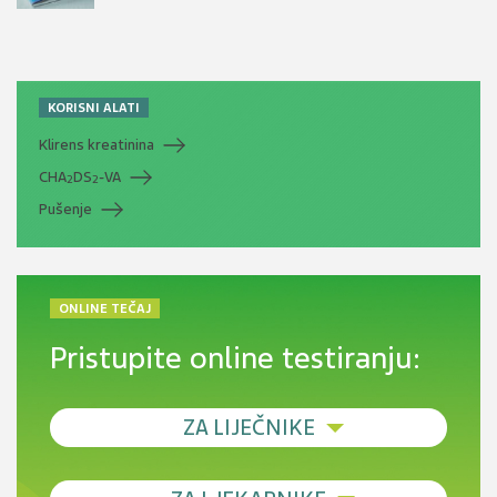
KORISNI ALATI
Klirens kreatinina
CHA
DS
-VA
2
2
Pušenje
ONLINE TEČAJ
Pristupite online testiranju:
ZA LIJEČNIKE
Debljina - od prevencije do personalizirane