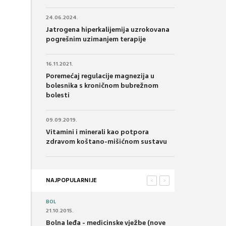
24.06.2024.
Jatrogena hiperkalijemija uzrokovana
pogrešnim uzimanjem terapije
16.11.2021.
Poremećaj regulacije magnezija u
bolesnika s kroničnom bubrežnom
bolesti
09.09.2019.
Vitamini i minerali kao potpora
zdravom koštano-mišićnom sustavu
NAJPOPULARNIJE
<
>
BOL
21.10.2015.
Bolna leđa - medicinske vježbe (nove