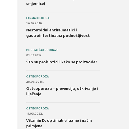
smjernice)
FARMAKOLOGIJA
14.07.2016.
Nesteroidni antireumatici i
gastrointestinalna podnošljivost
POREMEĆAJI PROBAVE
01.07.2017.
Što su probiotici i kako se proizvode?
OSTEOPOROZA
28.06.2016.
Osteoporoza – prevencija, otkrivanje i
liječenje
OSTEOPOROZA
11.03.2022.
Vitamin D: optimalne razine i način
primjene