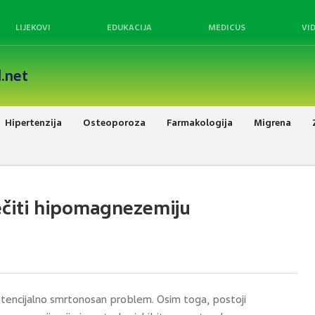
LIJEKOVI
EDUKACIJA
MEDICUS
VI
.net
Hipertenzija
Osteoporoza
Farmakologija
Migrena
ječiti hipomagnezemiju
otencijalno smrtonosan problem. Osim toga, postoji