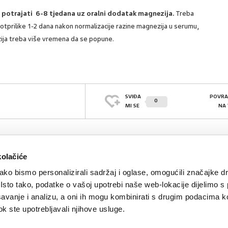
 potrajati 6-8 tjedana uz oralni dodatak magnezija.
Treba
otprilike 1-2 dana nakon normalizacije razine magnezija u serumu,
ija treba više vremena da se popune.
SVIĐA
POVRA
0
MI SE
NA
kolačiće
ko bismo personalizirali sadržaj i oglase, omogućili značajke d
. Isto tako, podatke o vašoj upotrebi naše web-lokacije dijelimo s
avanje i analizu, a oni ih mogu kombinirati s drugim podacima k
 dok ste upotrebljavali njihove usluge.