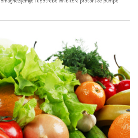
omagnezijemije i upotrebe inhibitora protonske pumpe