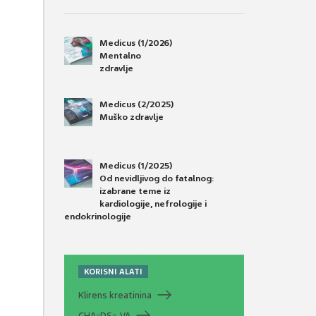
Medicus (1/2026)
Mentalno
zdravlje
Medicus (2/2025)
Muško zdravlje
Medicus (1/2025)
Od nevidljivog do fatalnog:
izabrane teme iz
kardiologije, nefrologije i
endokrinologije
KORISNI ALATI
Klirens kreatinina
CHA
DS
-VA