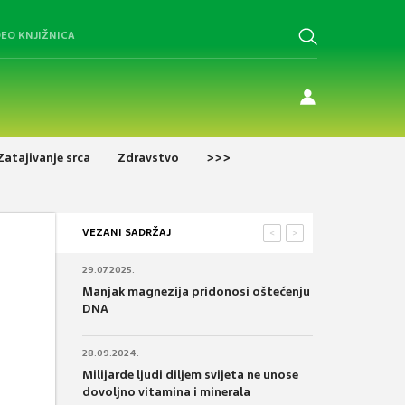
DEO KNJIŽNICA
Zatajivanje srca
Zdravstvo
>>>
VEZANI SADRŽAJ
<
>
29.07.2025.
Manjak magnezija pridonosi oštećenju
DNA
28.09.2024.
Milijarde ljudi diljem svijeta ne unose
dovoljno vitamina i minerala