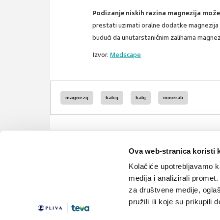
Podizanje niskih razina magnezija može
prestati uzimati oralne dodatke magnezija 
budući da unutarstaničnim zalihama magnez
Izvor.
Medscape
magnezij
kalcij
kalij
minerali
Ova web-stranica koristi 
Kolačiće upotrebljavamo ka
medija i analizirali promet
za društvene medije, oglaš
pružili ili koje su prikupili