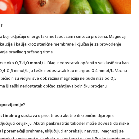
a?
 koji uključuju energetski metabolizam i sintezu proteina. Magnezij
alcija i kalija
kroz stanične membrane i ključan je za provođenje
vanje pravilnog srčanog ritma.
nose oko
0,7-1,0 mmol/L
. Blagi nedostatak općenito se klasificira kao
,4-0,5 mmol/L, a teški nedostatak kao manji od 0,4 mmol/L. Većina
ično nisu vidljivi sve dok razina magnezija ne bude niža od 0,5
ili teški nedostatak obično zahtijeva bolničku procjenu i
agnezijemije?
estinalnog sustava
u prisutnosti akutne ili kronične dijareje u
ključujući celijakiju. Akutni pankreatitis također može dovesti do niske
a i poremećaji prehrane, uključujući anoreksiju nervozu. Magnezij se
ontekstu ovisnosti o alkoholu, dijabetesa i dijabetičke ketoacidoze te