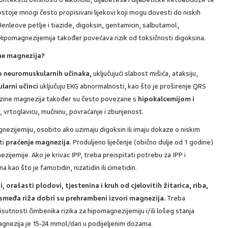
toje mnogi često propisivani lijekovi koji mogu dovesti do niskih
 Henleove petlje i tiazide, digoksin, gentamicin, salbutamol,
ipomagnezijemija također povećava rizik od toksičnosti digoksina.
ine magnezija?
o neuromuskularnih učinaka,
uključujući slabost mišića, ataksiju,
larni učinci
uključuju EKG abnormalnosti, kao što je proširenje QRS
razine magnezija također su često povezane s
hipokalcemijom i
r, vrtoglavicu, mučninu, povraćanje i zbunjenost.
nezijemiju, osobito ako uzimaju digoksin ili imaju dokaze o niskim
iti
praćenje magnezija
. Produljeno liječenje (obično dulje od 1 godine)
jemije. Ako je krivac IPP, treba preispitati potrebu za IPP i
 kao što je famotidin, nizatidin ili cimetidin.
, orašasti plodovi, tjestenina i kruh od cjelovitih žitarica, riba,
smeđa riža dobri su prehrambeni izvori magnezija.
Treba
sutnosti čimbenika rizika za hipomagnezijemiju i/ili lošeg stanja
gnezija je 15-24 mmol/dan u podijeljenim dozama.