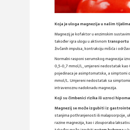
Koja je uloga magnezija u našim tijelim
Magnezij je kofaktor u enzimskim sustavima
također igra ulogu u aktivnom
transportu k
živčanih impulsa, kontrakciju mišića i održa
Normalni rasponi serumskog magnezija iz
0,5-0,7 mmol/L, umjereni nedostatak kao 0
pojedinaca je asimptomatska, a simptomi ob
mmol/L. Umjereni nedostatak sa simptomima 
intravenoznu nadoknadu magnezija.
Koji su čimbenici rizika ili uzroci hipom
Magnezij se može izgubiti iz gastroint
stanjima pothranjenosti ili malapsorpcije, u
razine magnezija, kao i zlouporaba laksativ
također može izgubiti
putem bubrega
u k