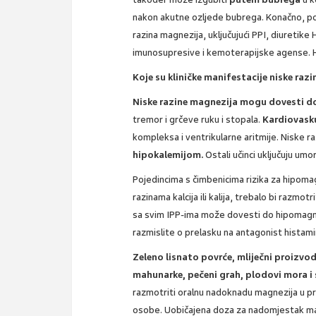
nakon akutne ozljede bubrega. Konačno, pos
razina magnezija, uključujući PPI, diuretike
imunosupresive i kemoterapijske agense. H
Koje su kliničke manifestacije niske raz
Niske razine magnezija mogu dovesti d
tremor i grčeve ruku i stopala.
Kardiovasku
kompleksa i ventrikularne aritmije. Niske 
hipokalemijom.
Ostali učinci uključuju umo
Pojedincima s čimbenicima rizika za hipomag
razinama kalcija ili kalija, trebalo bi razmotr
sa svim IPP-ima može dovesti do hipomagnezi
razmislite o prelasku na antagonist histamina
Zeleno lisnato povrće, mliječni proizvodi
mahunarke, pečeni grah, plodovi mora i 
razmotriti oralnu nadoknadu magnezija u pri
osobe. Uobičajena doza za nadomjestak ma