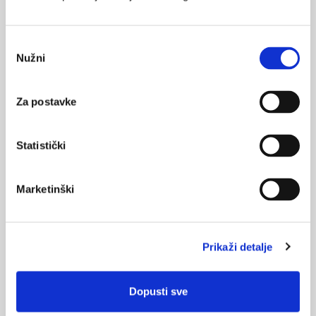
Genetički čimbenici u etiologiji prirođenih srčanih
grešaka u Downovom sindromu
Odabir
Nužni
17.01.2023.
pristanka
Kako stanica gradi nosivu konstrukciju za
kromosome?
Za postavke
20.12.2022.
Nove spoznaje u istraživanju diobenog vretena
Statistički
Marketinški
NAJPOPULARNIJE
<
>
BOL
21.10.2015.
Prikaži detalje
Bolna leđa - medicinske vježbe (nove smjernice)
FARMAKOLOGIJA
Dopusti sve
14.07.2016.