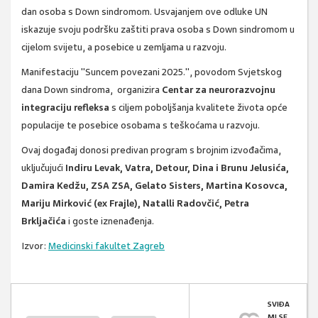
dan osoba s Down sindromom. Usvajanjem ove odluke UN
iskazuje svoju podršku zaštiti prava osoba s Down sindromom u
cijelom svijetu, a posebice u zemljama u razvoju.
Manifestaciju "Suncem povezani 2025.", povodom Svjetskog
dana Down sindroma, organizira
Centar za neurorazvojnu
integraciju refleksa
s ciljem poboljšanja kvalitete života opće
populacije te posebice osobama s teškoćama u razvoju.
Ovaj događaj donosi predivan program s brojnim izvođačima,
uključujući
Indiru Levak, Vatra, Detour, Dina i Brunu Jelusića,
Damira Kedžu, ZSA ZSA, Gelato Sisters, Martina Kosovca,
Mariju Mirković (ex Frajle), Natalli Radovčić, Petra
Brkljačića
i goste iznenađenja.
Izvor:
Medicinski fakultet Zagreb
SVIĐA
MI SE