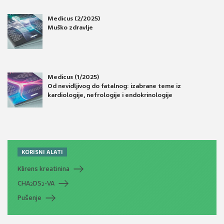
Medicus (2/2025)
Muško zdravlje
Medicus (1/2025)
Od nevidljivog do fatalnog: izabrane teme iz
kardiologije, nefrologije i endokrinologije
KORISNI ALATI
Klirens kreatinina
CHA
DS
-VA
2
2
Pušenje