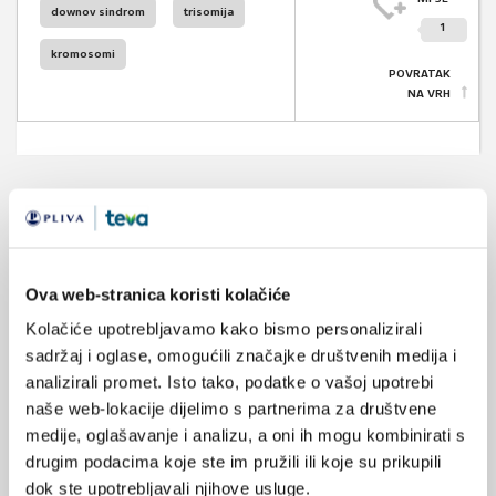
downov sindrom
trisomija
1
kromosomi
POVRATAK
NA VRH
VEZANI SADRŽAJ
<
>
13.03.2025.
Ova web-stranica koristi kolačiće
SatXplor: Novi alat za istraživanje nekodirajućih
regija genoma
Kolačiće upotrebljavamo kako bismo personalizirali
sadržaj i oglase, omogućili značajke društvenih medija i
analizirali promet. Isto tako, podatke o vašoj upotrebi
25.04.2024.
Sindrom Down i Alzheimerova bolest genetski su
naše web-lokacije dijelimo s partnerima za društvene
povezani
medije, oglašavanje i analizu, a oni ih mogu kombinirati s
drugim podacima koje ste im pružili ili koje su prikupili
11.09.2023.
dok ste upotrebljavali njihove usluge.