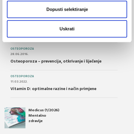
Nesteroidni antireumatici i gastrointestinalna
podnošljivost
Dopusti selektiranje
POREMEĆAJI PROBAVE
01.07.2017.
Uskrati
Što su probiotici i kako se proizvode?
OSTEOPOROZA
28.06.2016.
Osteoporoza – prevencija, otkrivanje i liječenje
OSTEOPOROZA
11.03.2022.
Vitamin D: optimalne razine i način primjene
Medicus (1/2026)
Mentalno
zdravlje