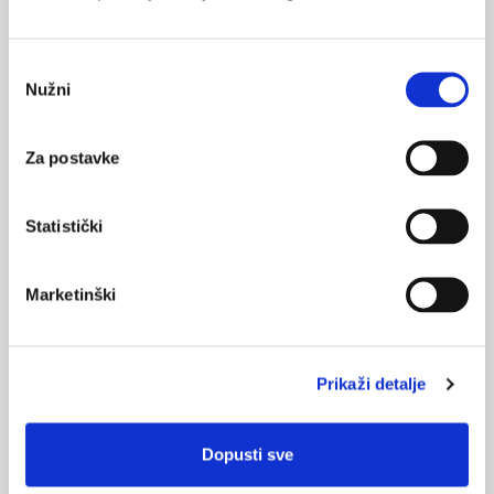
VEZANI SADRŽAJ
Odabir
21.10.2024.
Nužni
pristanka
Obvezno zdravstveno osiguranje povratnika
Za postavke
07.10.2024.
Kako izabrati doktora putem Portala zdravlja i
sustava eGrađani?
Statistički
Marketinški
NAJPOPULARNIJE
<
>
BOL
21.10.2015.
Prikaži detalje
Bolna leđa - medicinske vježbe (nove smjernice)
FARMAKOLOGIJA
Dopusti sve
14.07.2016.
Nesteroidni antireumatici i gastrointestinalna