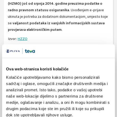
(HZMO) još od srpnja 2014. godine preuzima podatke o
radno pravnom statusu osiguranika
. Uvođenjem e-prijave
ukinuta je potreba za dodatnom dokumentacijom, umjesto koje
se
valjanost podataka iz vanjskih informacijskih sustava
provjerava elektroničkim putem
.
Izvor:
HZZO
e-zdravstvo
e-zdravlje
SVIĐA
MI SE
Ova web-stranica koristi kolačiće
hzzo
izbor
0
Kolačiće upotrebljavamo kako bismo personalizirali
zdravstveno osiguranje
sadržaj i oglase, omogućili značajke društvenih medija i
POVRATAK
analizirali promet. Isto tako, podatke o vašoj upotrebi
NA VRH
mirovinsko osiguranje
naše web-lokacije dijelimo s partnerima za društvene
medije, oglašavanje i analizu, a oni ih mogu kombinirati s
drugim podacima koje ste im pružili ili koje su prikupili
dok ste upotrebljavali njihove usluge.