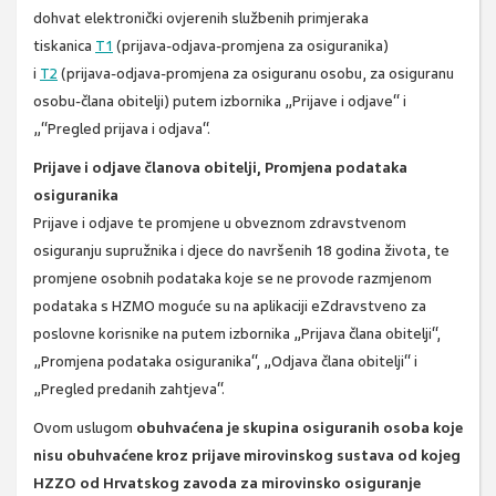
dohvat elektronički ovjerenih službenih primjeraka
tiskanica
T1
(prijava-odjava-promjena za osiguranika)
i
T2
(prijava-odjava-promjena za osiguranu osobu, za osiguranu
osobu-člana obitelji) putem izbornika „Prijave i odjave“ i
„“Pregled prijava i odjava“.
Prijave i odjave članova obitelji, Promjena podataka
osiguranika
Prijave i odjave te promjene u obveznom zdravstvenom
osiguranju supružnika i djece do navršenih 18 godina života, te
promjene osobnih podataka koje se ne provode razmjenom
podataka s HZMO moguće su na aplikaciji eZdravstveno za
poslovne korisnike na putem izbornika „Prijava člana obitelji“,
„Promjena podataka osiguranika“, „Odjava člana obitelji“ i
„Pregled predanih zahtjeva“.
Ovom uslugom
obuhvaćena je skupina osiguranih osoba koje
nisu obuhvaćene kroz prijave mirovinskog sustava od kojeg
HZZO od Hrvatskog zavoda za mirovinsko osiguranje