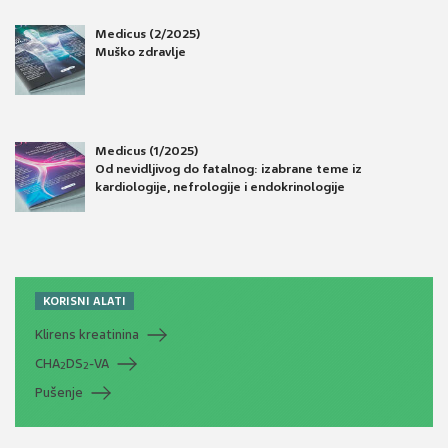
Medicus (2/2025)
Muško zdravlje
Medicus (1/2025)
Od nevidljivog do fatalnog: izabrane teme iz
kardiologije, nefrologije i endokrinologije
KORISNI ALATI
Klirens kreatinina
CHA
DS
-VA
2
2
Pušenje