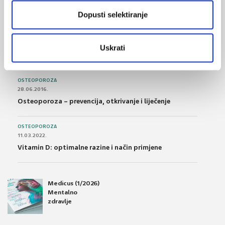
podnošljivost
Dopusti selektiranje
POREMEĆAJI PROBAVE
01.07.2017.
Uskrati
Što su probiotici i kako se proizvode?
OSTEOPOROZA
28.06.2016.
Osteoporoza – prevencija, otkrivanje i liječenje
OSTEOPOROZA
11.03.2022.
Vitamin D: optimalne razine i način primjene
Medicus (1/2026)
Mentalno
zdravlje