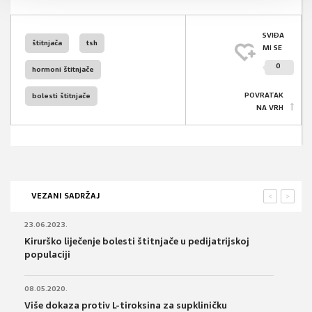
SVIĐA
štitnjača
tsh
MI SE
0
hormoni štitnjače
POVRATAK
bolesti štitnjače
NA VRH
VEZANI SADRŽAJ
<
>
23.06.2023.
Kirurško liječenje bolesti štitnjače u pedijatrijskoj
populaciji
08.05.2020.
Više dokaza protiv L-tiroksina za supkliničku