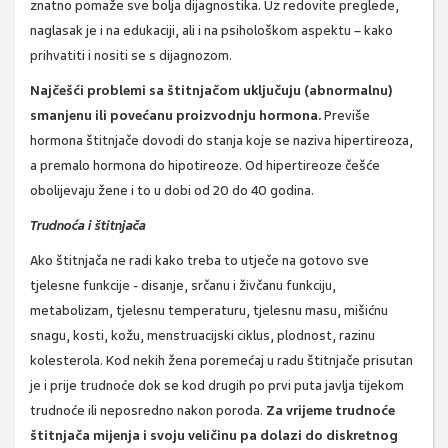
znatno pomaže sve bolja dijagnostika. Uz redovite preglede,
naglasak je i na edukaciji, ali i na psihološkom aspektu – kako
prihvatiti i nositi se s dijagnozom.
Najčešći problemi sa štitnjačom uključuju (abnormalnu)
smanjenu ili povećanu proizvodnju hormona.
Previše
hormona štitnjače dovodi do stanja koje se naziva hipertireoza,
a premalo hormona do hipotireoze. Od hipertireoze češće
obolijevaju žene i to u dobi od 20 do 40 godina.
Trudnoća i štitnjača
Ako štitnjača ne radi kako treba to utječe na gotovo sve
tjelesne funkcije - disanje, srčanu i živčanu funkciju,
metabolizam, tjelesnu temperaturu, tjelesnu masu, mišićnu
snagu, kosti, kožu, menstruacijski ciklus, plodnost, razinu
kolesterola. Kod nekih žena poremećaj u radu štitnjače prisutan
je i prije trudnoće dok se kod drugih po prvi puta javlja tijekom
trudnoće ili neposredno nakon poroda.
Za vrijeme trudnoće
štitnjača mijenja i svoju veličinu pa dolazi do diskretnog