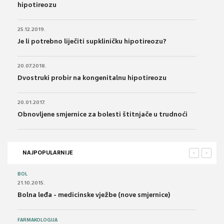
hipotireozu
25.12.2019.
Je li potrebno liječiti supkliničku hipotireozu?
20.07.2018.
Dvostruki probir na kongenitalnu hipotireozu
20.01.2017.
Obnovljene smjernice za bolesti štitnjače u trudnoći
NAJPOPULARNIJE
<
>
BOL
21.10.2015.
Bolna leđa - medicinske vježbe (nove smjernice)
FARMAKOLOGIJA