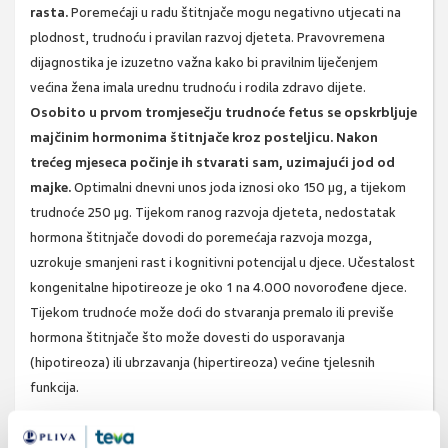
rasta.
Poremećaji u radu štitnjače mogu negativno utjecati na
plodnost, trudnoću i pravilan razvoj djeteta. Pravovremena
dijagnostika je izuzetno važna kako bi pravilnim liječenjem
većina žena imala urednu trudnoću i rodila zdravo dijete.
Osobito u prvom tromjesečju trudnoće fetus se opskrbljuje
majčinim hormonima štitnjače kroz posteljicu. Nakon
trećeg mjeseca počinje ih stvarati sam, uzimajući jod od
majke.
Optimalni dnevni unos joda iznosi oko 150 µg, a tijekom
trudnoće 250 µg. Tijekom ranog razvoja djeteta, nedostatak
hormona štitnjače dovodi do poremećaja razvoja mozga,
uzrokuje smanjeni rast i kognitivni potencijal u djece. Učestalost
kongenitalne hipotireoze je oko 1 na 4.000 novorođene djece.
Tijekom trudnoće može doći do stvaranja premalo ili previše
hormona štitnjače što može dovesti do usporavanja
(hipotireoza) ili ubrzavanja (hipertireoza) većine tjelesnih
funkcija.
Hipertireoza u trudnoći nastaje najčešće u sklopu
Basedowljeve bolesti (autoimuna bolest) i javlja se u jedne