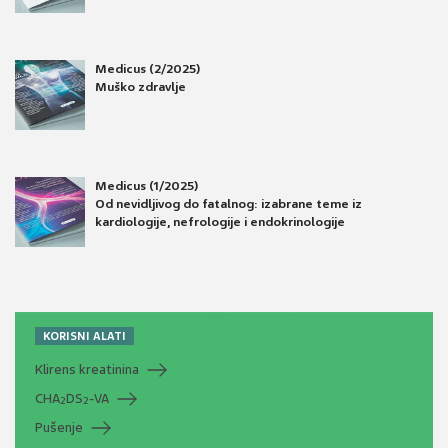
Medicus (2/2025)
Muško zdravlje
Medicus (1/2025)
Od nevidljivog do fatalnog: izabrane teme iz
kardiologije, nefrologije i endokrinologije
KORISNI ALATI
Klirens kreatinina
CHA
DS
-VA
2
2
Pušenje