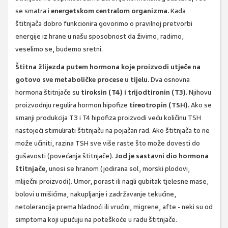
se smatra i
energetskom centralom organizma.
Kada
štitnjača dobro funkcionira govorimo o pravilnoj pretvorbi
energije iz hrane u našu sposobnost da živimo, radimo,
veselimo se, budemo sretni.
Štitna žlijezda putem hormona koje proizvodi utječe na
gotovo sve metaboličke procese u tijelu.
Dva osnovna
hormona štitnjače su
tiroksin (T4) i trijodtironin (T3).
Njihovu
proizvodnju regulira hormon hipofize
tireotropin (TSH).
Ako se
smanji produkcija T3 i T4 hipofiza proizvodi veću količinu TSH
nastojeći stimulirati štitnjaču na pojačan rad. Ako štitnjača to ne
može učiniti, razina TSH sve više raste što može dovesti do
gušavosti (povećanja štitnjače).
Jod je sastavni dio hormona
štitnjače,
unosi se hranom (jodirana sol, morski plodovi,
mliječni proizvodi). Umor, porast ili nagli gubitak tjelesne mase,
bolovi u mišićima, nakupljanje i zadržavanje tekućine,
netolerancija prema hladnoći ili vrućini, migrene, afte - neki su od
simptoma koji upućuju na poteškoće u radu štitnjače.