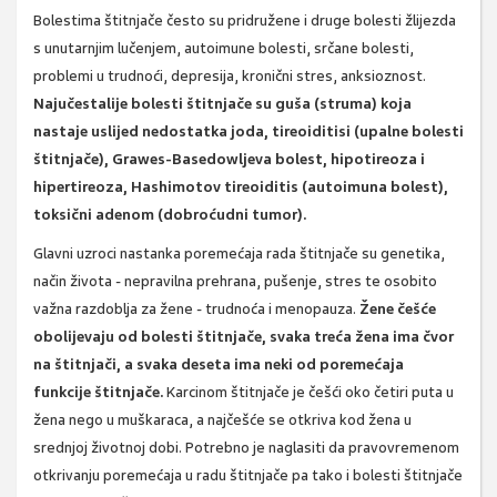
Bolestima štitnjače često su pridružene i druge bolesti žlijezda
s unutarnjim lučenjem, autoimune bolesti, srčane bolesti,
problemi u trudnoći, depresija, kronični stres, anksioznost.
Najučestalije bolesti štitnjače su guša (struma) koja
nastaje uslijed nedostatka joda, tireoiditisi (upalne bolesti
štitnjače), Grawes-Basedowljeva bolest, hipotireoza i
hipertireoza, Hashimotov tireoiditis (autoimuna bolest),
toksični adenom (dobroćudni tumor).
Glavni uzroci nastanka poremećaja rada štitnjače su genetika,
način života - nepravilna prehrana, pušenje, stres te osobito
važna razdoblja za žene - trudnoća i menopauza.
Žene češće
obolijevaju od bolesti štitnjače, svaka treća žena ima čvor
na štitnjači, a svaka deseta ima neki od poremećaja
funkcije štitnjače.
Karcinom štitnjače je češći oko četiri puta u
žena nego u muškaraca, a najčešće se otkriva kod žena u
srednjoj životnoj dobi. Potrebno je naglasiti da pravovremenom
otkrivanju poremećaja u radu štitnjače pa tako i bolesti štitnjače