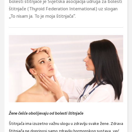
bolesti štitnjače je Svjetska asocijacija udruga za bolesti
štitnjače (Thyroid Federation International) uz slogan
„To nisam ja. To je moja štitnjača“.
Žene češće obolijevaju od bolesti štitnjače
Štitnjača ima izuzetno važnu ulogu u zdravlju svake žene. Zdrava
štitnjača ne doprinosi samo zdravlju hormonskog sustava, već