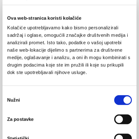
na 500 trudnoća.
Simptomi su dosta nespecifični - umor,
ubrzani rad srca, nepodnošenje topline, emotivna nestabilnost.
Ova web-stranica koristi kolačiće
Navedeni simptomi se često javljaju i kod zdravih trudnica, ali na
Kolačiće upotrebljavamo kako bismo personalizirali
dijagnozu hipertireoze tijekom trudnoće upućuju neočekivani
sadržaj i oglase, omogućili značajke društvenih medija i
gubitak na težini ili neprimjereno dobivanje kilograma, fini
analizirali promet. Isto tako, podatke o vašoj upotrebi
tremor, uporna mučnina i povraćanje. Blažu hipertireozu je
naše web-lokacije dijelimo s partnerima za društvene
dovoljno pratiti dok je teži oblik hipertireoze potrebno liječiti.
medije, oglašavanje i analizu, a oni ih mogu kombinirati s
Ako se ne kontrolira, hipertireoza u trudnoći može
drugim podacima koje ste im pružili ili koje su prikupili
uzrokovati srčano zatajenje, preeklampsiju, pobačaj,
dok ste upotrebljavali njihove usluge.
prerani porođaj i nisku porođajnu masu djeteta.
Iscrpljenost i slabije raspoloženje ponekad nastupaju nakon
Odabir
porođaja, simptomi su slični „baby-bluesu“. Ako umor i tjeskoba
Nužni
pristanka
ne prestaju nakon nekoliko mjeseci ili se kod žena razvije prava
postporođajna depresija potrebno je svakako odrediti i
Za postavke
hormone štitnjače, jer je moguće da se previdi dijagnoza
postpartalnog tireoiditisa.
Dokazano je da u 8% rodilja
nastupa stanje prolazne hipertireoze između prvog i osmog
Statistički