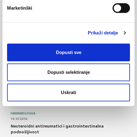
Marketinški
05.01.2023.
I dalje raste broj slučajeva gripe
Prikaži detalje
18.09.2022.
Što možemo očekivati od respiratornih infekcija
tijekom iduće zime?
Dopusti sve
Dopusti selektiranje
NAJPOPULARNIJE
<
>
BOL
21.10.2015.
Uskrati
Bolna leđa - medicinske vježbe (nove smjernice)
FARMAKOLOGIJA
14.07.2016.
Nesteroidni antireumatici i gastrointestinalna
podnošljivost