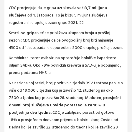
CDC procjenjuje da je gripa uzrokovala već
8,7 milijuna
slučajeva
od 1. listopada. To je blizu 9 milijuna slučajeva
registriranih u cijeloj sezoni gripe 2021.-22.
Smrti od gripe
već se približava ukupnom broju u prošloj
sezoni: CDC procjenjuje da će ovogodišnji broj biti najmanje
4500 od 1. listopada, u usporedbi s 5000 u cijeloj prošloj sezoni.
Kombinirani teret ovih virusa opterećuje bolničke kapacitete
diljem SAD-a. Oko 79% bolničkih kreveta u SAD-u je popunjeno,
prema podacima HHS-a.
Na nacionalnoj razini, broj pozitivnih tjednih RSV testova pao je s
više od 19.000 u tjednu koji je završio 12. studenog na oko
7.500 u tjednu koji je završio 26. studenog. Međutim,
prosječni
dnevni broj slučajeva Covida porastao je za 16% u
posljednja dva tjedna.
CDC je zabilježio porast od gotovo
18% u prosječnom dnevnom prijemu u bolnicu zbog Covida od
tjedna koji je završio 22. studenog do tjedna koji je završio 29.