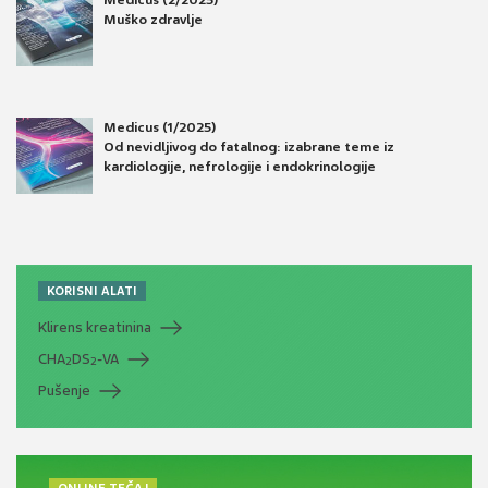
Medicus (2/2025)
Muško zdravlje
Medicus (1/2025)
Od nevidljivog do fatalnog: izabrane teme iz
kardiologije, nefrologije i endokrinologije
KORISNI ALATI
Klirens kreatinina
CHA
DS
-VA
2
2
Pušenje