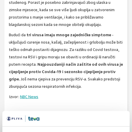
studenog. Porast je posebno zabrinjavajući zbog ulaska u
zimske mjesece, kada se sve više ljudi okuplja u zatvorenim
prostorima s manje ventilacije, i kako se približavamo
blagdanskoj sezoni kada se mnoge obitelji okupljaju.
Budući da
tri virusa imaju mnoge zajedničke simptome
-
uključujući curenje nosa, kašalj, začepljenost i grlobolju može biti
teško odmah postaviti dijagnozu. Za razliku od Covid testova,
testovi na RSV i gripu moraju se obaviti u ordinaciji ili naručiti
putem recepta.
Najpouzdaniji način zaštite od ovih virusa je
cijepljenje protiv Covida-19 i sezonsko cijepljenje protiv
gripe.
Još nema cjepiva za prevenciju RSV-a. Svakako predstoji
zbunjujuća sezona respiratornih infekcija.
Izvor:
NBC News
SVIĐA
MI SE