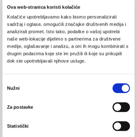
1
gripa
covid-19
rsv
Ova web-stranica koristi kolačiće
POVRATAK
Kolačiće upotrebljavamo kako bismo personalizirali
NA VRH
sadržaj i oglase, omogućili značajke društvenih medija i
analizirali promet. Isto tako, podatke o vašoj upotrebi
naše web-lokacije dijelimo s partnerima za društvene
medije, oglašavanje i analizu, a oni ih mogu kombinirati s
drugim podacima koje ste im pružili ili koje su prikupili
VEZANI SADRŽAJ
<
>
dok ste upotrebljavali njihove usluge.
15.03.2024.
CDC ažurirao smjernice za izolaciju za respiratorne
Odabir
viruse
Nužni
pristanka
25.02.2023.
Za postavke
Osobitosti liječenja covid-19 za vrijeme epidemije
gripe
Statistički
14.02.2023.
FDA želi godišnje cjepivo protiv COVID-19