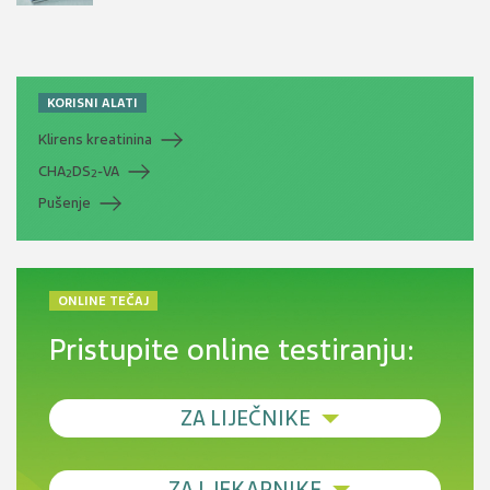
KORISNI ALATI
Klirens kreatinina
CHA
DS
-VA
2
2
Pušenje
ONLINE TEČAJ
Pristupite online testiranju:
ZA LIJEČNIKE
Debljina - od prevencije do personalizirane
ZA LJEKARNIKE