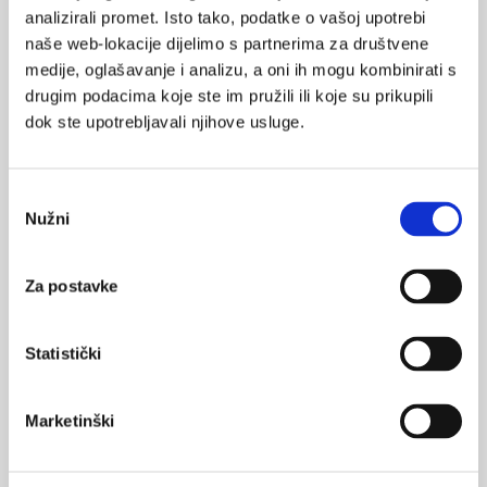
Kontraindikacije
analizirali promet. Isto tako, podatke o vašoj upotrebi
naše web-lokacije dijelimo s partnerima za društvene
TMS se
ne smije
provoditi u osoba koje imaju
magnetski
medije, oglašavanje i analizu, a oni ih mogu kombinirati s
osjetljiv metal u/na glavi ili unutar 30 cm od terapijske
drugim podacima koje ste im pružili ili koje su prikupili
zavojnice
, a koji se ne može ukloniti. Tijekom postupka može
dok ste upotrebljavali njihove usluge.
doći do zagrijavanja i pomicanja metalnih dijelova te oštećenja
tkiva i organa.
Odabir
To uključuje sljedeće:
Nužni
pristanka
Medicinski materijali: aneurizmatske kvačice (clip) i
odvojive zavojnice (coil), karotidne i cerebralne
Za postavke
potpornice (stent), elektronski uređaji (neurostimulatori,
elektrostimulatori srca, umjetne pužnice), elektrode za
praćenje aktivnosti mozga, feromagnetski implantati u
Statistički
uhu ili oku, pomični magnetski osjetljivi zubni
nadomjesci/implantati, mobilni protetski radovi
Marketinški
uključujući i zubne proteze.
Ostali metali u/na glavi ili unutar 30 cm od terapijske
zavojnice: metak, šrapnel, krhotine eksplozivnih naprava,