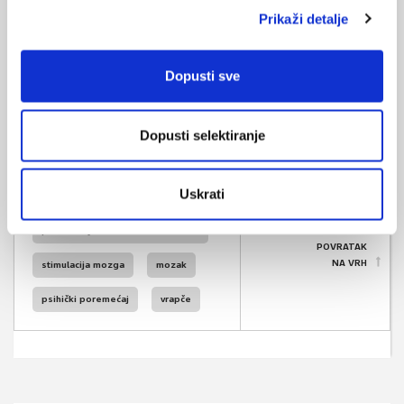
Prikaži detalje
tetovaže s tintom koja sadrži metal.
Izvor:
Klinika za psihijatriju Vrapče
Dopusti sve
transkranijalna magnetska
Dopusti selektiranje
stimulacija
SVIĐA
depresija
MI SE
Uskrati
0
opsesivno-kompulzivni
poremećaj
POVRATAK
NA VRH
stimulacija mozga
mozak
psihički poremećaj
vrapče