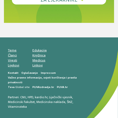
terapije
Novi pogled na migrenu: komorbiditeti, spolne
razlike i nove terapije
Antikoagulansi u ljekarničkoj praksi –
komunikacija, adherencija i sigurnost
Muško urološko zdravlje: od funkcionalnih
smetnji do rane onkološke dijagnostike
Mentalno zdravlje muškaraca: skriveni rizici i
kliničke posljedice
Životni stil i kardiovaskularno zdravlje
muškaraca
Teme
Edukacija
Članci
Knjižnica
Vijesti
Medicus
Lijekovi
Linkovi
Kontakt
Oglašavanje
Impressum
Važne pravne informacije, uvjeti korištenja i pravila
privatnosti
Teva
Global site
PLIVAzdravlje.hr
PLIVA.hr
Partneri:
CMJ
,
HPD
,
kardio.hr
,
Liječnički vjesnik
,
Medicinski fakultet
,
Medicinska naklada
,
ŠNZ
,
Vitaminoteka