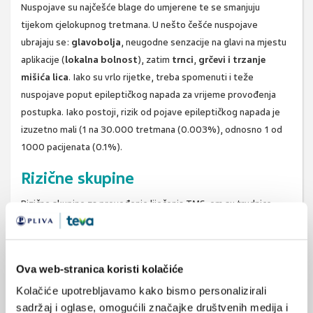
Nuspojave su najčešće blage do umjerene te se smanjuju
tijekom cjelokupnog tretmana. U nešto češće nuspojave
ubrajaju se:
glavobolja
, neugodne senzacije na glavi na mjestu
aplikacije (
lokalna bolnost
), zatim
trnci
,
grčevi i trzanje
mišića lica
. Iako su vrlo rijetke, treba spomenuti i teže
nuspojave poput epileptičkog napada za vrijeme provođenja
postupka. Iako postoji, rizik od pojave epileptičkog napada je
izuzetno mali (1 na 30.000 tretmana (0.003%), odnosno 1 od
1000 pacijenata (0.1%).
Rizične skupine
Rizične skupine za provođenje liječenja TMS-om su trudnice,
maloljetne osobe, osobe starije životne dobi (preko 65), osobe
s neurološkim bolestima i osobe koje imaju ugrađene
elektroničke naprave. Kod osoba koje pripadaju rizičnim
Ova web-stranica koristi kolačiće
skupinama potrebno je s liječnikom razmotriti odnos rizika i
Kolačiće upotrebljavamo kako bismo personalizirali
potencijalne koristi liječenja.
sadržaj i oglase, omogućili značajke društvenih medija i