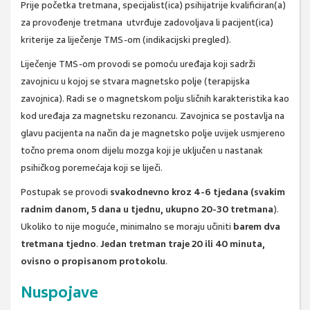
Prije početka tretmana, specijalist(ica) psihijatrije kvalificiran(a)
za provođenje tretmana utvrđuje zadovoljava li pacijent(ica)
kriterije za liječenje TMS-om (indikacijski pregled).
Liječenje TMS-om provodi se pomoću uređaja koji sadrži
zavojnicu u kojoj se stvara magnetsko polje (terapijska
zavojnica). Radi se o magnetskom polju sličnih karakteristika kao
kod uređaja za magnetsku rezonancu. Zavojnica se postavlja na
glavu pacijenta na način da je magnetsko polje uvijek usmjereno
točno prema onom dijelu mozga koji je uključen u nastanak
psihičkog poremećaja koji se liječi.
Postupak se provodi
svakodnevno kroz 4-6 tjedana (svakim
radnim danom, 5 dana u tjednu, ukupno 20-30 tretmana
).
Ukoliko to nije moguće, minimalno se moraju učiniti
barem dva
tretmana tjedno
.
Jedan tretman traje 20 ili 40 minuta,
ovisno o propisanom protokolu
.
Nuspojave