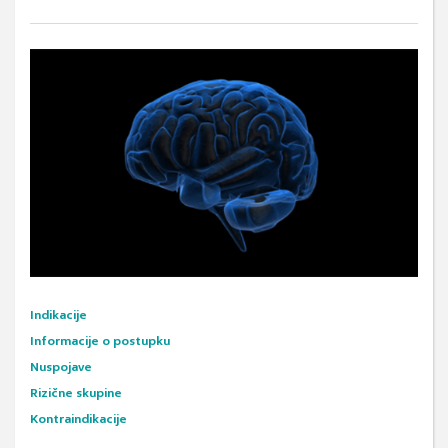
Indikacije
Informacije o postupku
Nuspojave
Rizične skupine
Kontraindikacije