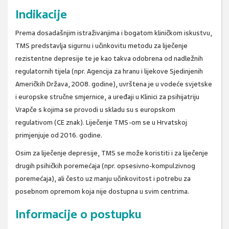
Indikacije
Prema dosadašnjim istraživanjima i bogatom kliničkom iskustvu,
TMS predstavlja sigurnu i učinkovitu metodu za liječenje
rezistentne depresije te je kao takva odobrena od nadležnih
regulatornih tijela (npr. Agencija za hranu i lijekove Sjedinjenih
Američkih Država, 2008. godine), uvrštena je u vodeće svjetske
i europske stručne smjernice, a uređaji u Klinici za psihijatriju
Vrapče s kojima se provodi u skladu su s europskom
regulativom (CE znak). Liječenje TMS-om se u Hrvatskoj
primjenjuje od 2016. godine.
Osim za liječenje depresije, TMS se može koristiti i za liječenje
drugih psihičkih poremećaja (npr. opsesivno-kompulzivnog
poremećaja), ali često uz manju učinkovitost i potrebu za
posebnom opremom koja nije dostupna u svim centrima.
Informacije o postupku