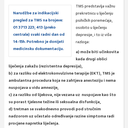
TMS predstavlja važnu
Narudžbe za indikacijski
prekretnicu u liječenju
pregled za TMS na brojeve:
psihičkih poremećaja,
01 3713 223; 413 (preko
osobito u liječenju
centrale) svaki radni dan od
depresije, i to iz više
14-15h. Potrebno je donijeti
razloga:
medicinsku dokumentaciju.
a) može biti učinkovita
kada drugi oblici
liječenja zakažu (rezistentna depresija),
b) za razliku od elektrokonvulzivne terapije (EKT), TMS je
ambulantna procedura koja ne zahtjeva anesteziju i nema
nuspojava u vidu amnezije,
c) za razliku od lijekova, nije vezana uz nuspojave kao što
su porast tjelesne težine ili seksualna disfunkcija,
d) tretman se svakodnevno provodi pod stručnim
nadzorom uz učestalo određivanje razine simptoma radi
procjene napretka liječenja.