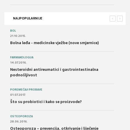
NAJPOPULARNIJE
<
>
BOL
21.10.2015.
Bolna leđa - medicinske vježbe (nove smjernice)
FARMAKOLOGIJA
14.07.2016.
Nesteroidni antireumatici i gastrointestinalna
podnošljivost
POREMEĆAJI PROBAVE
01.07.2017.
Što su probiotici i kako se proizvode?
OSTEOPOROZA
28.06.2016.
Osteoporoza – prevencija, otkrivanje i liječenje