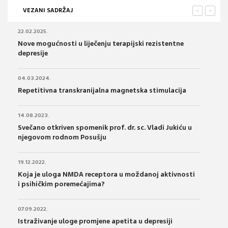
VEZANI SADRŽAJ
<
>
22.02.2025.
Nove mogućnosti u liječenju terapijski rezistentne
depresije
04.03.2024.
Repetitivna transkranijalna magnetska stimulacija
14.08.2023.
Svečano otkriven spomenik prof. dr. sc. Vladi Jukiću u
njegovom rodnom Posušju
19.12.2022.
Koja je uloga NMDA receptora u moždanoj aktivnosti
i psihičkim poremećajima?
07.09.2022.
Istraživanje uloge promjene apetita u depresiji