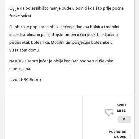
Cilj je da bolesnik što manje bude u bolnici i da što prije počne
funkcionirati.
Osobito je popularan oblik liječenja dnevna bolnica i mobilni
interdisciplinarni psihijatrijski timovi u čiju je skrb uključeno
pedesetak bolesnika. Mobilni tim posjećuje bolesnike u
vlastitom domu.
Na KBC-u Rebro jučer je obilježen Dan osoba s duševnim
smetnjama.
Izvor: KBC Rebro
SVIĐA
MI SE
0
POVRATAK
NA VRH