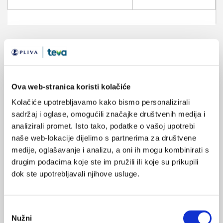
VEZANI SADRŽAJ
27.10.2025.
Ova web-stranica koristi kolačiće
Učinak umjetnog svjetla na mentalno zdravlje
Kolačiće upotrebljavamo kako bismo personalizirali
sadržaj i oglase, omogućili značajke društvenih medija i
28.10.2024.
analizirali promet. Isto tako, podatke o vašoj upotrebi
Stimulacija mozga kod kuće pomaže u liječenju
depresije
naše web-lokacije dijelimo s partnerima za društvene
medije, oglašavanje i analizu, a oni ih mogu kombinirati s
drugim podacima koje ste im pružili ili koje su prikupili
24.07.2022.
dok ste upotrebljavali njihove usluge.
Transkranijalna magnetska stimulacija u Klinici za
psihijatriju Vrapče
Odabir
06.06.2022.
Nužni
Održana 5. europska konferencija o stimulaciji
pristanka