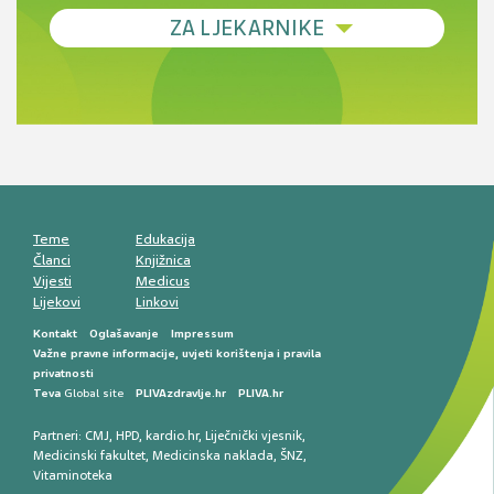
Debljina - od prevencije do personalizirane
ZA LJEKARNIKE
terapije
Novi pogled na migrenu: komorbiditeti, spolne
razlike i nove terapije
Antikoagulansi u ljekarničkoj praksi –
komunikacija, adherencija i sigurnost
Muško urološko zdravlje: od funkcionalnih
smetnji do rane onkološke dijagnostike
Mentalno zdravlje muškaraca: skriveni rizici i
kliničke posljedice
Životni stil i kardiovaskularno zdravlje
muškaraca
Teme
Edukacija
Članci
Knjižnica
Vijesti
Medicus
Lijekovi
Linkovi
Kontakt
Oglašavanje
Impressum
Važne pravne informacije, uvjeti korištenja i pravila
privatnosti
Teva
Global site
PLIVAzdravlje.hr
PLIVA.hr
Partneri:
CMJ
,
HPD
,
kardio.hr
,
Liječnički vjesnik
,
Medicinski fakultet
,
Medicinska naklada
,
ŠNZ
,
Vitaminoteka