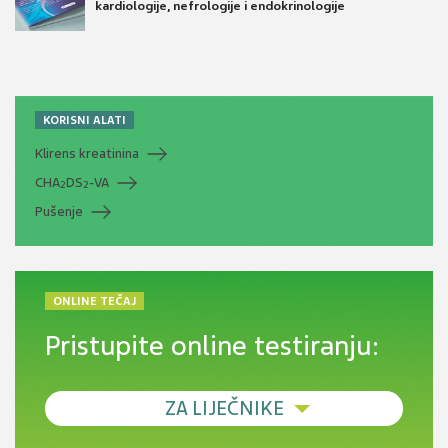
kardiologije, nefrologije i endokrinologije
KORISNI ALATI
Klirens kreatinina
CHA
DS
-VA
2
2
Pušenje
ONLINE TEČAJ
Pristupite online testiranju:
ZA LIJEČNIKE