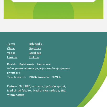
Novi pogled na migrenu: komorbiditeti, spolne
razlike i nove terapije
Antikoagulansi u ljekarničkoj praksi –
komunikacija, adherencija i sigurnost
Muško urološko zdravlje: od funkcionalnih
smetnji do rane onkološke dijagnostike
Mentalno zdravlje muškaraca: skriveni rizici i
kliničke posljedice
Životni stil i kardiovaskularno zdravlje
muškaraca
Teme
Edukacija
Članci
Knjižnica
Vijesti
Medicus
Lijekovi
Linkovi
Kontakt
Oglašavanje
Impressum
Važne pravne informacije, uvjeti korištenja i pravila
privatnosti
Teva
Global site
PLIVAzdravlje.hr
PLIVA.hr
Partneri:
CMJ
,
HPD
,
kardio.hr
,
Liječnički vjesnik
,
Medicinski fakultet
,
Medicinska naklada
,
ŠNZ
,
Vitaminoteka