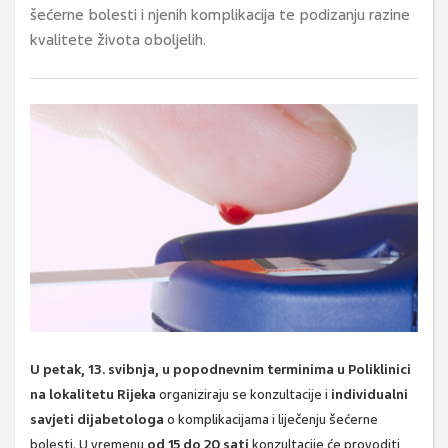
šećerne bolesti i njenih komplikacija te podizanju razine
kvalitete života oboljelih.
U petak,
13. svibnja, u popodnevnim terminima
u Poliklinici
na lokalitetu Rijeka
organiziraju se konzultacije i
individualni
savjeti dijabetologa
o komplikacijama i liječenju šećerne
bolesti. U vremenu
od 15 do 20 sati
konzultacije će provoditi