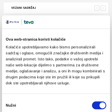
VEZANI SADRŽAJ
<
>
16.11.2022.
Sveučilišna klinika "Vuk Vrhovac" - Centar izvrsnosti
08.08.2022.
Ova web-stranica koristi kolačiće
Kardiovaskularna sigurnost DPP-4 inhibitora
Kolačiće upotrebljavamo kako bismo personalizirali
sadržaj i oglase, omogućili značajke društvenih medija i
13.05.2022.
analizirali promet. Isto tako, podatke o vašoj upotrebi
Uloga i mjesto DPP-4 inhibitora u suvremenom
naše web-lokacije dijelimo s partnerima za društvene
liječenju šećerne bolesti tipa 2
medije, oglašavanje i analizu, a oni ih mogu kombinirati s
drugim podacima koje ste im pružili ili koje su prikupili
09.06.2021.
dok ste upotrebljavali njihove usluge.
Dijabetičke udruge protiv odluke HZZO-a o
smanjenju broja trakica za šećer
Odabir
20.04.2021.
Nužni
pristanka
Povezanost arterijske hipertenzije i šećerne bolesti