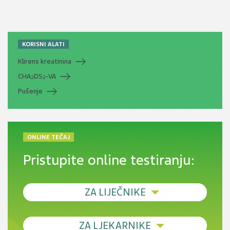
KORISNI ALATI
Klirens kreatinina
CHA
DS
-VA
2
2
Pušenje
ONLINE TEČAJ
Pristupite online testiranju:
ZA LIJEČNIKE
Debljina - od prevencije do personalizirane
ZA LJEKARNIKE
terapije