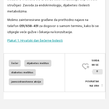
stručnjaci Zavoda za endokrinologiju, dijabetes i bolesti
metabolizma.
Molimo zainteresirane građane da prethodno najave na
telefon
051/658-451
za dogovor o samom terminu, kako bi se
izbjegle veće gužve i čekanja na konzultacije.
Plakat 1. Hrvatski dan šećerne bolesti
SVIĐA
šećer
dijabetes melitus
MI SE
0
diabetes mellitus
POVRATAK
javnozdravstvene akcije
NA VRH