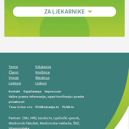
Debljina - od prevencije do personalizirane
ZA LJEKARNIKE
terapije
Novi pogled na migrenu: komorbiditeti, spolne
razlike i nove terapije
Antikoagulansi u ljekarničkoj praksi –
komunikacija, adherencija i sigurnost
Muško urološko zdravlje: od funkcionalnih
smetnji do rane onkološke dijagnostike
Mentalno zdravlje muškaraca: skriveni rizici i
kliničke posljedice
Životni stil i kardiovaskularno zdravlje
muškaraca
Teme
Edukacija
Članci
Knjižnica
Vijesti
Medicus
Lijekovi
Linkovi
Kontakt
Oglašavanje
Impressum
Važne pravne informacije, uvjeti korištenja i pravila
privatnosti
Teva
Global site
PLIVAzdravlje.hr
PLIVA.hr
Partneri:
CMJ
,
HPD
,
kardio.hr
,
Liječnički vjesnik
,
Medicinski fakultet
,
Medicinska naklada
,
ŠNZ
,
Vitaminoteka