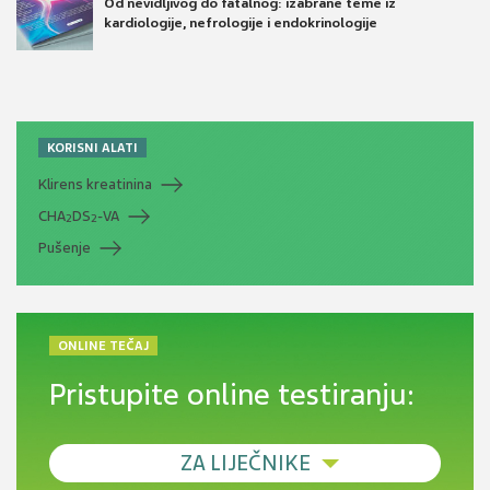
Od nevidljivog do fatalnog: izabrane teme iz
kardiologije, nefrologije i endokrinologije
KORISNI ALATI
Klirens kreatinina
CHA
DS
-VA
2
2
Pušenje
ONLINE TEČAJ
Pristupite online testiranju:
ZA LIJEČNIKE