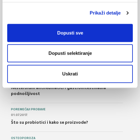
Memorijske T-stanice nakon prehlade mogu pružiti
zaštitu i od COVID-19
Prikaži detalje
Dopusti sve
NAJPOPULARNIJE
<
>
BOL
21.10.2015.
Dopusti selektiranje
Bolna leđa - medicinske vježbe (nove smjernice)
Uskrati
FARMAKOLOGIJA
14.07.2016.
Nesteroidni antireumatici i gastrointestinalna
podnošljivost
POREMEĆAJI PROBAVE
01.07.2017.
Što su probiotici i kako se proizvode?
OSTEOPOROZA