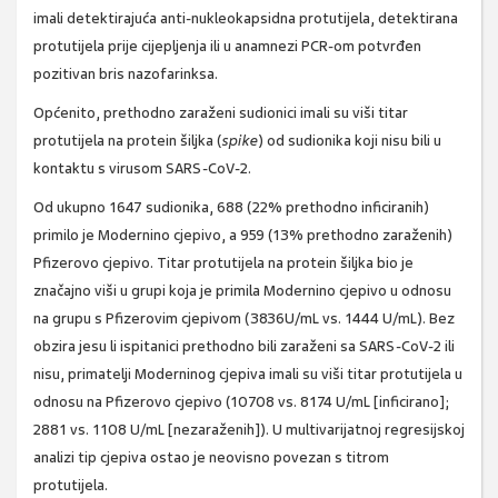
imali detektirajuća anti-nukleokapsidna protutijela, detektirana
protutijela prije cijepljenja ili u anamnezi PCR-om potvrđen
pozitivan bris nazofarinksa.
Općenito, prethodno zaraženi sudionici imali su viši titar
protutijela na protein šiljka (
spike
) od sudionika koji nisu bili u
kontaktu s virusom SARS-CoV-2.
Od ukupno 1647 sudionika, 688 (22% prethodno inficiranih)
primilo je Modernino cjepivo, a 959 (13% prethodno zaraženih)
Pfizerovo cjepivo. Titar protutijela na protein šiljka bio je
značajno viši u grupi koja je primila Modernino cjepivo u odnosu
na grupu s Pfizerovim cjepivom (3836U/mL vs. 1444 U/mL). Bez
obzira jesu li ispitanici prethodno bili zaraženi sa SARS-CoV-2 ili
nisu, primatelji Moderninog cjepiva imali su viši titar protutijela u
odnosu na Pfizerovo cjepivo (10708 vs. 8174 U/mL [inficirano];
2881 vs. 1108 U/mL [nezaraženih]). U multivarijatnoj regresijskoj
analizi tip cjepiva ostao je neovisno povezan s titrom
protutijela.