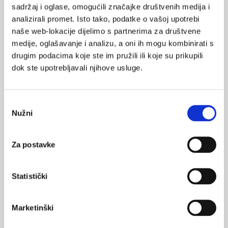
sadržaj i oglase, omogućili značajke društvenih medija i
VEZANI SADRŽAJ
<
>
analizirali promet. Isto tako, podatke o vašoj upotrebi
naše web-lokacije dijelimo s partnerima za društvene
29.09.2023.
medije, oglašavanje i analizu, a oni ih mogu kombinirati s
Ljudi s dugim COVID-19 imaju specifične biomarkere u
krvi
drugim podacima koje ste im pružili ili koje su prikupili
dok ste upotrebljavali njihove usluge.
10.05.2022.
Koja je uloga stanične imunosti u obrani od
koronavirusa?
Odabir
Nužni
pristanka
06.03.2022.
COVID-19: učinkovitost cjepiva protiv omikron
Za postavke
varijante B.1.1.529
28.01.2022.
Statistički
EMA: uvjetno odobrenje za peroralni lijek PF-
07321332/ritonavir za COVID-19
Marketinški
15.01.2022.