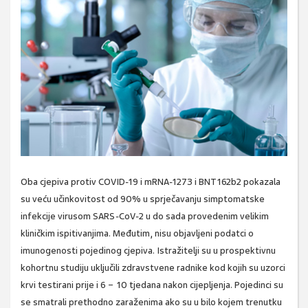
Oba cjepiva protiv COVID-19 i mRNA-1273 i BNT162b2 pokazala
su veću učinkovitost od 90% u sprječavanju simptomatske
infekcije virusom SARS-CoV-2 u do sada provedenim velikim
kliničkim ispitivanjima. Međutim, nisu objavljeni podatci o
imunogenosti pojedinog cjepiva. Istražitelji su u prospektivnu
kohortnu studiju uključili zdravstvene radnike kod kojih su uzorci
krvi testirani prije i 6 − 10 tjedana nakon cijepljenja. Pojedinci su
se smatrali prethodno zaraženima ako su u bilo kojem trenutku