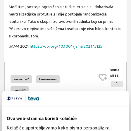
Međutim, postoje ograničenja studije jer se nisu dokazivala
neutralizacijska protutijela i nije postojala randomizacija
ispitanika. Tako u skupini zdravstvenih radnika koji su primili
Pfizerovo cjepivo ima više žena i osoba koje nisu bile u kontaktu
s koronavirusom.
JAMA
2021
https://doi.org/10.1001/jama.2021.15125
SVIĐA
MI SE
sars-cov-2
koronavirus
1
covid-19
POVRATAK
NA VRH
Ova web-stranica koristi kolačiće
Kolačiće upotrebljavamo kako bismo personalizirali