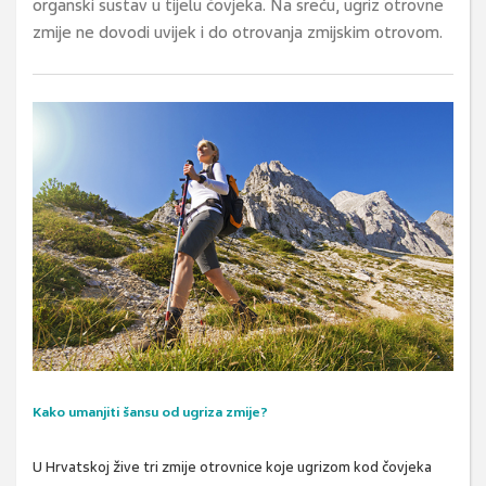
organski sustav u tijelu čovjeka. Na sreću, ugriz otrovne
zmije ne dovodi uvijek i do otrovanja zmijskim otrovom.
Kako umanjiti šansu od ugriza zmije?
U Hrvatskoj žive tri zmije otrovnice koje ugrizom kod čovjeka