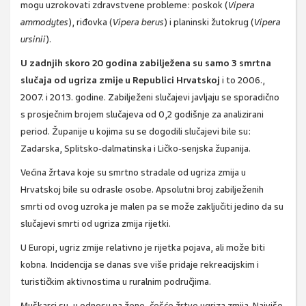
mogu uzrokovati zdravstvene probleme: poskok (
Vipera
ammodytes
), riđovka (
Vipera berus
) i planinski žutokrug (
Vipera
ursinii
).
U zadnjih skoro 20 godina zabilježena su samo 3 smrtna
slučaja od ugriza zmije u Republici Hrvatskoj
i to 2006.,
2007. i 2013. godine. Zabilježeni slučajevi javljaju se sporadično
s prosječnim brojem slučajeva od 0,2 godišnje za analizirani
period. Županije u kojima su se dogodili slučajevi bile su:
Zadarska, Splitsko-dalmatinska i Ličko-senjska županija.
Većina žrtava koje su smrtno stradale od ugriza zmija u
Hrvatskoj bile su odrasle osobe. Apsolutni broj zabilježenih
smrti od ovog uzroka je malen pa se može zaključiti jedino da su
slučajevi smrti od ugriza zmija rijetki.
U Europi, ugriz zmije relativno je rijetka pojava, ali može biti
kobna. Incidencija se danas sve više pridaje rekreacijskim i
turističkim aktivnostima u ruralnim područjima.
Muškarci su, u odnosu na žene, češće žrtve ugriza zmija. Najviše