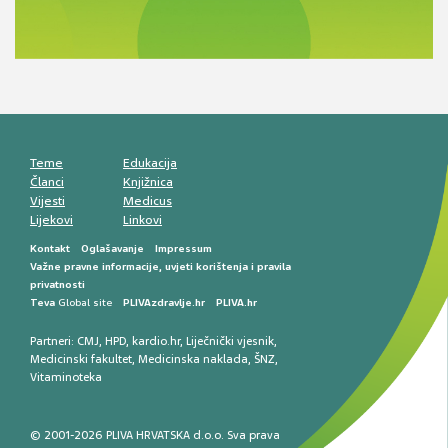
razlike i nove terapije
Antikoagulansi u ljekarničkoj praksi –
komunikacija, adherencija i sigurnost
Muško urološko zdravlje: od funkcionalnih
smetnji do rane onkološke dijagnostike
Mentalno zdravlje muškaraca: skriveni rizici i
kliničke posljedice
Životni stil i kardiovaskularno zdravlje
muškaraca
Teme
Edukacija
Članci
Knjižnica
Vijesti
Medicus
Lijekovi
Linkovi
Kontakt
Oglašavanje
Impressum
Važne pravne informacije, uvjeti korištenja i pravila
privatnosti
Teva
Global site
PLIVAzdravlje.hr
PLIVA.hr
Partneri:
CMJ
,
HPD
,
kardio.hr
,
Liječnički vjesnik
,
Medicinski fakultet
,
Medicinska naklada
,
ŠNZ
,
Vitaminoteka
© 2001-2026 PLIVA HRVATSKA d.o.o. Sva prava