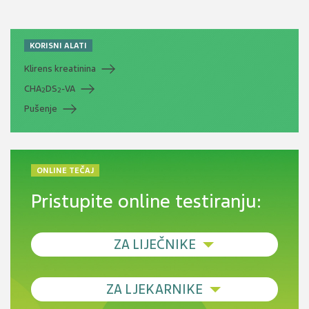
KORISNI ALATI
Klirens kreatinina
CHA
DS
-VA
2
2
Pušenje
ONLINE TEČAJ
Pristupite online testiranju:
ZA LIJEČNIKE
Debljina - od prevencije do personalizirane
ZA LJEKARNIKE
terapije
Novi pogled na migrenu: komorbiditeti, spolne