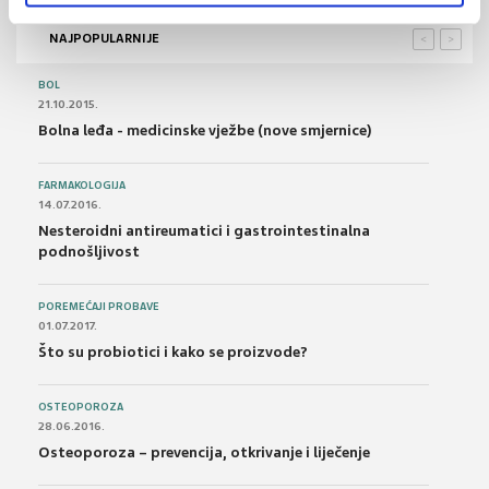
NAJPOPULARNIJE
<
>
BOL
21.10.2015.
Bolna leđa - medicinske vježbe (nove smjernice)
FARMAKOLOGIJA
14.07.2016.
Nesteroidni antireumatici i gastrointestinalna
podnošljivost
POREMEĆAJI PROBAVE
01.07.2017.
Što su probiotici i kako se proizvode?
OSTEOPOROZA
28.06.2016.
Osteoporoza – prevencija, otkrivanje i liječenje