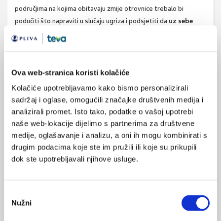
područjima na kojima obitavaju zmije otrovnice trebalo bi
podučiti što napraviti u slučaju ugriza i podsjetiti da
uz sebe
uvijek imaju neko sredstvo komunikacije
kako bi ih se moglo
locirati, osobito ako su sami u polju ili u prirodi.
Izvor:
Hrvatski zavod za javno zdravstvo, www.hzjz.hr
Ova web-stranica koristi kolačiće
Kolačiće upotrebljavamo kako bismo personalizirali
sadržaj i oglase, omogućili značajke društvenih medija i
SVIĐA
analizirali promet. Isto tako, podatke o vašoj upotrebi
MI SE
zmije
ugrizi
naše web-lokacije dijelimo s partnerima za društvene
1
medije, oglašavanje i analizu, a oni ih mogu kombinirati s
otrovanje
priroda
POVRATAK
drugim podacima koje ste im pružili ili koje su prikupili
NA VRH
dok ste upotrebljavali njihove usluge.
Odabir
Nužni
pristanka
VEZANI SADRŽAJ
<
>