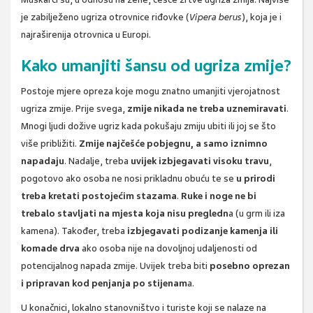
je zabilježeno ugriza otrovnice riđovke (
Vipera berus
), koja je i
najraširenija otrovnica u Europi.
Kako umanjiti šansu od ugriza zmije?
Postoje mjere opreza koje mogu znatno umanjiti vjerojatnost
ugriza zmije. Prije svega,
zmije nikada ne treba uznemiravati
.
Mnogi ljudi dožive ugriz kada pokušaju zmiju ubiti ili joj se što
više približiti.
Zmije najčešće pobjegnu, a samo iznimno
napadaju
. Nadalje, treba
uvijek izbjegavati visoku travu
,
pogotovo ako osoba ne nosi prikladnu obuću te se
u prirodi
treba kretati postojećim stazama
.
Ruke i noge ne bi
trebalo stavljati na mjesta koja nisu pregledn
a (u grm ili iza
kamena). Također, treba
izbjegavati podizanje kamenja ili
komade drva
ako osoba nije na dovoljnoj udaljenosti od
potencijalnog napada zmije. Uvijek treba biti
posebno oprezan
i pripravan kod penjanja po stijenam
a.
U konačnici, lokalno stanovništvo i turiste koji se nalaze na