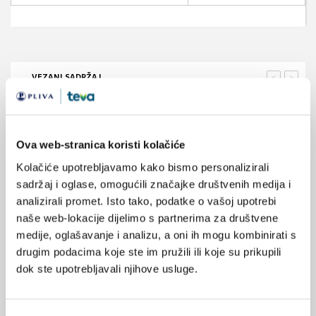
VEZANI SADRŽAJ
<
>
23.06.2025.
AHA preispituje utjecaj umjerene konzumacije
alkohola na zdravlje srca
Ova web-stranica koristi kolačiće
Kolačiće upotrebljavamo kako bismo personalizirali
12.03.2023.
sadržaj i oglase, omogućili značajke društvenih medija i
Predstavlja li konzumacija eritritola rizik za zdravlje?
analizirali promet. Isto tako, podatke o vašoj upotrebi
naše web-lokacije dijelimo s partnerima za društvene
26.12.2022.
medije, oglašavanje i analizu, a oni ih mogu kombinirati s
Alkohol i benzodijazepini – česta i ubojita
drugim podacima koje ste im pružili ili koje su prikupili
kombinacija
dok ste upotrebljavali njihove usluge.
15.12.2022.
Razumijevanje rizika od demencije i pijenja alkohola