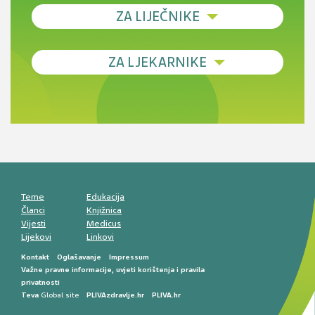
ZA LIJEČNIKE
Debljina - od prevencije do personalizirane
ZA LJEKARNIKE
terapije
Novi pogled na migrenu: komorbiditeti, spolne
razlike i nove terapije
Antikoagulansi u ljekarničkoj praksi –
komunikacija, adherencija i sigurnost
Muško urološko zdravlje: od funkcionalnih
smetnji do rane onkološke dijagnostike
Mentalno zdravlje muškaraca: skriveni rizici i
kliničke posljedice
Životni stil i kardiovaskularno zdravlje
muškaraca
Teme
Edukacija
Članci
Knjižnica
Vijesti
Medicus
Lijekovi
Linkovi
Kontakt
Oglašavanje
Impressum
Važne pravne informacije, uvjeti korištenja i pravila
privatnosti
Teva
Global site
PLIVAzdravlje.hr
PLIVA.hr