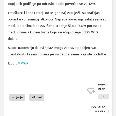
popijenih godišnje po odrasloj osobi povećao se za 12%.
I muškarci i žene (stariji od 35 godina) zabilježili su značajan
porast u konzumaciji alkohola. Najveća povećanja zabilježena su
među odraslima bez završene srednje škole (46% porasta) i
među onima s kućanstvima koja zarađuju manje od 25 000
dolara.
Autori napominju da ovi nalazi mogu zapravo podcjenjivati ​​
učestalost i težinu opijanja jer su osobe same prijavile podatke.
Izvor:
MMWR
SVIĐA
MI SE
0
opijanje
alkohol
POVRATAK
NA VRH