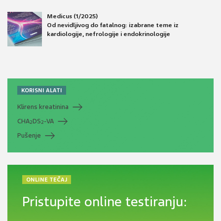
Medicus (1/2025)
Od nevidljivog do fatalnog: izabrane teme iz
kardiologije, nefrologije i endokrinologije
KORISNI ALATI
Klirens kreatinina
CHA
DS
-VA
2
2
Pušenje
ONLINE TEČAJ
Pristupite online testiranju: