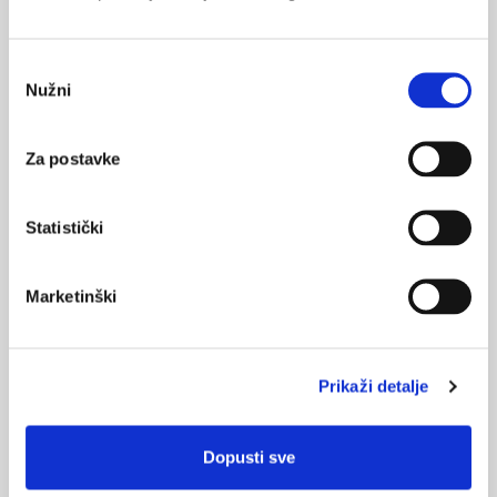
Medicus (2/2025)
Muško zdravlje
Odabir
Nužni
pristanka
Za postavke
Medicus (1/2025)
Od nevidljivog do fatalnog: izabrane teme iz
kardiologije, nefrologije i endokrinologije
Statistički
Marketinški
KORISNI ALATI
Klirens kreatinina
Prikaži detalje
CHA
DS
-VA
2
2
Pušenje
Dopusti sve