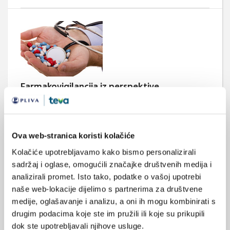
Farmakovigilancija iz perspektive
farmaceutske industrije
Farmaceutska industrija i agencije za lijekove imaju isti cilj u
pogledu farmakovigilancije, te stoga razmjenjuju informacije i
zajedno rade na poboljšanju standarda sigurnosti lijekova.
Ova web-stranica koristi kolačiće
Kolačiće upotrebljavamo kako bismo personalizirali
sadržaj i oglase, omogućili značajke društvenih medija i
analizirali promet. Isto tako, podatke o vašoj upotrebi
Medicus (1/2026)
naše web-lokacije dijelimo s partnerima za društvene
Mentalno
medije, oglašavanje i analizu, a oni ih mogu kombinirati s
zdravlje
drugim podacima koje ste im pružili ili koje su prikupili
dok ste upotrebljavali njihove usluge.