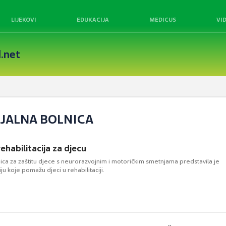
LIJEKOVI
EDUKACIJA
MEDICUS
VI
.net
IJALNA BOLNICA
ehabilitacija za djecu
ica za zaštitu djece s neurorazvojnim i motoričkim smetnjama predstavila je
ju koje pomažu djeci u rehabilitaciji.