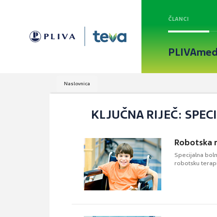
ČLANCI
PLIVAmed
Naslovnica
KLJUČNA RIJEČ: SPEC
Robotska r
Specijalna boln
robotsku terapi