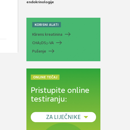
endokrinologije
KORISNI ALATI
Klirens kreatinina
CHA
DS
-VA
2
2
Pušenje
ONLINE TEČAJ
Pristupite online
testiranju:
ZA LIJEČNIKE