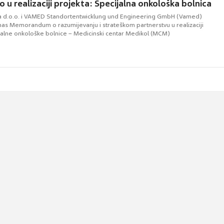
o u realizaciji projekta: Specijalna onkološka bolnica
 d.o.o. i VAMED Standortentwicklung und Engineering GmbH (Vamed)
anas Memorandum o razumijevanju i strateškom partnerstvu u realizaciji
jalne onkološke bolnice – Medicinski centar Medikol (MCM)