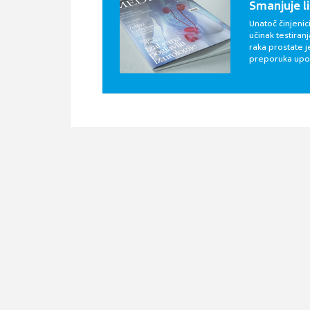
Smanjuje l
Unatoč činjenic
učinak testira
raka prostate 
preporuka upo