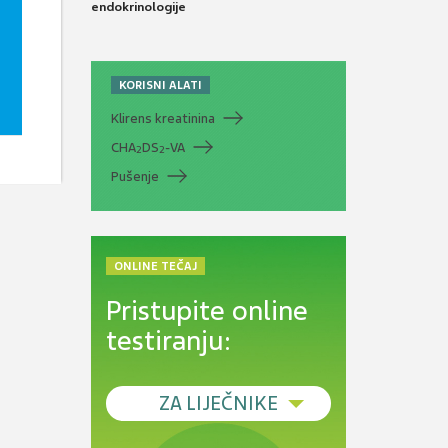
endokrinologije
KORISNI ALATI
Klirens kreatinina
CHA
DS
-VA
2
2
Pušenje
ONLINE TEČAJ
Pristupite online
testiranju:
ZA LIJEČNIKE