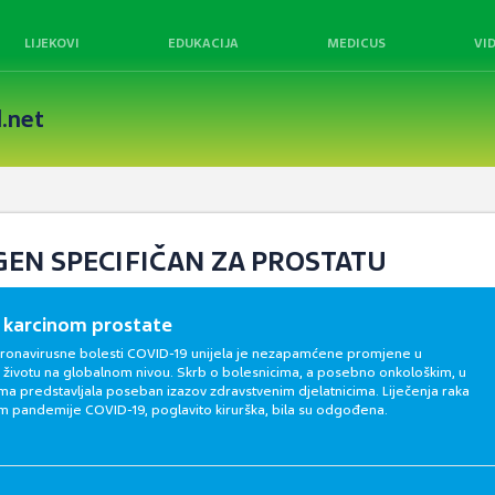
LIJEKOVI
EDUKACIJA
MEDICUS
VI
.net
GEN SPECIFIČAN ZA PROSTATU
 karcinom prostate
ronavirusne bolesti COVID-19 unijela je nezapamćene promjene u
ivotu na globalnom nivou. Skrb o bolesnicima, a posebno onkološkim, u
ima predstavljala poseban izazov zdravstvenim djelatnicima. Liječenja raka
om pandemije COVID-19, poglavito kirurška, bila su odgođena.