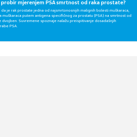
i probir mjerenjem PSA smrtnost od raka prostate?
i da je rak prostate jedna od najsmrtonosnijih malignih bolesti muškaraca,
nja muškaraca putem antigena specifičnog za prostatu (PSA) na smrtnost od
je dvojben. Suvremene spoznaje nalažu preispitivanje dosadašnjih
rabe PSA.