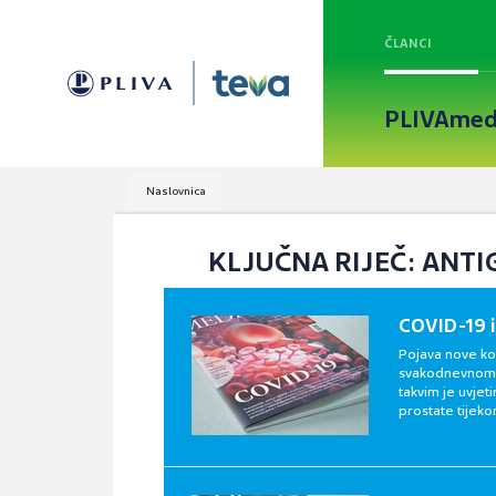
ČLANCI
PLIVAmed
Naslovnica
KLJUČNA RIJEČ: ANTI
COVID-19 i
Pojava nove ko
svakodnevnom ž
takvim je uvjet
prostate tijek