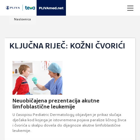
Naslovnica
KLJUČNA RIJEČ: KOŽNI ČVORIĆI
Neuobičajena prezentacija akutne
limfoblastične leukemije
U časopisu Pediatric Dermatology objavljen je prikaz slučaja
dječaka kod kojega je istovremena pojava paralize ličnog živca
i čvorića u skalpu dovela do dijagnoze akutne limfoblastične
leukemije.