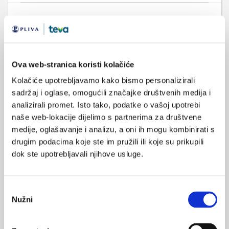
Medicus (1/2026)
Mentalno
zdravlje
Ova web-stranica koristi kolačiće
Kolačiće upotrebljavamo kako bismo personalizirali
sadržaj i oglase, omogućili značajke društvenih medija i
analizirali promet. Isto tako, podatke o vašoj upotrebi
Medicus (2/2025)
Muško zdravlje
naše web-lokacije dijelimo s partnerima za društvene
medije, oglašavanje i analizu, a oni ih mogu kombinirati s
drugim podacima koje ste im pružili ili koje su prikupili
dok ste upotrebljavali njihove usluge.
Medicus (1/2025)
Od nevidljivog do fatalnog: izabrane teme iz
kardiologije, nefrologije i endokrinologije
Odabir
Nužni
pristanka