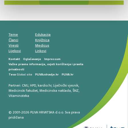
smetnji do rane onkološke dijagnostike
Mentalno zdravlje muškaraca: skriveni rizici i
kliničke posljedice
Životni stil i kardiovaskularno zdravlje
muškaraca
Teme
Edukacija
Članci
Knjižnica
Vijesti
Medicus
Lijekovi
Linkovi
Kontakt
Oglašavanje
Impressum
Važne pravne informacije, uvjeti korištenja i pravila
privatnosti
Teva
Global site
PLIVAzdravlje.hr
PLIVA.hr
Partneri:
CMJ
,
HPD
,
kardio.hr
,
Liječnički vjesnik
,
Medicinski fakultet
,
Medicinska naklada
,
ŠNZ
,
Vitaminoteka
© 2001-2026 PLIVA HRVATSKA d.o.o. Sva prava
pridržana