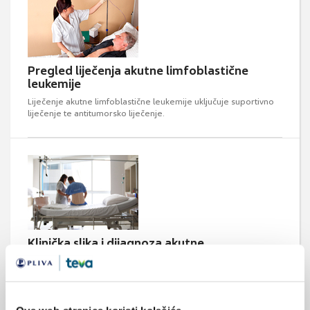
Pregled liječenja akutne limfoblastične
leukemije
Liječenje akutne limfoblastične leukemije uključuje suportivno
liječenje te antitumorsko liječenje.
Klinička slika i dijagnoza akutne
limfoblastične leukemije
Najčešći simptomi (u oko 50% slučajeva) su povišena tjelesna
temperatura i umor. U najvećem broju slučajeva posumnjat
ćemo na akutnu leukemiju nakon uvida u krvnu sliku. Osim
anemije i trombocitopenije (koja može izazvati petehijalna