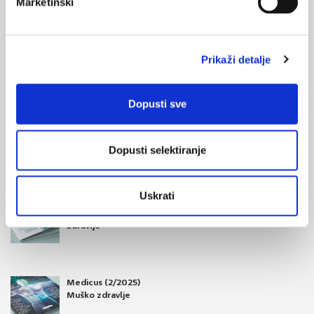
Marketinški
Neuobičajena prezentacija akutne
Prikaži detalje
limfoblastične leukemije
U časopisu Pediatric Dermatology objavljen je prikaz slučaja
dječaka kod kojega je istovremena pojava paralize ličnog živca
Dopusti sve
i čvorića u skalpu dovela do dijagnoze akutne limfoblastične
leukemije.
Dopusti selektiranje
Uskrati
Medicus (1/2026)
Mentalno
zdravlje
Medicus (2/2025)
Muško zdravlje