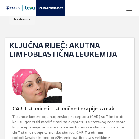
Naslovnica
KLJUČNA RIJEČ: AKUTNA
LIMFOBLASTIČNA LEUKEMIJA
CAR T stanice i T-stanične terapije za rak
T stanice kimernog antigenskog receptora (CAR) su T limfociti
koji su genetski modificirani za ekspresiju sintetskog receptora
koji prepoznaje površinski antigen tumorske stanice i uzrokuje
da T stanica ubije tumorsku stanicu. CAR T tretmani
poboljšavaju ukupno preživljenje pacijenata s velikim B-