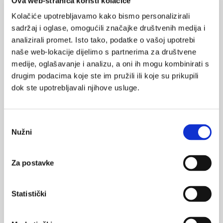
Ova web-stranica koristi kolačiće
krvarenja, kao i životno ugrožavajuća krvarenja), bit će prisutna
Kolačiće upotrebljavamo kako bismo personalizirali
ili leukopenija ili leukocitoza (kod leukocitoze ili urednog broja
leukocita je broj ...
sadržaj i oglase, omogućili značajke društvenih medija i
analizirali promet. Isto tako, podatke o vašoj upotrebi
naše web-lokacije dijelimo s partnerima za društvene
medije, oglašavanje i analizu, a oni ih mogu kombinirati s
drugim podacima koje ste im pružili ili koje su prikupili
dok ste upotrebljavali njihove usluge.
Epidemiologija i patogeneza akutne
Odabir
limfoblastične leukemije
Nužni
pristanka
Supresija normalne hematopoeze dovodi do afunkcije koštane
srži i rezultira krvarenjem zbog trombocitopenije, ishemijskih
promjena zbog anemije i pojačanom sklonosti infekcijama.
Za postavke
Simptomi ovise i o sijelu infiltracije malignih stanica.
Statistički