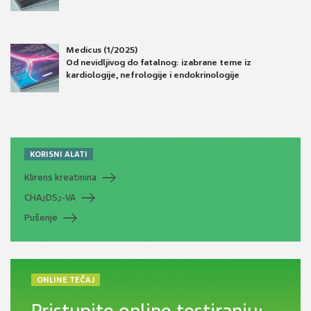
Medicus (1/2025)
Od nevidljivog do fatalnog: izabrane teme iz
kardiologije, nefrologije i endokrinologije
KORISNI ALATI
Klirens kreatinina
CHA
DS
-VA
2
2
Pušenje
ONLINE TEČAJ