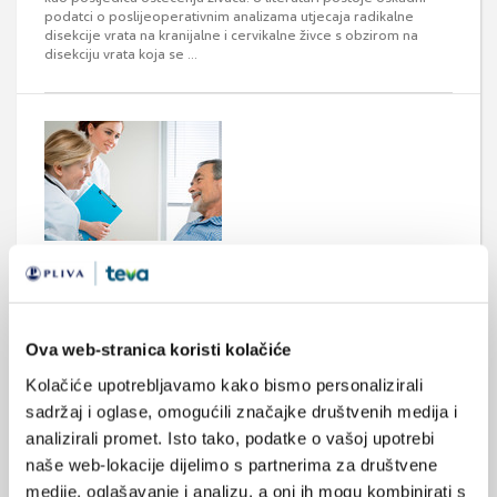
podatci o poslijeoperativnim analizama utjecaja radikalne
disekcije vrata na kranijalne i cervikalne živce s obzirom na
disekciju vrata koja se ...
Preventivna disekcija vrata kod bolesnika s
ranim karcinomom usne šupljine
Rezultati istraživanja prezentirani na 51. godišnjem skupu
američkog društva za kliničku onkologiju (51st Annual Meeting
Ova web-stranica koristi kolačiće
of the American Society of Clinical Oncology ASCO) pokazali su
da elektivna disekcija vrata treba biti standardni oblik liječenja
Kolačiće upotrebljavamo kako bismo personalizirali
bolesnika s ranim karcinomom usne šupljine.
sadržaj i oglase, omogućili značajke društvenih medija i
analizirali promet. Isto tako, podatke o vašoj upotrebi
naše web-lokacije dijelimo s partnerima za društvene
medije, oglašavanje i analizu, a oni ih mogu kombinirati s