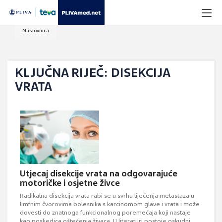
Naslovnica
KLJUČNA RIJEČ: DISEKCIJA
VRATA
Utjecaj disekcije vrata na odgovarajuće
motoričke i osjetne živce
Radikalna disekcija vrata rabi se u svrhu liječenja metastaza u
limfnim čvorovima bolesnika s karcinomom glave i vrata i može
dovesti do znatnoga funkcionalnog poremećaja koji nastaje
kao posljedica oštećenja živaca. U literaturi postoje oskudni