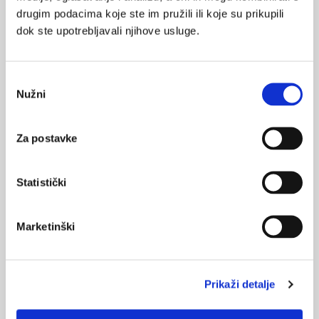
drugim podacima koje ste im pružili ili koje su prikupili
Medicus (1/2026)
Mentalno
dok ste upotrebljavali njihove usluge.
zdravlje
Odabir
Nužni
pristanka
Medicus (2/2025)
Muško zdravlje
Za postavke
Medicus (1/2025)
Statistički
Od nevidljivog do fatalnog: izabrane teme iz
kardiologije, nefrologije i endokrinologije
Marketinški
Prikaži detalje
KORISNI ALATI
Klirens kreatinina