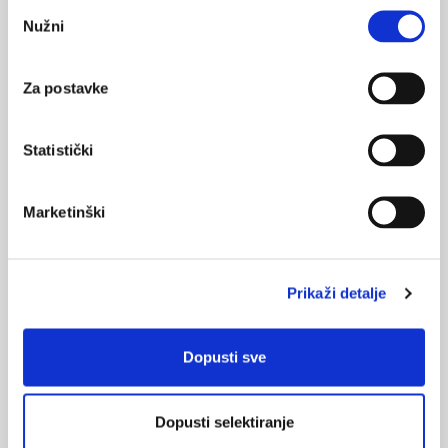
Odabir
Nužni
pristanka
Za postavke
Statistički
Parkinsonova bolest: multidisciplinarni
pristup
Marketinški
Parkinsonova bolest jedna je od najčešćih
neurodegenerativnih bolesti, koja se javlja u oko 1 %
populacije u dobi iznad 60 godina, iako se nastup bolesti bilježi
i u ranijoj životnoj dobi.
Prikaži detalje
Dopusti sve
Dopusti selektiranje