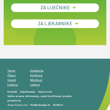
ZA LIJEČNIKE
Debljina - od prevencije do personalizirane
ZA LJEKARNIKE
terapije
Novi pogled na migrenu: komorbiditeti, spolne
razlike i nove terapije
Antikoagulansi u ljekarničkoj praksi –
komunikacija, adherencija i sigurnost
Muško urološko zdravlje: od funkcionalnih
smetnji do rane onkološke dijagnostike
Mentalno zdravlje muškaraca: skriveni rizici i
kliničke posljedice
Životni stil i kardiovaskularno zdravlje
muškaraca
Teme
Edukacija
Članci
Knjižnica
Vijesti
Medicus
Lijekovi
Linkovi
Kontakt
Oglašavanje
Impressum
Važne pravne informacije, uvjeti korištenja i pravila
privatnosti
Teva
Global site
PLIVAzdravlje.hr
PLIVA.hr