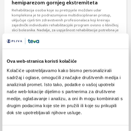
hemiparezom gornjeg ekstremiteta
Rehabilitacija osoba koje su pretrpjele moždani udar
kompleksna je te podrazumijeva multidisciplinaran pristup,
uključuje cijeli tim zdravstvenih profesionalaca koji kreiraju
zajednički individualni rehabilitacijski program ovisno o kliničkoj
slici bolesnika. Nadalje, za uspješnost rehabilitacije potrebna je
intenzivna suradnja bolesnika i svih dionika multidisciplinarnog
tima.
Ova web-stranica koristi kolačiće
Kolačiće upotrebljavamo kako bismo personalizirali
sadržaj i oglase, omogućili značajke društvenih medija i
analizirali promet. Isto tako, podatke o vašoj upotrebi
naše web-lokacije dijelimo s partnerima za društvene
Neurorehabilitacija
medije, oglašavanje i analizu, a oni ih mogu kombinirati s
Neurorehabilitacija kao kompleksna medicinska disciplina
drugim podacima koje ste im pružili ili koje su prikupili
ujedinjuje niz medicinskih disciplina, kao što su neurologija,
dok ste upotrebljavali njihove usluge.
fizijatrija, neurokirurgija i intenzivna medicina, te pomoćnih
medicinskih struka poput fizioterapije, radne i okupacijske
terapije, sestrinske njege i robotike te obitelj, radnu i socijalnu
sredinu.