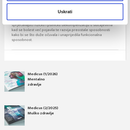
Rehabilitacija kroničnih neuroloških bolesnika
Fizikalna terapija i rehabilitacija pokazala se posebno
Uskrati
učinkovitom u liječenju širokog spektra neuroloških bolesti i
povreda. Ona obuhvaća različite medicinske tretmane
sprječavajući fizičku i psihičku dekompenzaciju u slučajevima
kad se bolest već pojavila te razvija preostale sposobnosti
kako bi se što duže očuvala i unaprijedila funkcionalna
sposobnost.
Medicus (1/2026)
Mentalno
zdravlje
Medicus (2/2025)
Muško zdravlje