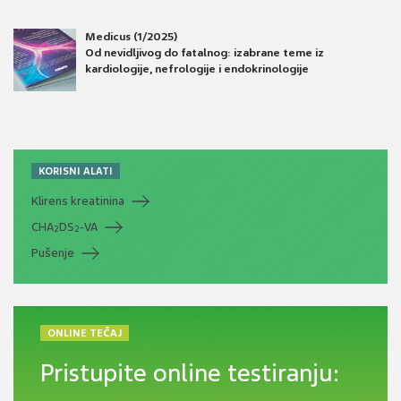
Medicus (1/2025)
Od nevidljivog do fatalnog: izabrane teme iz
kardiologije, nefrologije i endokrinologije
KORISNI ALATI
Klirens kreatinina
CHA
DS
-VA
2
2
Pušenje
ONLINE TEČAJ
Pristupite online testiranju: