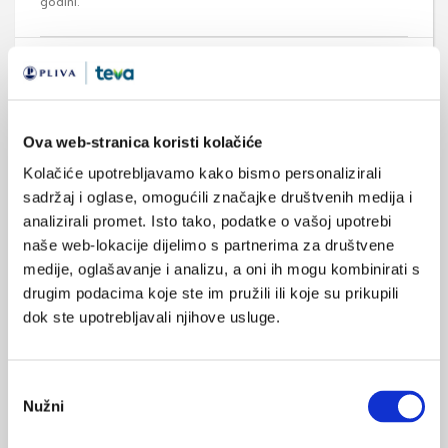
godini.
Medicus (1/2026)
Mentalno
Ova web-stranica koristi kolačiće
zdravlje
Kolačiće upotrebljavamo kako bismo personalizirali
sadržaj i oglase, omogućili značajke društvenih medija i
analizirali promet. Isto tako, podatke o vašoj upotrebi
Medicus (2/2025)
naše web-lokacije dijelimo s partnerima za društvene
Muško zdravlje
medije, oglašavanje i analizu, a oni ih mogu kombinirati s
drugim podacima koje ste im pružili ili koje su prikupili
dok ste upotrebljavali njihove usluge.
Medicus (1/2025)
Od nevidljivog do fatalnog: izabrane teme iz
Odabir
kardiologije, nefrologije i endokrinologije
Nužni
pristanka