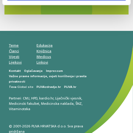
razlike i nove terapije
Antikoagulansi u ljekarničkoj praksi –
komunikacija, adherencija i sigurnost
Muško urološko zdravlje: od funkcionalnih
smetnji do rane onkološke dijagnostike
Mentalno zdravlje muškaraca: skriveni rizici i
kliničke posljedice
Životni stil i kardiovaskularno zdravlje
muškaraca
Teme
Edukacija
Članci
Knjižnica
Vijesti
Medicus
Lijekovi
Linkovi
Kontakt
Oglašavanje
Impressum
Važne pravne informacije, uvjeti korištenja i pravila
privatnosti
Teva
Global site
PLIVAzdravlje.hr
PLIVA.hr
Partneri:
CMJ
,
HPD
,
kardio.hr
,
Liječnički vjesnik
,
Medicinski fakultet
,
Medicinska naklada
,
ŠNZ
,
Vitaminoteka
© 2001-2026 PLIVA HRVATSKA d.o.o. Sva prava
pridržana