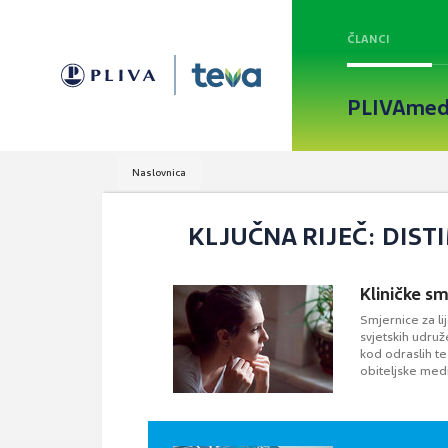
ČLANCI
PLIVAmed
Naslovnica
KLJUČNA RIJEČ: DIST
Kliničke s
Smjernice za li
svjetskih udruž
kod odraslih te 
obiteljske med