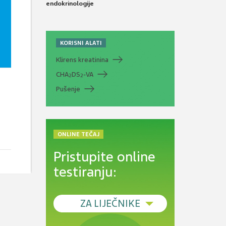
endokrinologije
KORISNI ALATI
Klirens kreatinina
CHA
DS
-VA
2
2
Pušenje
ONLINE TEČAJ
Pristupite online
testiranju:
ZA LIJEČNIKE