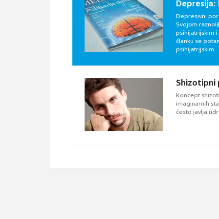
Depresija: 
Depresivni pore
Svojom raznolik
psihijatrijskim
članku se potan
psihijatrijskim ..
Shizotipni
Koncept shizotip
imaginarnih sta
često javlja ud