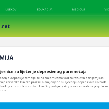
LIJEKOVI
EDUKACIJA
MEDICUS
VI
.net
IMIJA
mjernice za liječenje depresivnog poremećaja
ječenje depresije temelje se na smjernicama vodiča različitih psihijatrijskih
enja i hrvatske kliničke prakse. Namijenjene su liječenju depresivnih epizoda
kod djece i adolescenata u kliničkoj psihijatrijskoj praksi i u ordinaciji liječnika
icine.