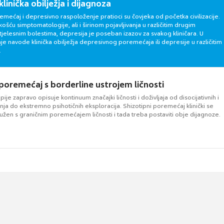
klinička obilježja i dijagnoza
mećaj i depresivno raspoloženje pratioci su čovjeka od početka civilizacije.
ošću simptomatologije, ali i širinom pojavljivanja u različitim drugim
 i tjelesnim bolestima, depresija je poseban izazov za svakog kliničara. U
je navode klinička obilježja depresivnog poremećaja ili depresije u različitim
.
 poremećaj s borderline ustrojem ličnosti
ije zapravo opisuje kontinuum značajki ličnosti i doživljaja od disocijativnih i
nja do ekstremno psihotičnih eksploracija. Shizotipni poremećaj klinički se
ružen s graničnim poremećajem ličnosti i tada treba postaviti obje dijagnoze.