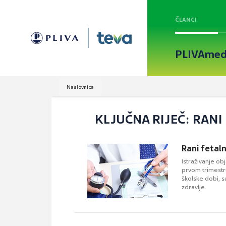
ČLANCI
PLIVAmed
Naslovnica
KLJUČNA RIJEČ: RANI
Rani fetaln
Istraživanje ob
prvom trimestru
školske dobi, s
zdravlje.