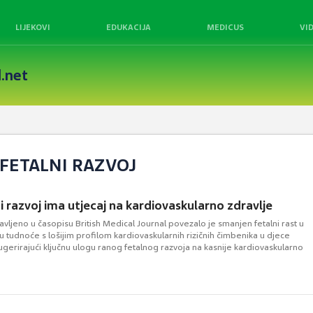
LIJEKOVI
EDUKACIJA
MEDICUS
VI
.net
 FETALNI RAZVOJ
i razvoj ima utjecaj na kardiovaskularno zdravlje
javljeno u časopisu British Medical Journal povezalo je smanjen fetalni rast u
 tudnoće s lošijim profilom kardiovaskularnih rizičnih čimbenika u djece
ugerirajući ključnu ulogu ranog fetalnog razvoja na kasnije kardiovaskularno