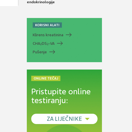
endokrinologije
KORISNI ALATI
Klirens kreatinina
CHA
DS
-VA
2
2
Pušenje
ONLINE TEČAJ
Pristupite online
testiranju:
ZA LIJEČNIKE