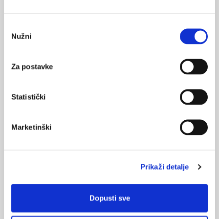
Medicus (2/2025)
Muško zdravlje
Odabir
Nužni
pristanka
Za postavke
Medicus (1/2025)
Od nevidljivog do fatalnog: izabrane teme iz
kardiologije, nefrologije i endokrinologije
Statistički
Marketinški
KORISNI ALATI
Klirens kreatinina
Prikaži detalje
CHA
DS
-VA
2
2
Pušenje
Dopusti sve