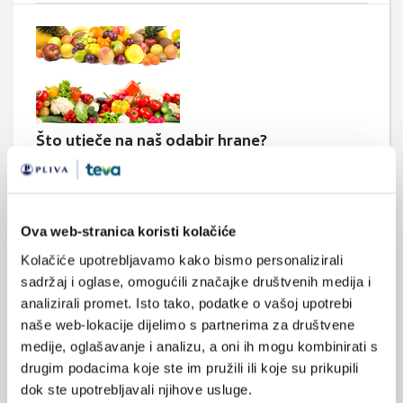
Što utječe na naš odabir hrane?
Studija objavljena na godišnjem sastanku The Agricultural and
Applied Economic Association's 2013 istraživala je utjecaj
odabir jela naših prijatelja u restoranima na odabir našeg
jelovnika u periodu od 3 mjeseca.
Ova web-stranica koristi kolačiće
Kolačiće upotrebljavamo kako bismo personalizirali
sadržaj i oglase, omogućili značajke društvenih medija i
analizirali promet. Isto tako, podatke o vašoj upotrebi
Medicus (1/2026)
naše web-lokacije dijelimo s partnerima za društvene
Mentalno
medije, oglašavanje i analizu, a oni ih mogu kombinirati s
zdravlje
drugim podacima koje ste im pružili ili koje su prikupili
dok ste upotrebljavali njihove usluge.