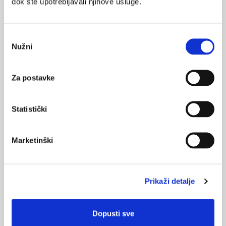
dok ste upotrebljavali njihove usluge.
Medicus (2/2025)
Odabir
Muško zdravlje
Nužni
pristanka
Za postavke
Medicus (1/2025)
Od nevidljivog do fatalnog: izabrane teme iz
kardiologije, nefrologije i endokrinologije
Statistički
Marketinški
KORISNI ALATI
Klirens kreatinina
Prikaži detalje
CHA
DS
-VA
2
2
Pušenje
Dopusti sve