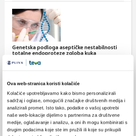
Genetska podloga aseptičke nestabilnosti
totalne endoproteze zgloba kuka
Ugradnja totalne endoproteze zgloba kuka dramatično je
unaprijedila liječenje niza bolesti zgloba, no ta je metoda, s
druge strane, pogodovala nastanku nove bolesti –
periprostetske osteolize s posljedičnom aseptičkom
nestabilnosti endoproteze.
Ova web-stranica koristi kolačiće
Kolačiće upotrebljavamo kako bismo personalizirali
sadržaj i oglase, omogućili značajke društvenih medija i
analizirali promet. Isto tako, podatke o vašoj upotrebi
naše web-lokacije dijelimo s partnerima za društvene
Medicus (1/2026)
medije, oglašavanje i analizu, a oni ih mogu kombinirati s
Mentalno
zdravlje
drugim podacima koje ste im pružili ili koje su prikupili