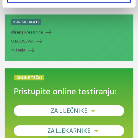
KORISNI ALATI
Klirens kreatinina
CHA
DS
-VA
2
2
Pušenje
ONLINE TEČAJ
Pristupite online testiranju:
ZA LIJEČNIKE
Debljina - od prevencije do personalizirane
ZA LJEKARNIKE
terapije