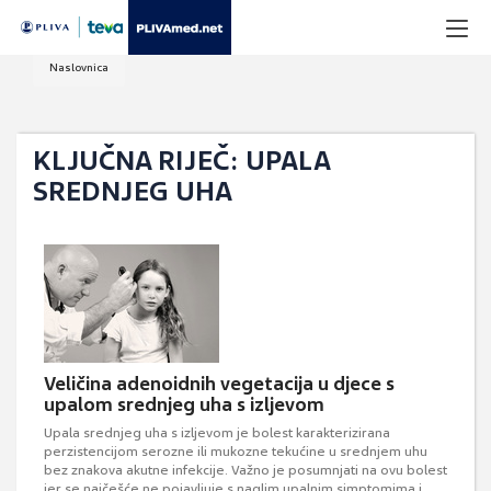
Naslovnica
KLJUČNA RIJEČ: UPALA
SREDNJEG UHA
Veličina adenoidnih vegetacija u djece s
upalom srednjeg uha s izljevom
Upala srednjeg uha s izljevom je bolest karakterizirana
perzistencijom serozne ili mukozne tekućine u srednjem uhu
bez znakova akutne infekcije. Važno je posumnjati na ovu bolest
jer se najčešće ne pojavljuje s naglim upalnim simptomima i