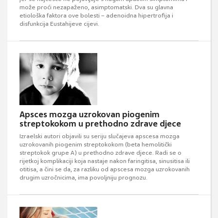
može proći nezapaženo, asimptomatski. Dva su glavna
etiološka faktora ove bolesti – adenoidna hipertrofija i
disfunkcija Eustahijeve cijevi.
Apsces mozga uzrokovan piogenim
streptokokom u prethodno zdrave djece
Izraelski autori objavili su seriju slučajeva apscesa mozga
uzrokovanih piogenim streptokokom (beta hemolitički
streptokok grupe A) u prethodno zdrave djece. Radi se o
rijetkoj komplikaciji koja nastaje nakon faringitisa, sinusitisa ili
otitisa, a čini se da, za razliku od apscesa mozga uzrokovanih
drugim uzročnicima, ima povoljniju prognozu.