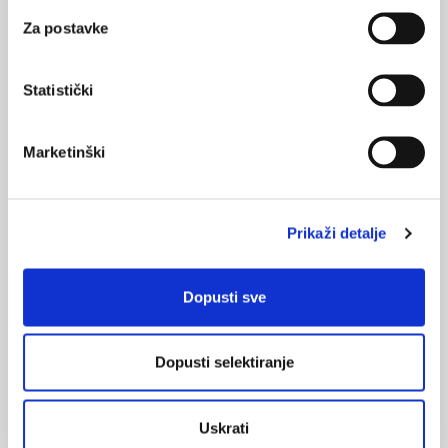
učestalijim infekcijama gornjih dišnih putova, objavljeno je u
časopisu Pediatrics.
Za postavke
Statistički
Medicus (1/2026)
Marketinški
Mentalno
zdravlje
Prikaži detalje
Medicus (2/2025)
Muško zdravlje
Dopusti sve
Dopusti selektiranje
Medicus (1/2025)
Od nevidljivog do fatalnog: izabrane teme iz
kardiologije, nefrologije i endokrinologije
Uskrati