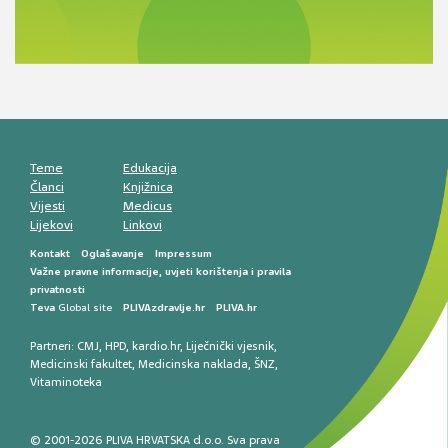
Novi pogled na migrenu: komorbiditeti, spolne
razlike i nove terapije
Antikoagulansi u ljekarničkoj praksi –
komunikacija, adherencija i sigurnost
Muško urološko zdravlje: od funkcionalnih
smetnji do rane onkološke dijagnostike
Mentalno zdravlje muškaraca: skriveni rizici i
kliničke posljedice
Životni stil i kardiovaskularno zdravlje
muškaraca
Teme
Edukacija
Članci
Knjižnica
Vijesti
Medicus
Lijekovi
Linkovi
Kontakt
Oglašavanje
Impressum
Važne pravne informacije, uvjeti korištenja i pravila
privatnosti
Teva
Global site
PLIVAzdravlje.hr
PLIVA.hr
Partneri:
CMJ
,
HPD
,
kardio.hr
,
Liječnički vjesnik
,
Medicinski fakultet
,
Medicinska naklada
,
ŠNZ
,
Vitaminoteka
© 2001-2026 PLIVA HRVATSKA d.o.o. Sva prava