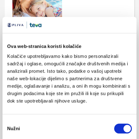
Važnosti očuvanja majčinog mikrobioma u
smanjenju upale uha u djeteta
Primjena antibiotika u trudnoći povezana je s povećanim
Ova web-stranica koristi kolačiće
rizikom od upala srednjeg uha i postavljanje ventilacijskih
Kolačiće upotrebljavamo kako bismo personalizirali
cjevčica u djeteta.
sadržaj i oglase, omogućili značajke društvenih medija i
analizirali promet. Isto tako, podatke o vašoj upotrebi
naše web-lokacije dijelimo s partnerima za društvene
medije, oglašavanje i analizu, a oni ih mogu kombinirati s
drugim podacima koje ste im pružili ili koje su prikupili
dok ste upotrebljavali njihove usluge.
Upala srednjeg uha – najčešća komplikacija
respiratorne infekcije u dojenčadi
Odabir
Nužni
Gotovo polovica dojenčadi u prvoj godini života preboli akutnu
pristanka
upalu srednjeg uha, a pod većim rizikom je dojenčad s