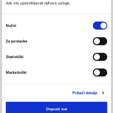
dok ste upotrebljavali njihove usluge.
Medicus (2/2025)
Odabir
Muško zdravlje
Nužni
pristanka
Za postavke
Medicus (1/2025)
Od nevidljivog do fatalnog: izabrane teme iz
Statistički
kardiologije, nefrologije i endokrinologije
Marketinški
KORISNI ALATI
Prikaži detalje
Klirens kreatinina
CHA
DS
-VA
2
2
Dopusti sve
Pušenje