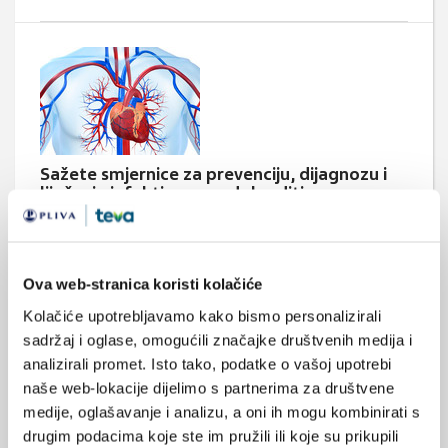
Sažete smjernice za prevenciju, dijagnozu i
liječenje infektivnog endokarditisa
Infektivni endokarditis (IE) težak je oblik bolesti srčanih zalistaka
koja, unatoč značajnom napretku u dijagnostici i terapijskim
mogućnostima, još uvijek ima lošu prognozu i visoku smrtnost.
IE je rijetka bolest s incidencijom u rasponu od 3 do 10 oboljelih
Ova web-stranica koristi kolačiće
na 100 000 ljudi godišnje.
Kolačiće upotrebljavamo kako bismo personalizirali
sadržaj i oglase, omogućili značajke društvenih medija i
analizirali promet. Isto tako, podatke o vašoj upotrebi
naše web-lokacije dijelimo s partnerima za društvene
Medicus (1/2026)
medije, oglašavanje i analizu, a oni ih mogu kombinirati s
Mentalno
drugim podacima koje ste im pružili ili koje su prikupili
zdravlje