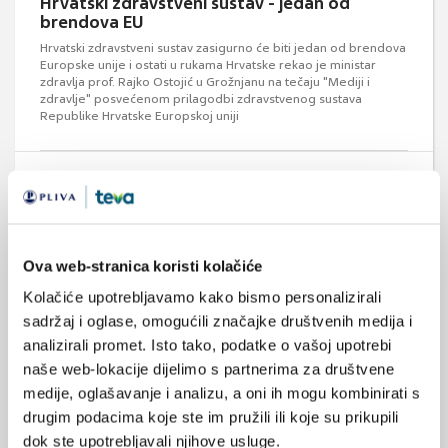
Hrvatski zdravstveni sustav - jedan od
brendova EU
Hrvatski zdravstveni sustav zasigurno će biti jedan od brendova
Europske unije i ostati u rukama Hrvatske rekao je ministar
zdravlja prof. Rajko Ostojić u Grožnjanu na tečaju "Mediji i
zdravlje" posvećenom prilagodbi zdravstvenog sustava
Republike Hrvatske Europskoj uniji
Ova web-stranica koristi kolačiće
Kolačiće upotrebljavamo kako bismo personalizirali
Kanađani zabrinuti za kvalitetu zdravstva
sadržaj i oglase, omogućili značajke društvenih medija i
Kanađani su zabrinuti da će se u bližoj budućnosti kvaliteta
analizirali promet. Isto tako, podatke o vašoj upotrebi
zdravstvenog sustava pogoršati kao posljedica najavljenih
rezanja troškova.
naše web-lokacije dijelimo s partnerima za društvene
medije, oglašavanje i analizu, a oni ih mogu kombinirati s
drugim podacima koje ste im pružili ili koje su prikupili
dok ste upotrebljavali njihove usluge.