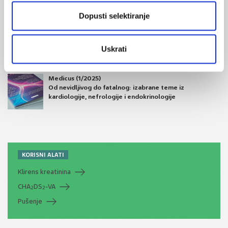
Dopusti selektiranje
Medicus (2/2025)
Muško zdravlje
Uskrati
Medicus (1/2025)
Od nevidljivog do fatalnog: izabrane teme iz
kardiologije, nefrologije i endokrinologije
KORISNI ALATI
Klirens kreatinina
CHA
DS
-VA
2
2
Pušenje