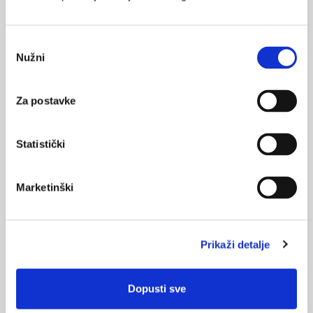
Odabir
Nužni
pristanka
Ministar Ostojić: Inzistirat ćemo na reviziji
zdravstvenog sustava
Za postavke
Smanjenje listi čekanja, izmjena Zakona o medicinski
potpomognutoj oplodnji te uvođenje reda u sustav financija,
prvi su zadaci koje je najavio ministar zdravlja Rajko Ostojić na
konferenciji za novinare održanoj u utorak. Ostojić je naglasio
Statistički
kako 'u ormaru nije našao kosture, ali nije pronašao niti novce u
kasi'.
Marketinški
sljedeća
prethodna
1
2
3
4
5
Prikaži detalje
Medicus (1/2026)
Mentalno
zdravlje
Dopusti sve