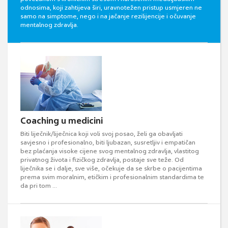
odnosima, koji zahtijeva širi, uravnotežen pristup usmjeren ne
samo na simptome, nego i na jačanje rezilijencije i očuvanje
mentalnog zdravlja.
Coaching u medicini
Biti liječnik/liječnica koji voli svoj posao, želi ga obavljati
savjesno i profesionalno, biti ljubazan, susretljiv i empatičan
bez plaćanja visoke cijene svog mentalnog zdravlja, vlastitog
privatnog života i fizičkog zdravlja, postaje sve teže. Od
liječnika se i dalje, sve više, očekuje da se skrbe o pacijentima
prema svim moralnim, etičkim i profesionalnim standardima te
da pri tom ...