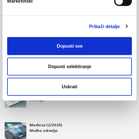
Marketinški
Burnout ili sindrom izgaranja? Kako liječnici
mogu obnoviti motivaciju?
Prikaži detalje
Kad Steve Hyman, liječnik iz Nashvillea, Tennessee, pogleda
unazad, ne sviđa mu se osoba koja je bio. "Tada sam bio loša
osoba", kaže Hyman, anesteziolog. "Bio sam mnogo manje
Dopusti sve
tolerantan. Imao sam kronične depresije, a nisam znao u čemu
je problem."
Dopusti selektiranje
Uskrati
Medicus (1/2026)
Mentalno
zdravlje
Medicus (2/2025)
Muško zdravlje