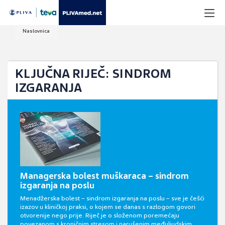
Naslovnica
KLJUČNA RIJEČ: SINDROM
IZGARANJA
Managerska bolest muškaraca – sindrom
izgaranja na poslu
Menadžerska bolest – sindrom izgaranja na poslu – sve je češći
izazov u kliničkoj praksi, o kojem se danas s razlogom govori
otvorenije nego prije. Riječ je o složenom poremećaju
povezanom s kroničnim stresom i narušenim međuljudskim