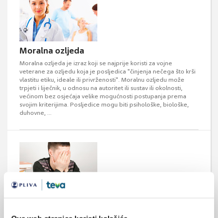
Moralna ozljeda
Moralna ozljeda je izraz koji se najprije koristi za vojne
veterane za ozljedu koja je posljedica "činjenja nečega što krši
vlastitu etiku, ideale ili privrženosti". Moralnu ozljedu može
trpjeti i liječnik, u odnosu na autoritet ili sustav ili okolnosti,
većinom bez osjećaja velike mogućnosti postupanja prema
svojim kriterijima. Posljedice mogu biti psihološke, biološke,
duhovne, ...
Odnos između sindroma izgaranja i
akademskog uspjeha studenata medicine