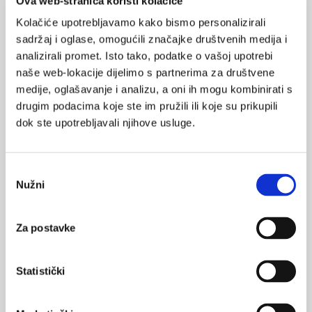
Ova web-stranica koristi kolačiće
Sindrom izgaranja može negativno utjecati na akademski
Kolačiće upotrebljavamo kako bismo personalizirali
uspjeh, ali nema mnogo istraživanja povezanosti akademskog
uspjeha i izgaranja u studenata medicine.
sadržaj i oglase, omogućili značajke društvenih medija i
analizirali promet. Isto tako, podatke o vašoj upotrebi
naše web-lokacije dijelimo s partnerima za društvene
medije, oglašavanje i analizu, a oni ih mogu kombinirati s
drugim podacima koje ste im pružili ili koje su prikupili
dok ste upotrebljavali njihove usluge.
Sindroma izgaranja u nastavnika
Odabir
medicinskog fakulteta
Nužni
pristanka
Razlike u učestalosti pojave sindroma izgaranja u nastavnika
pretkliničara i kliničara Medicinskog fakulteta u Mostaru
objavljene su u Liječničkom vjesniku.
Za postavke
Statistički