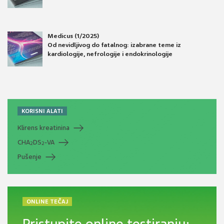
Medicus (1/2025)
Od nevidljivog do fatalnog: izabrane teme iz
kardiologije, nefrologije i endokrinologije
KORISNI ALATI
Klirens kreatinina
CHA
DS
-VA
2
2
Pušenje
ONLINE TEČAJ