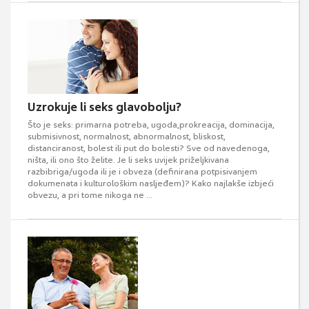
Uzrokuje li seks glavobolju?
Što je seks: primarna potreba, ugoda,prokreacija, dominacija,
submisivnost, normalnost, abnormalnost, bliskost,
distanciranost, bolest ili put do bolesti? Sve od navedenoga,
ništa, ili ono što želite. Je li seks uvijek priželjkivana
razbibriga/ugoda ili je i obveza (definirana potpisivanjem
dokumenata i kulturološkim nasljeđem)? Kako najlakše izbjeći
obvezu, a pri tome nikoga ne ...