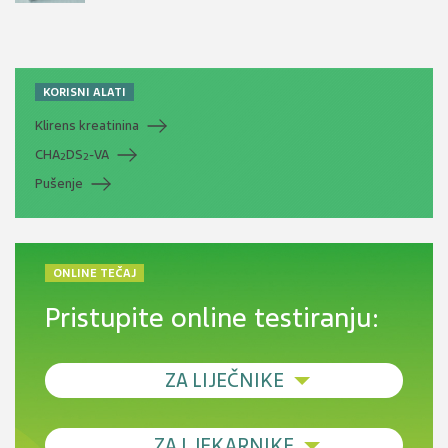
KORISNI ALATI
Klirens kreatinina
CHA
DS
-VA
2
2
Pušenje
ONLINE TEČAJ
Pristupite online testiranju:
ZA LIJEČNIKE
Debljina - od prevencije do personalizirane
ZA LJEKARNIKE
terapije