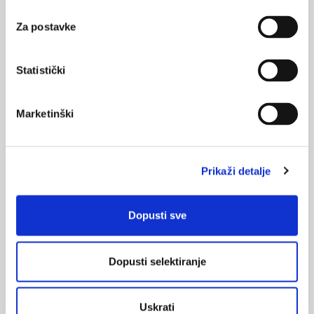
Seksualna aktivnost osoba s
Za postavke
kardiovaskularnim bolestima
Udruženje AHA (American Heart Association) izdalo je
preporuke o "razumnim" rizicima seksualnih aktivnost osoba s
Statistički
kardiovaskularnim bolestima kao što su koronarna bolest,
bolesti valvula te srčano zatajenje. To su osobe koje imaju mali
rizik za kardiovaskularne komplikacije, objavljeno ju časopisu
Corculation.
Marketinški
Prikaži detalje
Dopusti sve
Erektilna disfunkcija - problem o kojem se
šuti
Dopusti selektiranje
Erektilna disfunkcija (ED) je nemogućnost postizanja i održanja
erekcije dostatne za zadovoljavajući spolni odnos. Danas je ED
rastući zdravstveni problem, koji negativno utječe na osjećaj
zdravlja pojedinca i kvalitetu njegova života, te narušava
Uskrati