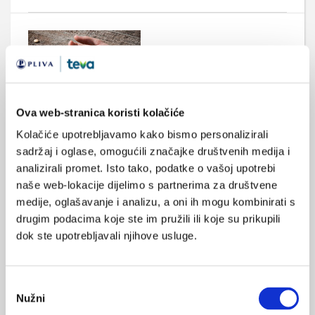
Ova web-stranica koristi kolačiće
Rizično ponašanje intravenskih ovisnika u
SAD-u
Kolačiće upotrebljavamo kako bismo personalizirali
sadržaj i oglase, omogućili značajke društvenih medija i
U velikom istraživanju rizičnog ponašanja za HIV u
desetogodišnjem razdoblju istraženi su intravenski ovisnici u
analizirali promet. Isto tako, podatke o vašoj upotrebi
velikim gradovima SAD-a, uključujući New York, Chicago, Los
naše web-lokacije dijelimo s partnerima za društvene
Angeles i Washington, D.C., a rezultati su objavljeni u MMWR-u,
glasilu CDC-a (Američki centar za kontrolu i prevenciju bolesti).
medije, oglašavanje i analizu, a oni ih mogu kombinirati s
drugim podacima koje ste im pružili ili koje su prikupili
dok ste upotrebljavali njihove usluge.
Odabir
Nužni
pristanka