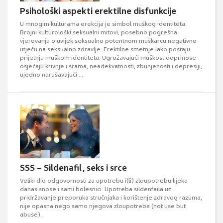
Psihološki aspekti erektilne disfunkcije
U mnogim kulturama erekcija je simbol muškog identiteta.
Brojni kulturološki seksualni mitovi, posebno pogrešna
vjerovanja o uvijek seksualno potentnom muškarcu negativno
utječu na seksualno zdravlje. Erektilne smetnje lako postaju
prijetnja muškom identitetu. Ugrožavajući muškost doprinose
osjećaju krivnje i srama, neadekvatnosti, zbunjenosti i depresiji,
ujedno narušavajući ...
SSS – Sildenafil, seks i srce
Veliki dio odgovornosti za upotrebu i(li) zloupotrebu lijeka
danas snose i sami bolesnici. Upotreba sildenfaila uz
pridržavanje preporuka stručnjaka i korištenje zdravog razuma,
nije opasna nego samo njegova zloupotreba (not use but
abuse).