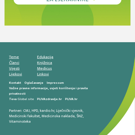
Novi pogled na migrenu: komorbiditeti, spolne
razlike i nove terapije
Antikoagulansi u ljekarničkoj praksi –
komunikacija, adherencija i sigurnost
Muško urološko zdravlje: od funkcionalnih
smetnji do rane onkološke dijagnostike
Mentalno zdravlje muškaraca: skriveni rizici i
kliničke posljedice
Životni stil i kardiovaskularno zdravlje
muškaraca
Teme
Edukacija
Članci
Knjižnica
Vijesti
Medicus
Lijekovi
Linkovi
Kontakt
Oglašavanje
Impressum
Važne pravne informacije, uvjeti korištenja i pravila
privatnosti
Teva
Global site
PLIVAzdravlje.hr
PLIVA.hr
Partneri:
CMJ
,
HPD
,
kardio.hr
,
Liječnički vjesnik
,
Medicinski fakultet
,
Medicinska naklada
,
ŠNZ
,
Vitaminoteka