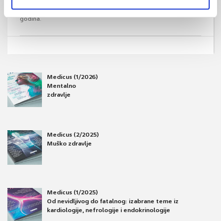
odnose među partnerima. Smatra se da od ED stalno ili
povremeno boluje više od 50% muškaraca u dobi od 40 do 70
godina.
Medicus (1/2026)
Mentalno
zdravlje
Medicus (2/2025)
Muško zdravlje
Medicus (1/2025)
Od nevidljivog do fatalnog: izabrane teme iz
kardiologije, nefrologije i endokrinologije