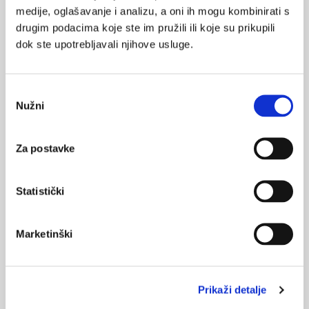
medije, oglašavanje i analizu, a oni ih mogu kombinirati s
drugim podacima koje ste im pružili ili koje su prikupili
Medicus (1/2026)
dok ste upotrebljavali njihove usluge.
Mentalno
zdravlje
Odabir
Nužni
pristanka
Medicus (2/2025)
Muško zdravlje
Za postavke
Statistički
Medicus (1/2025)
Od nevidljivog do fatalnog: izabrane teme iz
kardiologije, nefrologije i endokrinologije
Marketinški
Prikaži detalje
KORISNI ALATI