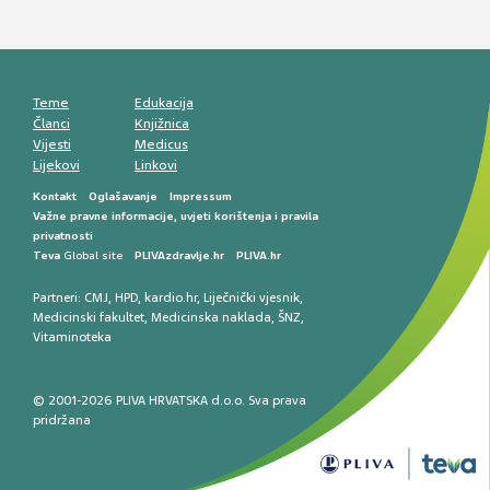
Mentalno zdravlje muškaraca: skriveni rizici i
kliničke posljedice
Životni stil i kardiovaskularno zdravlje
muškaraca
Teme
Edukacija
Članci
Knjižnica
Vijesti
Medicus
Lijekovi
Linkovi
Kontakt
Oglašavanje
Impressum
Važne pravne informacije, uvjeti korištenja i pravila
privatnosti
Teva
Global site
PLIVAzdravlje.hr
PLIVA.hr
Partneri:
CMJ
,
HPD
,
kardio.hr
,
Liječnički vjesnik
,
Medicinski fakultet
,
Medicinska naklada
,
ŠNZ
,
Vitaminoteka
© 2001-2026 PLIVA HRVATSKA d.o.o. Sva prava
pridržana