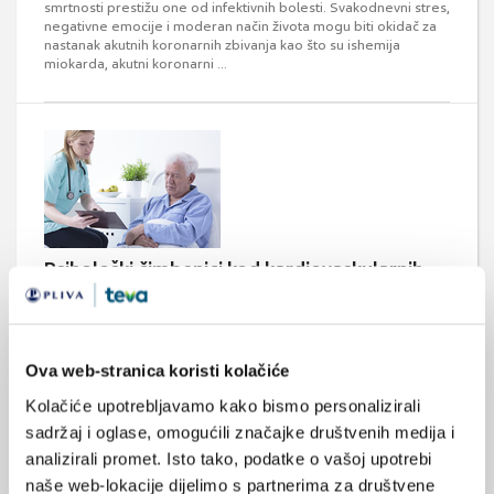
smrtnosti prestižu one od infektivnih bolesti. Svakodnevni stres,
negativne emocije i moderan način života mogu biti okidač za
nastanak akutnih koronarnih zbivanja kao što su ishemija
miokarda, akutni koronarni ...
Psihološki čimbenici kod kardiovaskularnih
bolesti
Spoznaje psihosomatske medicine, liaison psihijatrije,
medicinske psihologije i psihoanalize nedvojbeno ukazuju na
blisku vezanost kardiovaskularnog sustava i psiholoških
Ova web-stranica koristi kolačiće
čimbenika. Međutim te spoznaje još uvijek nisu dovoljno
integrirane u biomedicinski model edukacije i liječenja
Kolačiće upotrebljavamo kako bismo personalizirali
kardiovaskularnih bolesti, te se u praktičnom radu često
sadržaj i oglase, omogućili značajke društvenih medija i
zanemaruje povezanost tih bolesti s psihom i ...
analizirali promet. Isto tako, podatke o vašoj upotrebi
naše web-lokacije dijelimo s partnerima za društvene