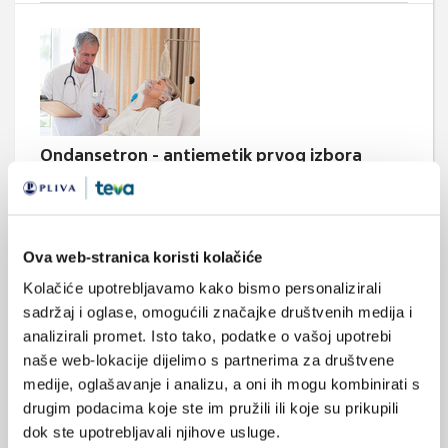
Ondansetron - antiemetik prvog izbora
Ondansetron je snažni, visoko selektivni antiemetik, antagonist
5-HT3 receptora. Koristi se za suzbijanje mučnine i povraćanja
uzrokovanih citotoksičnom kemoterapijom i radioterapijom te u
prevenciji i liječenju poslijeoperacijske mučnine i povraćanja.
Ova web-stranica koristi kolačiće
Kolačiće upotrebljavamo kako bismo personalizirali
sadržaj i oglase, omogućili značajke društvenih medija i
analizirali promet. Isto tako, podatke o vašoj upotrebi
Medicus (1/2026)
naše web-lokacije dijelimo s partnerima za društvene
Mentalno
medije, oglašavanje i analizu, a oni ih mogu kombinirati s
zdravlje
drugim podacima koje ste im pružili ili koje su prikupili
dok ste upotrebljavali njihove usluge.