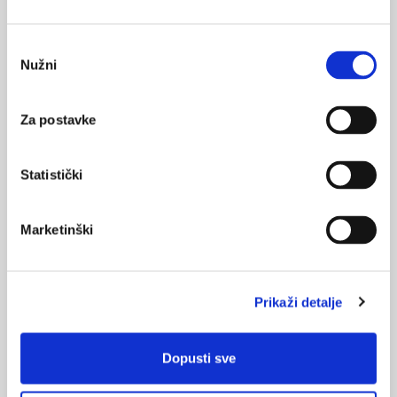
Medicus (2/2025)
Muško zdravlje
Odabir
Nužni
pristanka
Za postavke
Medicus (1/2025)
Od nevidljivog do fatalnog: izabrane teme iz
kardiologije, nefrologije i endokrinologije
Statistički
Marketinški
KORISNI ALATI
Klirens kreatinina
Prikaži detalje
CHA
DS
-VA
2
2
Pušenje
Dopusti sve