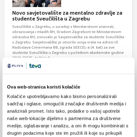
Novo savjetovalište za mentalno zdravlje za
studente Sveučilišta u Zagrebu
Sveučilište u Zagrebu, u suradnji s Ministarstvom znanosti,
obrazovanja i mladih RH, Gradom Zagrebom te Ministarstvom
zdravstva RH, osnovalo je Savjetovalište za studente Sveučilišta
u Zagrebu. Savjetovalište je otvorilo svoja vrata na adresi Ul.
Radoslava Cimermana 88, zgrada SEECEL-a (4. kat) za sve
studente Sveučilišta u Zagrebu s početkom akademske godine
2024./2025., točnije 1. ...
Ova web-stranica koristi kolačiće
Kolačiće upotrebljavamo kako bismo personalizirali
sadržaj i oglase, omogućili značajke društvenih medija i
analizirali promet. Isto tako, podatke o vašoj upotrebi
Mjesec borbe protiv ovisnosti: 15.11 - 15.12
naše web-lokacije dijelimo s partnerima za društvene
Tijekom navedenog razdoblja podiže se razina svijesti o
medije, oglašavanje i analizu, a oni ih mogu kombinirati s
problemima ovisnosti i naglašava uloga svakog pojedinca i
drugim podacima koje ste im pružili ili koje su prikupili
društva u cjelini u suzbijanju zlouporabe droga. Tako će se u