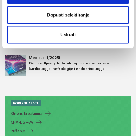
Dopusti selektiranje
Medicus (2/2025)
Muško zdravlje
Uskrati
Medicus (1/2025)
Od nevidljivog do fatalnog: izabrane teme iz
kardiologije, nefrologije i endokrinologije
KORISNI ALATI
Klirens kreatinina
CHA
DS
-VA
2
2
Pušenje