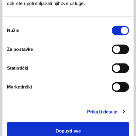
navedenom razdoblju organizirati radionice, edukacije, okrugli
dok ste upotrebljavali njihove usluge.
stolovi te razna kulturna i edukativna događanja s ciljem
suzbijanja zlouporabe droga.
Odabir
Nužni
pristanka
Za postavke
Kockanje
Statistički
Sve više ljudi u Britaniji kocka, a broj ovisnika o kocki je također
u porastu. Ovo je zaključak istraživanja koje je 15. veljače
Marketinški
objavilo Povjerenstvo za igre na sreću te zemlje.
Prikaži detalje
Medicus (1/2026)
Mentalno
Dopusti sve
zdravlje