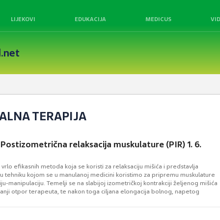
LIJEKOVI
EDUKACIJA
MEDICUS
VI
.net
KALNA TERAPIJA
 Postizometrična relaksacija muskulature (PIR) 1. 6.
 vrlo efikasnih metoda koja se koristi za relaksaciju mišića i predstavlja
ku tehniku kojom se u manulanoj medicini koristimo za pripremu muskulature
ju-manipulaciju. Temelji se na slabijoj izometričkoj kontrakciji željenog mišića
anji otpor terapeuta, te nakon toga ciljana elongacija bolnog, napetog