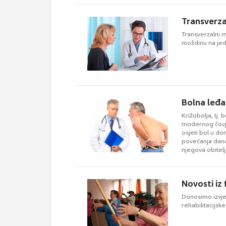
Transverzal
Transverzalni m
moždinu na jed
Bolna leđa
Križobolja, tj.
modernog čovje
osjeti bol u do
povećanja dana 
njegova obitelj 
Novosti iz 
Donosimo izvješ
rehabilitacijsk