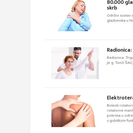
80.000 gl
skrb
Održivi sustav 
glazbenika u H
Radionica:
Radionica: Trig
je g. Tonči Šiti
Elektroter
Bolesti rotato
rotatorne manš
pokreta u odre
s gubitkom funkc