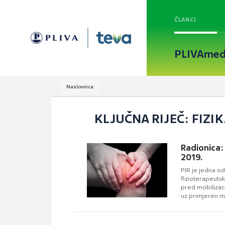
ČLANCI
PLIVAmed
Naslovnica
KLJUČNA RIJEČ: FIZI
Radionica:
2019.
PIR je jedna od
fizioterapeuts
pred mobilizaci
uz primjeren m
mišića.