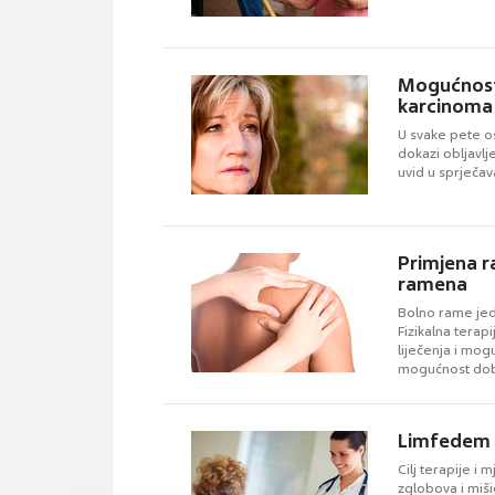
Mogućnosti
karcinoma
U svake pete o
dokazi obljavlj
uvid u sprječav
Primjena r
ramena
Bolno rame jeda
Fizikalna tera
liječenja i mog
mogućnost dobr
Limfedem
Cilj terapije i
zglobova i miši