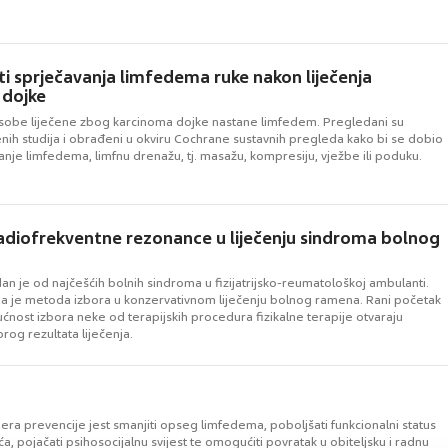
 sprječavanja limfedema ruke nakon liječenja
 dojke
sobe liječene zbog karcinoma dojke nastane limfedem. Pregledani su
enih studija i obrađeni u okviru Cochrane sustavnih pregleda kako bi se dobio
anje limfedema, limfnu drenažu, tj. masažu, kompresiju, vježbe ili poduku.
adiofrekventne rezonance u liječenju sindroma bolnog
n je od najčešćih bolnih sindroma u fizijatrijsko-reumatološkoj ambulanti.
pija je metoda izbora u konzervativnom liječenju bolnog ramena. Rani početak
ućnost izbora neke od terapijskih procedura fizikalne terapije otvaraju
og rezultata liječenja.
 mjera prevencije jest smanjiti opseg limfedema, poboljšati funkcionalni status
ća, pojačati psihosocijalnu svijest te omogućiti povratak u obiteljsku i radnu