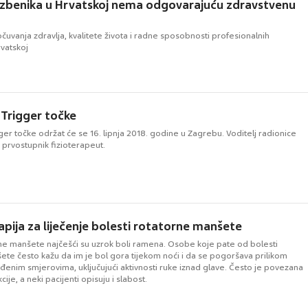
azbenika u Hrvatskoj nema odgovarajuću zdravstvenu
očuvanja zdravlja, kvalitete života i radne sposobnosti profesionalnih
rvatskoj
 Trigger točke
ger točke održat će se 16. lipnja 2018. godine u Zagrebu. Voditelj radionice
ć, prvostupnik fizioterapeut.
apija za liječenje bolesti rotatorne manšete
rne manšete najčešći su uzrok boli ramena. Osobe koje pate od bolesti
ete često kažu da im je bol gora tijekom noći i da se pogoršava prilikom
đenim smjerovima, uključujući aktivnosti ruke iznad glave. Često je povezana
ije, a neki pacijenti opisuju i slabost.