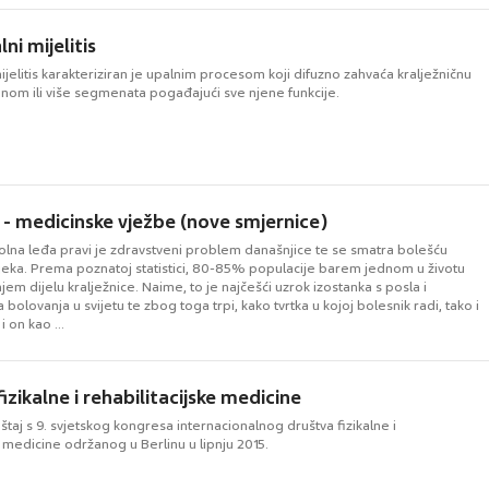
ni mijelitis
ijelitis karakteriziran je upalnim procesom koji difuzno zahvaća kralježničnu
nom ili više segmenata pogađajući sve njene funkcije.
 - medicinske vježbe (nove smjernice)
 bolna leđa pravi je zdravstveni problem današnjice te se smatra bolešću
ka. Prema poznatoj statistici, 80-85% populacije barem jednom u životu
njem dijelu kralježnice. Naime, to je najčešći uzrok izostanka s posla i
bolovanja u svijetu te zbog toga trpi, kako tvrtka u kojoj bolesnik radi, tako i
i on kao ...
fizikalne i rehabilitacijske medicine
taj s 9. svjetskog kongresa internacionalnog društva fizikalne i
e medicine održanog u Berlinu u lipnju 2015.