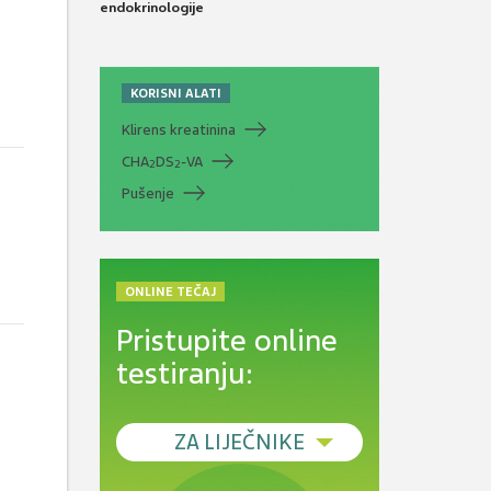
endokrinologije
KORISNI ALATI
Klirens kreatinina
CHA
DS
-VA
2
2
Pušenje
ONLINE TEČAJ
Pristupite online
testiranju:
ZA LIJEČNIKE