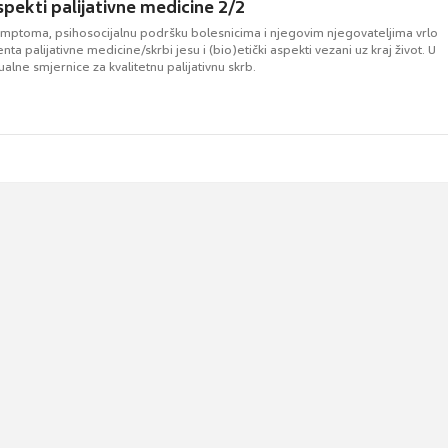
spekti palijativne medicine 2/2
simptoma, psihosocijalnu podršku bolesnicima i njegovim njegovateljima vrlo
a palijativne medicine/skrbi jesu i (bio)etički aspekti vezani uz kraj život. U
ualne smjernice za kvalitetnu palijativnu skrb.