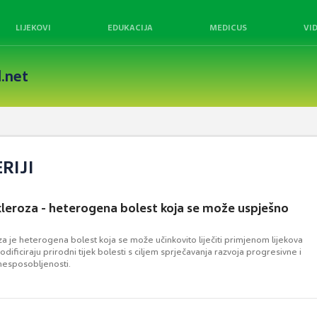
LIJEKOVI
EDUKACIJA
MEDICUS
VI
.net
RIJI
kleroza - heterogena bolest koja se može uspješno
za je heterogena bolest koja se može učinkovito liječiti primjenom lijekova
odificiraju prirodni tijek bolesti s ciljem sprječavanja razvoja progresivne i
onesposobljenosti.