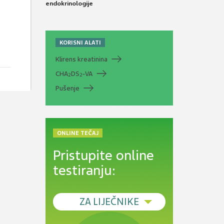
endokrinologije
KORISNI ALATI
Klirens kreatinina
CHA
DS
-VA
2
2
Pušenje
ONLINE TEČAJ
Pristupite online
testiranju:
ZA LIJEČNIKE