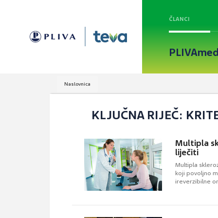
ČLANCI
PLIVAmed
Naslovnica
KLJUČNA RIJEČ: KRITE
Multipla s
liječiti
Multipla sklero
koji povoljno m
ireverzibilne 