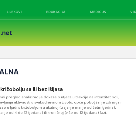
LIJEKOVI
EDUKACIJA
MEDICUS
VI
.net
KALNA
križobolju sa ili bez išijasa
ni pregled analizirao je dokaze o utjecaju trakcije na intenzitet boli,
vljanja aktivnosti u svakodnevnom životu, opće poboljšanje zdravlja i
ao u ljudi s križoboljom u akutnoj (trajanje manje od četiri tjedna),
anje od 4 do 12 tjedana) ili kroničnoj (više od 12 tjedana) fazi.