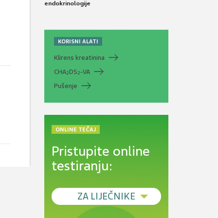
endokrinologije
KORISNI ALATI
Klirens kreatinina
CHA
DS
-VA
2
2
Pušenje
ONLINE TEČAJ
Pristupite online
testiranju:
ZA LIJEČNIKE