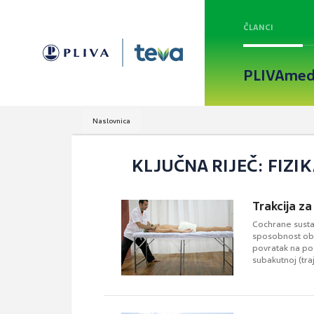
ČLANCI
PLIVAmed
Naslovnica
KLJUČNA RIJEČ: FIZI
Trakcija za 
Cochrane sustav
sposobnost oba
povratak na pos
subakutnoj (traj