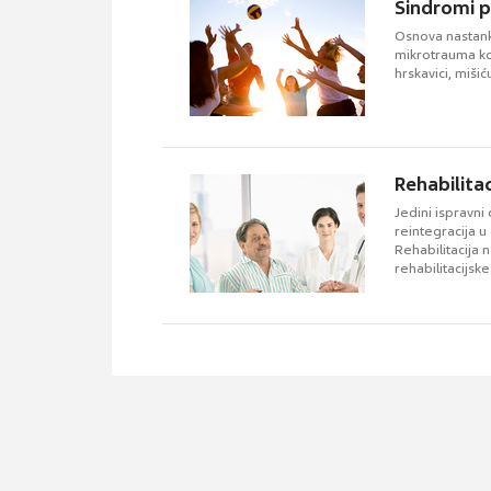
Sindromi 
Osnova nastank
mikrotrauma koj
hrskavici, mišiću
Rehabilita
Jedini ispravni
reintegracija u
Rehabilitacija 
rehabilitacijsk