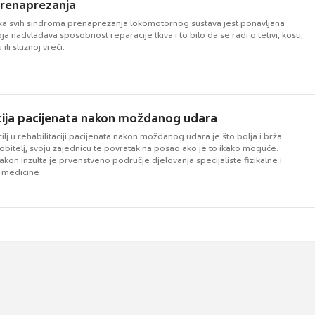
prenaprezanja
a svih sindroma prenaprezanja lokomotornog sustava jest ponavljana
a nadvladava sposobnost reparacije tkiva i to bilo da se radi o tetivi, kosti,
 ili sluznoj vreći.
cija pacijenata nakon moždanog udara
 cilj u rehabilitaciji pacijenata nakon moždanog udara je što bolja i brža
 obitelj, svoju zajednicu te povratak na posao ako je to ikako moguće.
nakon inzulta je prvenstveno područje djelovanja specijaliste fizikalne i
e medicine