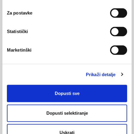
Za postavke
KORISNI ALATI
Statistički
Klirens kreatinina
CHA
DS
-VA
Marketinški
2
2
Pušenje
Prikaži detalje
ONLINE TEČAJ
Dopusti sve
Pristupite online testiranju:
Dopusti selektiranje
ZA LIJEČNIKE
Debljina - od prevencije do personalizirane
Uskrati