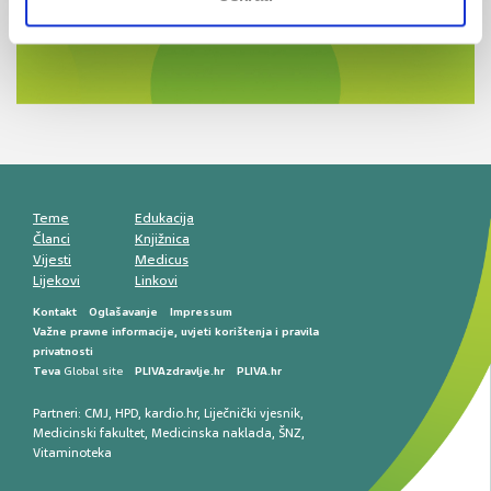
ZA LJEKARNIKE
terapije
Novi pogled na migrenu: komorbiditeti, spolne
razlike i nove terapije
Antikoagulansi u ljekarničkoj praksi –
komunikacija, adherencija i sigurnost
Muško urološko zdravlje: od funkcionalnih
smetnji do rane onkološke dijagnostike
Mentalno zdravlje muškaraca: skriveni rizici i
kliničke posljedice
Životni stil i kardiovaskularno zdravlje
muškaraca
Teme
Edukacija
Članci
Knjižnica
Vijesti
Medicus
Lijekovi
Linkovi
Kontakt
Oglašavanje
Impressum
Važne pravne informacije, uvjeti korištenja i pravila
privatnosti
Teva
Global site
PLIVAzdravlje.hr
PLIVA.hr
Partneri:
CMJ
,
HPD
,
kardio.hr
,
Liječnički vjesnik
,
Medicinski fakultet
,
Medicinska naklada
,
ŠNZ
,
Vitaminoteka