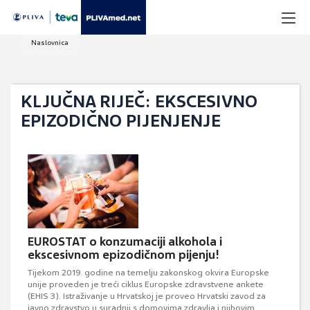
Naslovnica
KLJUČNA RIJEČ: EKSCESIVNO
EPIZODIČNO PIJENJENJE
EUROSTAT o konzumaciji alkohola i
ekscesivnom epizodičnom pijenju!
Tijekom 2019. godine na temelju zakonskog okvira Europske
unije proveden je treći ciklus Europske zdravstvene ankete
(EHIS 3). Istraživanje u Hrvatskoj je proveo Hrvatski zavod za
javno zdravstvo u suradnji s domovima zdravlja i njihovim