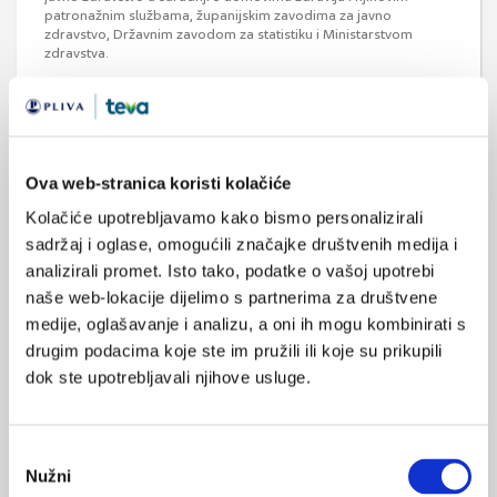
patronažnim službama, županijskim zavodima za javno
zdravstvo, Državnim zavodom za statistiku i Ministarstvom
zdravstva.
Ova web-stranica koristi kolačiće
Medicus (1/2026)
Mentalno
Kolačiće upotrebljavamo kako bismo personalizirali
zdravlje
sadržaj i oglase, omogućili značajke društvenih medija i
analizirali promet. Isto tako, podatke o vašoj upotrebi
naše web-lokacije dijelimo s partnerima za društvene
Medicus (2/2025)
medije, oglašavanje i analizu, a oni ih mogu kombinirati s
Muško zdravlje
drugim podacima koje ste im pružili ili koje su prikupili
dok ste upotrebljavali njihove usluge.
Medicus (1/2025)
Odabir
Od nevidljivog do fatalnog: izabrane teme iz
Nužni
pristanka
kardiologije, nefrologije i endokrinologije