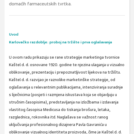
domaćih farmaceutskih tvrtka.
Uvod
Karlovačko razdoblje: proboj na tržište i prva oglašavanja
U ovom radu prikazuju se rane strategije marketinga tvornice
Kaštel d. d. osnovane 1920. godine te njezina ulaganja u vizualno
oblikovanje, prezentaciju i prepoznatljivost lijekova na tržištu.
Kaštel d. d. razvijao je raznolike marketinške strategije, od
oglašavanja u relevantnim publikacijama, intenziviranja suradnje
s liječnicima (posjeti i razmjena iskustava koja se objavljuju u
stručnim časopisima), predstavljanja na izložbama i izdavanja
vlastitog časopisa Medicusa do tiskanja brošura, letaka,
razglednica, rokovnika itd. Naglašava se važnost ranog
uključivanja profesionalnog dizajnera Pavla Gavranića u
oblikovanje vizualnog identiteta proizvoda, čime je Kaštel d. d.