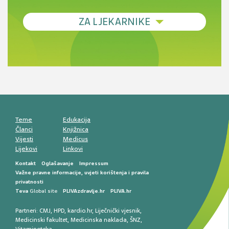
Debljina - od prevencije do personalizirane
ZA LJEKARNIKE
terapije
Novi pogled na migrenu: komorbiditeti, spolne
razlike i nove terapije
Antikoagulansi u ljekarničkoj praksi –
komunikacija, adherencija i sigurnost
Muško urološko zdravlje: od funkcionalnih
smetnji do rane onkološke dijagnostike
Mentalno zdravlje muškaraca: skriveni rizici i
kliničke posljedice
Životni stil i kardiovaskularno zdravlje
muškaraca
Teme
Edukacija
Članci
Knjižnica
Vijesti
Medicus
Lijekovi
Linkovi
Kontakt
Oglašavanje
Impressum
Važne pravne informacije, uvjeti korištenja i pravila
privatnosti
Teva
Global site
PLIVAzdravlje.hr
PLIVA.hr
Partneri:
CMJ
,
HPD
,
kardio.hr
,
Liječnički vjesnik
,
Medicinski fakultet
,
Medicinska naklada
,
ŠNZ
,