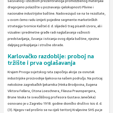
sačuvanog i izložbom prezentiranoga promidžbenog materijala
dragocjeno polazište u poznavanju cjelokupnosti Plivine i
nacionalne industrijske baštine. Nadovezujući se na te rezultate,
u ovom ćemo radu iznijeti pojedine segmente marketinških
strategija tvornice Kaštel d. d. slijedeći trag pisanih izvora, ali i
vizualne i predmetne građe radi naglašavanja važnosti
predstavljanja, čuvanja i isticanja ovog dijela baštine, njezina
daljnjeg prikupljanja i stručne obrade.
Karlovačko razdoblje: proboj na
tržište i prva oglašavanja
Krajem Prvoga svjetskog rata započinju akcije za osnutak
industrijske proizvodnje lijekova na našem području. Na poticaj
nekolicine zagrebačkih ljekarnika (Hinka Brodjovina, Eugena
Viktora Fellera, Otona Loeschnera, Fileusa Praunspergera,
Brune Vouka te sveučilišnog profesora Gustava Janečeka)
osnovano je u Zagrebu 1918. godine dioničko društvo Isis d. d.
(3). Njegov rad proširio se na cijeli teritorij Kraljevine SHS pa je