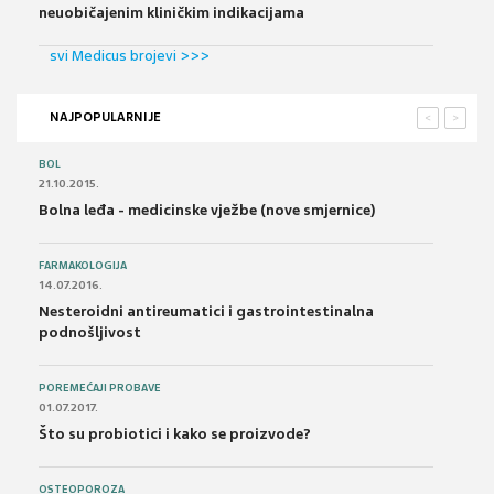
neuobičajenim kliničkim indikacijama
svi Medicus brojevi >>>
NAJPOPULARNIJE
<
>
BOL
21.10.2015.
Bolna leđa - medicinske vježbe (nove smjernice)
FARMAKOLOGIJA
14.07.2016.
Nesteroidni antireumatici i gastrointestinalna
podnošljivost
POREMEĆAJI PROBAVE
01.07.2017.
Što su probiotici i kako se proizvode?
OSTEOPOROZA