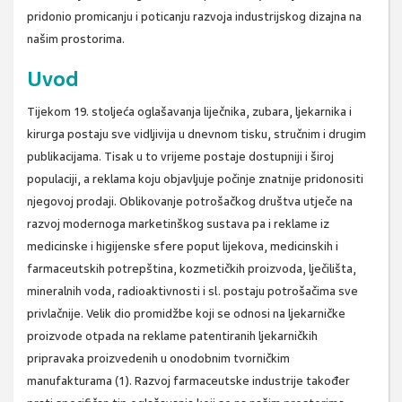
pridonio promicanju i poticanju razvoja industrijskog dizajna na
našim prostorima.
Uvod
Tijekom 19. stoljeća oglašavanja liječnika, zubara, ljekarnika i
kirurga postaju sve vidljivija u dnevnom tisku, stručnim i drugim
publikacijama. Tisak u to vrijeme postaje dostupniji i široj
populaciji, a reklama koju objavljuje počinje znatnije pridonositi
njegovoj prodaji. Oblikovanje potrošačkog društva utječe na
razvoj modernoga marketinškog sustava pa i reklame iz
medicinske i higijenske sfere poput lijekova, medicinskih i
farmaceutskih potrepština, kozmetičkih proizvoda, lječilišta,
mineralnih voda, radioaktivnosti i sl. postaju potrošačima sve
privlačnije. Velik dio promidžbe koji se odnosi na ljekarničke
proizvode otpada na reklame patentiranih ljekarničkih
pripravaka proizvedenih u onodobnim tvorničkim
manufakturama (1). Razvoj farmaceutske industrije također