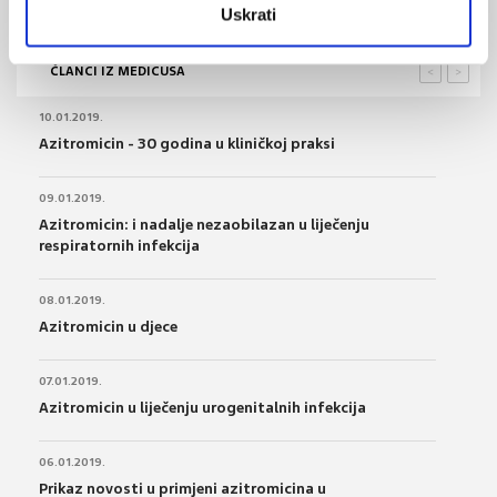
Uskrati
ČLANCI IZ MEDICUSA
<
>
10.01.2019.
Azitromicin - 30 godina u kliničkoj praksi
09.01.2019.
Azitromicin: i nadalje nezaobilazan u liječenju
respiratornih infekcija
08.01.2019.
Azitromicin u djece
07.01.2019.
Azitromicin u liječenju urogenitalnih infekcija
06.01.2019.
Prikaz novosti u primjeni azitromicina u