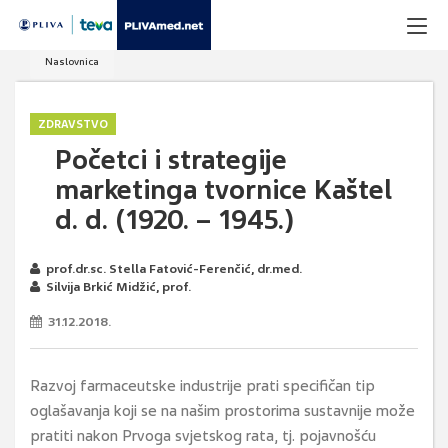
Naslovnica
ZDRAVSTVO
Početci i strategije
marketinga tvornice Kaštel
d. d. (1920. – 1945.)
prof.dr.sc. Stella Fatović-Ferenčić, dr.med.
Silvija Brkić Midžić, prof.
31.12.2018.
Razvoj farmaceutske industrije prati specifičan tip
oglašavanja koji se na našim prostorima sustavnije može
pratiti nakon Prvoga svjetskog rata, tj. pojavnošću