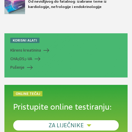
Od nevidljivog do fatalnog: izabrane teme iz
kardiologije, nefrologije i endokrinologije
KORISNI ALATI
Klirens kreatinina
CHA
DS
-VA
2
2
Pušenje
ONLINE TEČAJ
Pristupite online testiranju:
ZA LIJEČNIKE