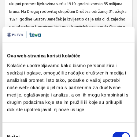
ukupni promet lijekovima već u 1919. godini iznosio 35 milijuna
kruna. Na Drugoj redovitoj skupštini Društva održanoj 31. ožujka
1921. godine Gustav Janeček je izvijestio da je Isis d. d. zajedno
s mađarskom tvornicom lijekova i kemijskih proizvoda Chinoin u
1920. godini
osnovao Kaštel d. d.
, tvornicu kemijsko-
farmaceutskih preparata u Karlovcu. U taj posao uložio je Isis d.
d. zemljište i imanje u vrijednosti od 1,400.000 kruna te opremu
Ova web-stranica koristi kolačiće
u vrijednosti od 1,000.000 kruna, dok je Chinoin uložio
strojeve, opremu i kemikalije u vrijednosti od 1,200.000 kruna
Kolačiće upotrebljavamo kako bismo personalizirali
sadržaj i oglase, omogućili značajke društvenih medija i
(4). U rujnu 1921. godine u skromnoj tvornici u Karlovcu na
analizirali promet. Isto tako, podatke o vašoj upotrebi
aristokratskome imanju, nekadašnjem vlasništvu grofa
naše web-lokacije dijelimo s partnerima za društvene
Nugenta, započeo je tako s radom prvi organizirani tabletni,
medije, oglašavanje i analizu, a oni ih mogu kombinirati s
injekcijski i galenski odjel u kojemu je bilo zaposleno 37
drugim podacima koje ste im pružili ili koje su prikupili
djelatnika. O povijesti Kaštela / Plive do sada je izišlo više
dok ste upotrebljavali njihove usluge.
prigodnih članaka i monografskih izdanja, uglavnom u povodu
obljetnica (5 – 11). Već u svibanjskome broju Vjesnika ljekarnika
iz 1921. godine, u rubrici Razne vijesti, izlazi nepotpisani
Odabir
opsežniji članak o osnutku tvornice Kaštel za koju se navodi da
Nužni