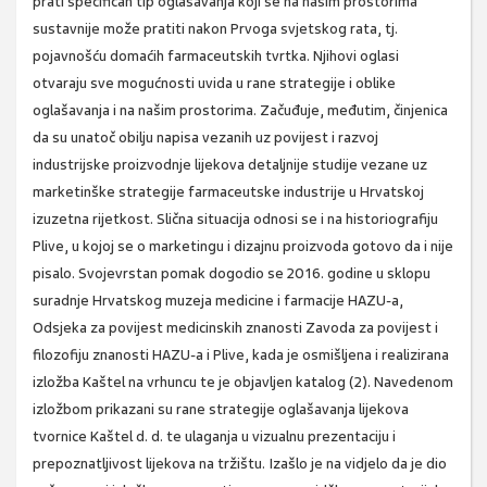
prati specifičan tip oglašavanja koji se na našim prostorima
sustavnije može pratiti nakon Prvoga svjetskog rata, tj.
pojavnošću domaćih farmaceutskih tvrtka. Njihovi oglasi
otvaraju sve mogućnosti uvida u rane strategije i oblike
oglašavanja i na našim prostorima. Začuđuje, međutim, činjenica
da su unatoč obilju napisa vezanih uz povijest i razvoj
industrijske proizvodnje lijekova detaljnije studije vezane uz
marketinške strategije farmaceutske industrije u Hrvatskoj
izuzetna rijetkost. Slična situacija odnosi se i na historiografiju
Plive, u kojoj se o marketingu i dizajnu proizvoda gotovo da i nije
pisalo. Svojevrstan pomak dogodio se 2016. godine u sklopu
suradnje Hrvatskog muzeja medicine i farmacije HAZU-a,
Odsjeka za povijest medicinskih znanosti Zavoda za povijest i
filozofiju znanosti HAZU-a i Plive, kada je osmišljena i realizirana
izložba Kaštel na vrhuncu te je objavljen katalog (2). Navedenom
izložbom prikazani su rane strategije oglašavanja lijekova
tvornice Kaštel d. d. te ulaganja u vizualnu prezentaciju i
prepoznatljivost lijekova na tržištu. Izašlo je na vidjelo da je dio