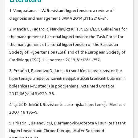
1. Vongpatanasin W. Resistant hypertension: a review of
diagnosis and management. JAMA 2014;311:2216–24.
2. Mancia G, Fagard R, Narkiewicz K i sur. ESH/ESC Guidelines for
the management of arterial hypertension: the Task Force for
the management of arterial hypertension of the European
Society of Hypertension (ESH) and of the European Society of
Cardiology (ESC). J Hypertens 2013;31:1281–357.
3. Prkačin I, Balenović D, Jurina A i sur. Učestalost rezistentne
hipertenzije u hipertenzivnih nedijabetičkih kroničnih bubrežnih
bolesnika (I–IV. stadij) je podcijenjena. Acta Med Croatica
2012;66(supl 3):229–33.
4. Ljutić D. Jeličić I. Rezistentna arterijska hipertenzija. Medicus
2007;16 195–9.
5. Prkacin I, Balenovic D, Djermanovic-Dobrota V i sur. Resistant
Hypertension and Chronotherapy. Mater Sociomed