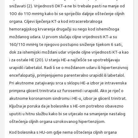
snižavati (2). Vrijednosti DKT-a ne bi trebale pasti na manje od
100 do 110 mmHg kako bi se spriječilo daljnje oštećenje ciljnih
organa. Ciljevi liječenja KT-a kod intracerebralnoga
hemoragijskog krvarenja drugačiji su nego kod ishemičnoga
moždanog udara. U prvom slučaju ciljne vrijednosti KT-a su
160/110 mmHg te njegovo postupno sniženje tijekom 6 sati,
dok za ishemijski moždani udar vrijede ciljne vrijednosti KT-a kao
i za ostale HE (20). U stanju HE-a najčešće se upotrebljavaju
urapidil i labetalol. Radi li se o moždanom udaru ili hipertenzivnoj
encefalopatiji, primjenjujemo parenteralno urapidil ili labetalol.
Pri akutnome zatajivanju srca u sklopu HE-a izbor je intravenska
primjena gliceril trinitrata uz furosemid i urapidil. Ako je riječ o
akutnome koronarnom sindromu i HE-u, izbor je gliceril trinitrat.
Ključna je poruka da je bolesnike s HE-om potrebno obavezno
uputiti u hitnu službu kako bi se utjecalo na smanjenje nastalog
oštećenja ciljnih organa uzrokovanog hipertenzijom.
Kod bolesnika s HU-om gdje nema oštećenja ciljnih organa