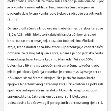
moksonidina, urapidila te minoksidila strogo je individualno. Riječ
je o kombiniranom antihipertenzivnom liječenju u kojem se
pacijentu daju fiksne kombinacije lijekova radi bolje suradljivosti
(8 – 11).
Ovisno o oštećenju ciljnog organa treba usmjeriti i izbor terapije
(1, 2): ACEI, ARB i blokatori kalcijskih kanala učinkovitiji su od
beta-blokatora u smanjenju HLK. Ako bolesnik ima fibrilaciju
atrija, treba dodati beta-blokatore. Hipertenzija je vodeći rizični
čimbenik za razvoj zatajivanja srca, a danas je ono jednako česta
komplikacija hipertenzije kao i moždani udar. Više od 50%
bolesnika s RH ima metabolički sindrom o čemu također treba
misliti pri izboru liječenja. Poseban je problem zatajivanje srca s
očuvanom sistoličkom funkcijom, što je tipična komplikacija
njegova hipertenzivnog oštećenja (12). Učinkovitom se pokazala
upotreba antagonista mineralokortikoidnih receptora poput
spironolaktona, čak i u niskim dozama, i α-1-blokatora
doksazosina kao četvrtog ili petog antihipertenzivnog lijeka (1).