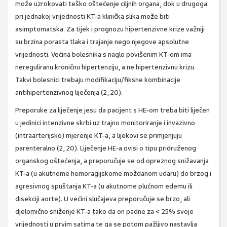
može uzrokovati teško oštećenje ciljnih organa, dok u drugoga
pri jednakoj vrijednosti KT-a klinička slika može biti
asimptomatska. Za tijek i prognozu hipertenzivne krize važniji
su brzina porasta tlaka i trajanje nego njegove apsolutne
vrijednosti. Većina bolesnika s naglo povišenim KT-om ima
nereguliranu kroničnu hipertenziju, a ne hipertenzivnu krizu.
Takvi bolesnici trebaju modifikaciju/fiksne kombinacije
antihipertenzivnog liječenja (2, 20).
Preporuke za liječenje jesu da pacijent s HE-om treba biti liječen
u jedinici intenzivne skrbi uz trajno monitoriranje i invazivno
(intraarterijsko) mjerenje KT-a, a lijekovi se primjenjuju
parenteralno (2, 20). Liječenje HE-a ovisi o tipu pridruženog
organskog oštećenja, a preporučuje se od opreznog snižavanja
KT-a (u akutnome hemoragijskome moždanom udaru) do brzog i
agresivnog spuštanja KT-a (u akutnome plućnom edemu ili
disekciji aorte). U većini slučajeva preporučuje se brzo, ali
djelomično sniženje KT-a tako da on padne za < 25% svoje
vrijednosti u prvim satima te ga se potom pažljivo nastavlja