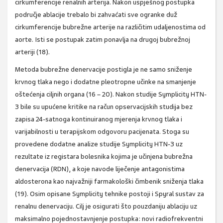
cirkumferencije renalnih arterija. Nakon uspješnog postupka
područje ablacije trebalo bi zahvaćati sve ogranke duž
cirkumferencije bubrežne arterije na različitim udaljenostima od
aorte. Isti se postupak zatim ponavlja na drugoj bubrežnoj
arteriji (18).
Metoda bubrežne denervacije postigla je ne samo sniženje
krvnog tlaka nego i dodatne pleotropne učinke na smanjenje
oštećenja ciljnih organa (16 – 20). Nakon studije Symplicity HTN-
3 bile su upućene kritike na račun opservacijskih studija bez
zapisa 24-satnoga kontinuiranog mjerenja krvnog tlaka i
varijabilnosti u terapijskom odgovoru pacijenata. Stoga su
provedene dodatne analize studije Symplicity HTN-3 uz
rezultate iz registara bolesnika kojima je učinjena bubrežna
denervacija (RDN), a koje navode liječenje antagonistima
aldosterona kao najvažniji farmakološki čimbenik sniženja tlaka
(19). Osim opisane Symplicity tehnike postoji i Spyral sustav za
renalnu denervaciju. Cilj je osigurati što pouzdaniju ablaciju uz
maksimalno pojednostavnjenje postupka: novi radiofrekventni