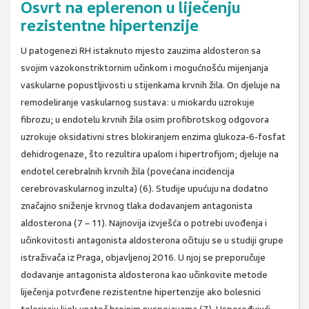
Osvrt na eplerenon u liječenju
rezistentne hipertenzije
U patogenezi RH istaknuto mjesto zauzima aldosteron sa
svojim vazokonstriktornim učinkom i mogućnošću mijenjanja
vaskularne popustljivosti u stijenkama krvnih žila. On djeluje na
remodeliranje vaskularnog sustava: u miokardu uzrokuje
fibrozu; u endotelu krvnih žila osim profibrotskog odgovora
uzrokuje oksidativni stres blokiranjem enzima glukoza-6-fosfat
dehidrogenaze, što rezultira upalom i hipertrofijom; djeluje na
endotel cerebralnih krvnih žila (povećana incidencija
cerebrovaskularnog inzulta) (6). Studije upućuju na dodatno
značajno sniženje krvnog tlaka dodavanjem antagonista
aldosterona (7 – 11). Najnovija izvješća o potrebi uvođenja i
učinkovitosti antagonista aldosterona očituju se u studiji grupe
istraživača iz Praga, objavljenoj 2016. U njoj se preporučuje
dodavanje antagonista aldosterona kao učinkovite metode
liječenja potvrđene rezistentne hipertenzije ako bolesnici