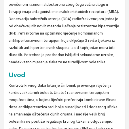
povišenom razinom aldosterona zbog čega važnu ulogu u
terapiji imaju antagonisti mineralokortikoidnih receptora (MRA).
Denervacija bubrežnih arterija (DBA) radiofrekvencijom jedna je
od obećavajućih novih metoda liječenja rezistentne hipertenzije
(RH), refraktorne na optimalno liječenje kombiniranom
antihipertenzivnom terapijom koja uključuje 3 i više lijekova iz
različitih antihipertenzivnih skupina, a od kojih jedan mora biti
diuretik. Potrebno je prethodno isključiti sekundarne uzroke,
neadekvatno mjerenje tlaka te nesuradljivost bolesnika.
Uvod
Kontrola krvnog tlaka bitan je čimbenik prevencije i liječenja
kardiovaskularnih bolesti. Unatoč raznovrsnim terapijskim
mogućnostima, u kojima liječnici preferiraju kombinirane fiksne
doze antihipertenziva radi bolje suradljivosti i dodatnog učinka
na smanjenje oštećenja ciljnih organa, i nadalje velik broj
bolesnika ne postiže regulaciju krvnog tlaka na odgovarajući
način. Dijagnoza rezistentne hipertenzije (RH) postavlja se u