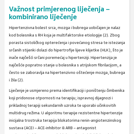
Važnost primjerenog liječenja –
kombinirano liječenje
Hipertenzivna bolest srca, mozga i bubrega uobičajen je nalaz
kod bolesnika s RH koja je multifaktorske etiologije (2). Zbog
porasta sistoličkog opterećenja i povećanog stresa te istezanja
srčanih stijenki dolazi do hipertrofije lijeve klijetke (HLK), što je
inače najčešći srčani poremećaj u hipertenziji. Hipertenzija je
najčešće popratno stanje u bolesnika s atrijskom fibrilacijom, a
često se zaboravlja na hipertenzivno oštećenje mozga, bubrega
i žila (2).
Liječenje je usmjereno prema identifikaciji i poništenju čimbenika
koji pridonose otpornosti na terapiju; ispravnoj dijagnozi i
prikladnoj terapiji sekundarnih uzroka te uporabi učinkovitih
multidrug režima. U algoritmu terapije rezistentne hipertenzije
inicijalna trostruka terapija blokatorima renin-angiotenzinskog
sustava (ACEI – ACE-inhibitor ili ARB – antagonist