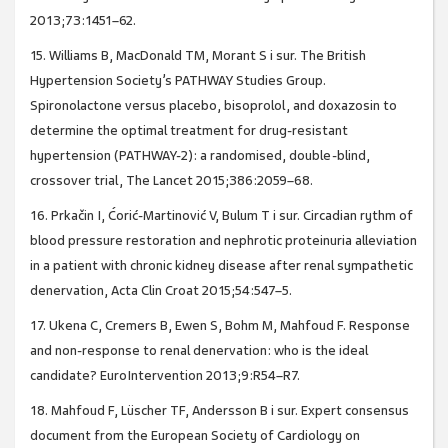
2013;73:1451–62.
15. Williams B, MacDonald TM, Morant S i sur. The British
Hypertension Society’s PATHWAY Studies Group.
Spironolactone versus placebo, bisoprolol, and doxazosin to
determine the optimal treatment for drug-resistant
hypertension (PATHWAY-2): a randomised, double-blind,
crossover trial, The Lancet 2015;386:2059–68.
16. Prkačin I, Ćorić-Martinović V, Bulum T i sur. Circadian rythm of
blood pressure restoration and nephrotic proteinuria alleviation
in a patient with chronic kidney disease after renal sympathetic
denervation, Acta Clin Croat 2015;54:547–5.
17. Ukena C, Cremers B, Ewen S, Bohm M, Mahfoud F. Response
and non-response to renal denervation: who is the ideal
candidate? EuroIntervention 2013;9:R54–R7.
18. Mahfoud F, Lüscher TF, Andersson B i sur. Expert consensus
document from the European Society of Cardiology on