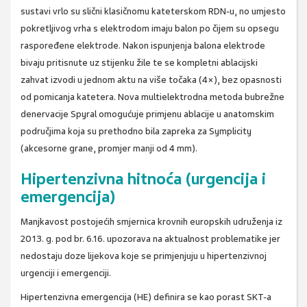
sustavi vrlo su slični klasičnomu kateterskom RDN-u, no umjesto
pokretljivog vrha s elektrodom imaju balon po čijem su opsegu
raspoređene elektrode. Nakon ispunjenja balona elektrode
bivaju pritisnute uz stijenku žile te se kompletni ablacijski
zahvat izvodi u jednom aktu na više točaka (4×), bez opasnosti
od pomicanja katetera. Nova multielektrodna metoda bubrežne
denervacije Spyral omogućuje primjenu ablacije u anatomskim
područjima koja su prethodno bila zapreka za Symplicity
(akcesorne grane, promjer manji od 4 mm).
Hipertenzivna hitnoća (urgencija i
emergencija)
Manjkavost postojećih smjernica krovnih europskih udruženja iz
2013. g. pod br. 6.16. upozorava na aktualnost problematike jer
nedostaju doze lijekova koje se primjenjuju u hipertenzivnoj
urgenciji i emergenciji.
Hipertenzivna emergencija (HE) definira se kao porast SKT-a