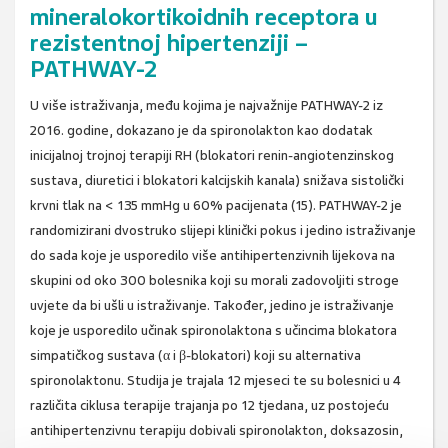
mineralokortikoidnih receptora u
rezistentnoj hipertenziji –
PATHWAY-2
U više istraživanja, među kojima je najvažnije PATHWAY-2 iz
2016. godine, dokazano je da spironolakton kao dodatak
inicijalnoj trojnoj terapiji RH (blokatori renin-angiotenzinskog
sustava, diuretici i blokatori kalcijskih kanala) snižava sistolički
krvni tlak na < 135 mmHg u 60% pacijenata (15). PATHWAY-2 je
randomizirani dvostruko slijepi klinički pokus i jedino istraživanje
do sada koje je usporedilo više antihipertenzivnih lijekova na
skupini od oko 300 bolesnika koji su morali zadovoljiti stroge
uvjete da bi ušli u istraživanje. Također, jedino je istraživanje
koje je usporedilo učinak spironolaktona s učincima blokatora
simpatičkog sustava (α i β-blokatori) koji su alternativa
spironolaktonu. Studija je trajala 12 mjeseci te su bolesnici u 4
različita ciklusa terapije trajanja po 12 tjedana, uz postojeću
antihipertenzivnu terapiju dobivali spironolakton, doksazosin,