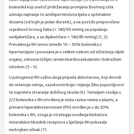
bolesnikâ koji unatoč pridržavanju promjena životnog stila
uzimaju najmanje tri antihipertenzivna lijeka u optimalnim
dozama (od kojih je jedan diuretik), a ne postižu preporučene
vrijednosti krvnog tlaka (< 140/90 mmHg za populaciju
nedijabetičara, a za dijabetičare < 140/85 mmHg) (1, 2).
Prevalencija RH iznosi između 10 – 30% bolesnika s
hipertenzijom i povezana je s velikim rizikom od oštećenja ciljnih
organa, odnosno lošijim cerebrokardiovaskularnim i bubrežnim
ishodom (3 – 5).
U patogenezi RH važna uloga pripada aldosteronu, koji dovodi
do retencije natrija, vazokonstrikcije i mijenja žilnu popustljivost
te suprimira stvaranje dušičnog oksida (6). Temeljem studija u
2/3 bolesnika s RH utvrđena je niska razina renina u plazmi, a
primarni hiperaldosteronizam (PH) utvrđen je u do 20%
bolesnika s RH, stoga je strategija uvođenja blokatora
mineralokortikoidnih receptora u liječenje RH pokazala
nedvojben učinak (7).