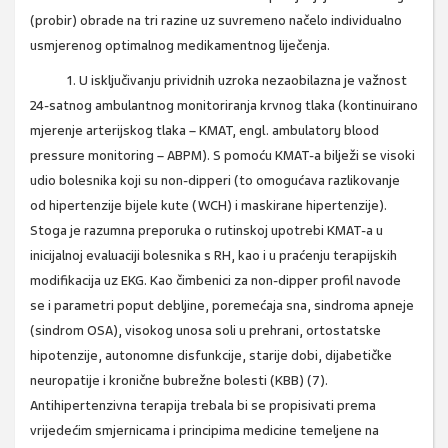
(probir) obrade na tri razine uz suvremeno načelo individualno
usmjerenog optimalnog medikamentnog liječenja.
1. U isključivanju prividnih uzroka nezaobilazna je važnost
24-satnog ambulantnog monitoriranja krvnog tlaka (kontinuirano
mjerenje arterijskog tlaka – KMAT, engl. ambulatory blood
pressure monitoring – ABPM). S pomoću KMAT-a bilježi se visoki
udio bolesnika koji su non-dipperi (to omogućava razlikovanje
od hipertenzije bijele kute (WCH) i maskirane hipertenzije).
Stoga je razumna preporuka o rutinskoj upotrebi KMAT-a u
inicijalnoj evaluaciji bolesnika s RH, kao i u praćenju terapijskih
modifikacija uz EKG. Kao čimbenici za non-dipper profil navode
se i parametri poput debljine, poremećaja sna, sindroma apneje
(sindrom OSA), visokog unosa soli u prehrani, ortostatske
hipotenzije, autonomne disfunkcije, starije dobi, dijabetičke
neuropatije i kronične bubrežne bolesti (KBB) (7).
Antihipertenzivna terapija trebala bi se propisivati prema
vrijedećim smjernicama i principima medicine temeljene na