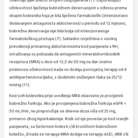
toleriraju lijek unatoč brojnim nuspojavama (7). Uspoređujući
učinkovitost liječenja bubrežnom denervacijom u odnosu prema
skupini bolesnika koja je bila liječena farmakološki (intenzivirano
dodavanjem antagonista aldosterona) u periodu od 12 mjeseci,
bubrežna denervacija nije bila bolja od intenziviranoga
farmakološkog pristupa (7). Sukladno izvješćima o visokoj
prevalenciji primarnog aldosteronizma kod pacijenata s RH,
istraživanja su pokazala da antagonisti mineralokortikoidnih
receptora (MRA) u dozi od 12,5 do 50 mg na dan znatno
pridonose učinkovitosti kada se dodaju postojećoj terapiji od 4
antihipertenzivna lijeka, s dodatnim sniženjem tlaka za 25/12
mmHg (11).
Kod svih bolesnika prije uvođenja MRA obavezno je procijeniti
bubrežnu funkciju. Ako je procijenjena bubrežna funkcija eGFR <
50 mL/min, ne preporučuje se dnevna doza viša od 25 mg,
primarno zbog hiperkaliemije. Rizik od nje povećan je kod starijih
pacijenata, sa šećernom bolesti i/ili kroničnom bubrežnom
bolešću, ili kada se terapija MRA dodaje na terapiju ACEI, ARB i/ili