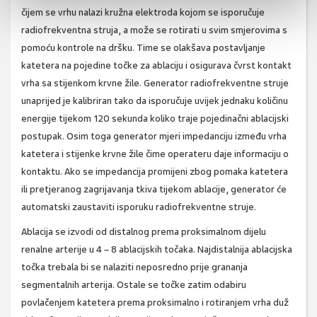
čijem se vrhu nalazi kružna elektroda kojom se isporučuje
radiofrekventna struja, a može se rotirati u svim smjerovima s
pomoću kontrole na dršku. Time se olakšava postavljanje
katetera na pojedine točke za ablaciju i osigurava čvrst kontakt
vrha sa stijenkom krvne žile. Generator radiofrekventne struje
unaprijed je kalibriran tako da isporučuje uvijek jednaku količinu
energije tijekom 120 sekunda koliko traje pojedinačni ablacijski
postupak. Osim toga generator mjeri impedanciju između vrha
katetera i stijenke krvne žile čime operateru daje informaciju o
kontaktu. Ako se impedancija promijeni zbog pomaka katetera
ili pretjeranog zagrijavanja tkiva tijekom ablacije, generator će
automatski zaustaviti isporuku radiofrekventne struje.
Ablacija se izvodi od distalnog prema proksimalnom dijelu
renalne arterije u 4 – 8 ablacijskih točaka. Najdistalnija ablacijska
točka trebala bi se nalaziti neposredno prije grananja
segmentalnih arterija. Ostale se točke zatim odabiru
povlačenjem katetera prema proksimalno i rotiranjem vrha duž