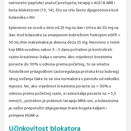
natriuretic peptide) unatoč postojećoj terapiji s ACEI ili ARB i
beta-blokatorom (13, 14), što se vrlo često dijagnosticira kod
bolesnika s RH.
Eplerenon se uvodi u dozi od 25 mg na dan i titrira do 50 mg na
dan. Kod bolesnika sa smanjenom bubrežnom funkcijom eGFR <
50 mL/min maksimalna je dnevna doza 25 mg. Neovisno o tome
koji MRA uvodimo nakon 3 – 5 dana potrebno je kontrolirati
razinu kreatinina i kalija u serumu. Ako vrijednost kreatinina
poraste do 30% u odnosu prema početnoj, to se smatra
fiziološkom prilagodbom (autoregulacija protoka kroz bubreg)
zbog sniženja tlaka te se ona normalizira u periodu od nekoliko
mjeseci. No, ako vrijednost kreatinina poraste za > 30% u
odnosu prema početnoj razini, a razina kalija poraste na > 5,5
mmol/L, potrebno je prekinuti terapiju MRA-om, a bolesnicima
je važno preporučiti izbjegavanje hrane bogate kalijem i
primjene NSAR-a.
Učinkovitost blokatora