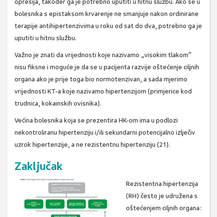
opresija, također ga je potrebno uputiti u hitnu službu. Ako se u
bolesnika s epistaksom krvarenje ne smanjuje nakon ordinirane
terapije antihipertenzivima u roku od sat do dva, potrebno ga je
uputiti u hitnu službu.
Važno je znati da vrijednosti koje nazivamo „visokim tlakom“
nisu fiksne i moguće je da se u pacijenta razvije oštećenje ciljnih
organa ako je prije toga bio normotenzivan, a sada mjerimo
vrijednosti KT-a koje nazivamo hipertenzijom (primjerice kod
trudnica, kokainskih ovisnika).
Većina bolesnika koja se prezentira HK-om ima u podlozi
nekontroliranu hipertenziju i/ili sekundarni potencijalno izlječiv
uzrok hipertenzije, a ne rezistentnu hipertenziju (21).
Zaključak
Rezistentna hipertenzija
(RH) često je udružena s
oštećenjem ciljnih organa: