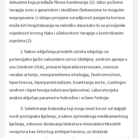
dokazima koja predlaže fiksne kombinacije (2). Izbor početne
terapije ovisi o genetskim i okolišnim čimbenicima te mogućim
nuspojavama. U sklopu procjene suradljivosti pacijenta korisna
može biti hospitalizacija na nekoliko dana kako bi se procijenile
vrijednosti krvnog tlaka i učinkovitost terapije u kontroliranim
uvjetima (2).
2. Nakon isključenja prividnih uzroka isključuju se
potencijalno lječivi sekundarni uzroci (debljina, sindrom apneje u
snu (sindrom OSA), primarni hiperaldosteronizam, stenoza
renalne arterije, renoparenhimna etiologija, feokromocitom,
hipertireoza, hiperparatiroidizam, koarktacija aorte, Cushingov
sindrom i hipertenzija inducirana lijekovima). Laboratorijska
analiza uključuje parametre bubrežne i srčane funkcije.
3. Selektiranje bolesnika koji mogu imati korist od daljnjih
novih postupaka liječenja, a nakon optimalnoga medikamentnog
liječenja, odnosno dodavanja blokatora mineralokortikoidnih
receptora kao četvrtog antihipertenziva, uz dodatak