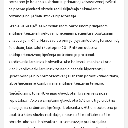
potrebno je bolesnika zbrinuti u primarnoj zdravstvenoj zaštiti
te potom planirati obradu radi isključenja sekundarnih
potencijalno lječivih uzroka hipertenzije.
Stanje HU-a liječi se kombiniranom peroralnom primjenom
antihipertenzivnih lijekova i praćenjem pacijenta s postupnim
snižavanjem KT-a. Najčešće se primjenjuju amlodipin, furosemid,
felodipin, labetalol i kaptopril (20). Prilikom odabira
antihipertenzivnog liječenja potrebno je procijeniti
kardiovaskularni rizik bolesnika. Ako bolesnik ima visok i vrlo
visok kardiovaskularni rizik te naglo nastalu hipertenziju
(prethodno je bio normotenzivan) ili znatan porast krvnog tlaka,
izbor liječenja je kombinirana antihipertenzivna terapija.
Najčešći simptomi HU-a jesu glavobolja i krvarenje iz nosa
(epistaksa). Ako se simptomi glavobolje (i/ili smetnje vida) ne
smanjuju na ordinirano liječenje, bolesnika s HU-om potrebno je
uputiti u hitnu službu radi daljnje neurološke i oftalmološke
obrade. Ako se u bolesnika s HU-om razvije prekordijalna