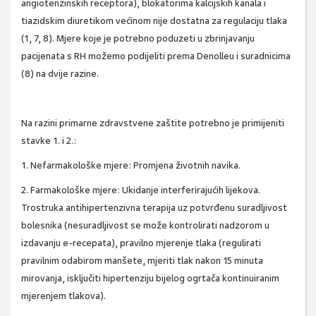
angiotenzinskih receptora), blokatorima kalcijskih kanala i
tiazidskim diuretikom većinom nije dostatna za regulaciju tlaka
(1, 7, 8). Mjere koje je potrebno poduzeti u zbrinjavanju
pacijenata s RH možemo podijeliti prema Denolleu i suradnicima
(8) na dvije razine.
Na razini primarne zdravstvene zaštite potrebno je primijeniti
stavke 1. i 2.:
1. Nefarmakološke mjere: Promjena životnih navika.
2. Farmakološke mjere: Ukidanje interferirajućih lijekova.
Trostruka antihipertenzivna terapija uz potvrđenu suradljivost
bolesnika (nesuradljivost se može kontrolirati nadzorom u
izdavanju e-recepata), pravilno mjerenje tlaka (regulirati
pravilnim odabirom manšete, mjeriti tlak nakon 15 minuta
mirovanja, isključiti hipertenziju bijelog ogrtača kontinuiranim
mjerenjem tlakova).