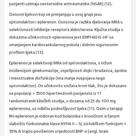
pacijenti uzimaju nesteroidne antireumatike (NSAR) (12).
Osnovni lijekovi koji se primjenjuju u ovoj grupi jesu
spironolakton i eplerenon. Osnovna je razlika djelovanja MRA u
selektivnosti inhibicije receptora aldosterona. Ključna studija s
dokazima učinkovitosti eplerenona jest EMPHASIS-HF sa
smanjenjem kardiovaskularnog pobola i dobrim sigurnosnim
profilom lijeka (13).
Eplerenon je selektivniji MRA od spironolaktona, s nižom
incidencijom ginekomastije, osjetljivosti dojki i bradavica, spolne
i menstrualne disfunkcije (ima manje nuspojava nego
spironolakton). On učinkovito snižava krvni tlak, što je dokazano
na populaciji > 3500 hipertenzivnih pacijenata iz 11
randomiziranih kliničkih studija, u dozama od 25 do 100 mg
eplerenona, uz odličnu podnošljivost lijeka (11). Osim u terapiji
RH eplerenon je indiciran kod bolesnika s kroničnom srčanom
slabošću funkcionalne klase NYHA II – IV, sistoličkom funkcijom <
35% ili trajno povišenom vrijednosti BNP-a (engl. brain