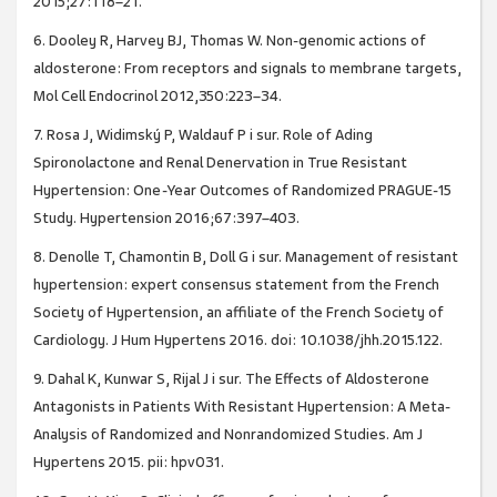
2015;27:118–21.
6. Dooley R, Harvey BJ, Thomas W. Non-genomic actions of
aldosterone: From receptors and signals to membrane targets,
Mol Cell Endocrinol 2012,350:223–34.
7. Rosa J, Widimský P, Waldauf P i sur. Role of Ading
Spironolactone and Renal Denervation in True Resistant
Hypertension: One-Year Outcomes of Randomized PRAGUE-15
Study. Hypertension 2016;67:397–403.
8. Denolle T, Chamontin B, Doll G i sur. Management of resistant
hypertension: expert consensus statement from the French
Society of Hypertension, an affiliate of the French Society of
Cardiology. J Hum Hypertens 2016. doi: 10.1038/jhh.2015.122.
9. Dahal K, Kunwar S, Rijal J i sur. The Effects of Aldosterone
Antagonists in Patients With Resistant Hypertension: A Meta-
Analysis of Randomized and Nonrandomized Studies. Am J
Hypertens 2015. pii: hpv031.