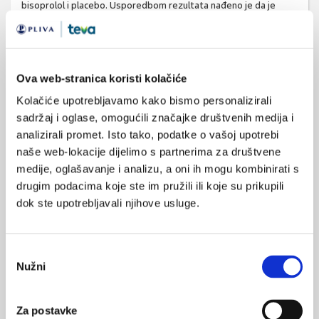
bisoprolol i placebo. Usporedbom rezultata nađeno je da je
prosječno sniženje sistoličkog tlaka bilo značajnije uz primjenu
spironolaktona nego nakon primjene placeba (-8,7 mmHg),
doksazosina (-4,03 mmHg) i bisoprolola (-4,48 mmHg).
Ova web-stranica koristi kolačiće
Bubrežna denervacija
Kolačiće upotrebljavamo kako bismo personalizirali
Kateterska bubrežna denervacija nova je minimalno invazivna
sadržaj i oglase, omogućili značajke društvenih medija i
dodatna metoda liječenja rezistentne hipertenzije kojom se
analizirali promet. Isto tako, podatke o vašoj upotrebi
naše web-lokacije dijelimo s partnerima za društvene
smanjuje ukupni tonus simpatičkoga živčanog sustava
medije, oglašavanje i analizu, a oni ih mogu kombinirati s
selektivnom ablacijom živčanih ogranaka u stijenci bubrežnih
drugim podacima koje ste im pružili ili koje su prikupili
arterija (16, 17). Opservacijske studije pokazale su da je riječ o
dok ste upotrebljavali njihove usluge.
sigurnom i učinkovitom načinu redukcije ambulantnoga krvnog
tlaka u pacijenata s rezistentnom hipertenzijom i pozitivan
učinak na kontrolu glukoze u krvi, srčanu i bubrežnu funkciju,
Odabir
opstruktivnu apneju u spavanju te znakove oštećenja ciljnih
Nužni
pristanka
organa (16 – 18). Postupak RDN-a izvodi se u sali za
endovaskularne zahvate (sala za interventnu radiologiju,
Za postavke
laboratorij za kateterizaciju srca) pod kontrolom rendgena. U