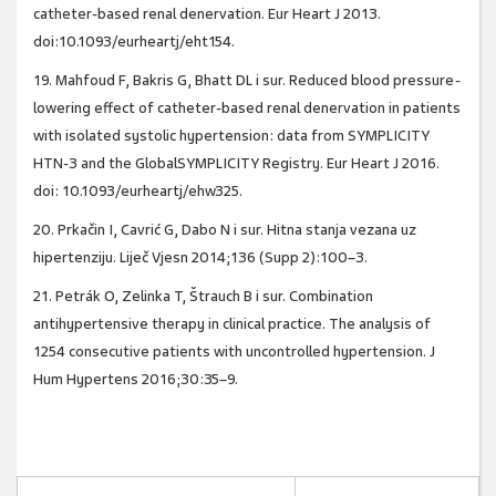
catheter-based renal denervation. Eur Heart J 2013.
doi:10.1093/eurheartj/eht154.
19. Mahfoud F, Bakris G, Bhatt DL i sur. Reduced blood pressure-
lowering effect of catheter-based renal denervation in patients
with isolated systolic hypertension: data from SYMPLICITY
HTN-3 and the GlobalSYMPLICITY Registry. Eur Heart J 2016.
doi: 10.1093/eurheartj/ehw325.
20. Prkačin I, Cavrić G, Dabo N i sur. Hitna stanja vezana uz
hipertenziju. Liječ Vjesn 2014;136 (Supp 2):100–3.
21. Petrák O, Zelinka T, Štrauch B i sur. Combination
antihypertensive therapy in clinical practice. The analysis of
1254 consecutive patients with uncontrolled hypertension. J
Hum Hypertens 2016;30:35–9.