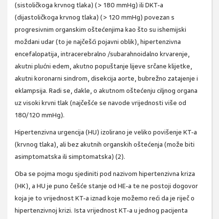
(sistoličkoga krvnog tlaka) (> 180 mmHg) ili DKT-a
(dijastoličkoga krvnog tlaka) (> 120 mmHg) povezan s
progresivnim organskim oštećenjima kao što su ishemijski
moždani udar (to je najčešći pojavni oblik), hipertenzivna
encefalopatija, intracerebralno /subarahnoidalno krvarenje,
akutni plućni edem, akutno popuštanje lijeve srčane klijetke,
akutni koronarni sindrom, disekcija aorte, bubrežno zatajenje i
eklampsija. Radi se, dakle, o akutnom oštećenju ciljnog organa
uz visoki krvni tlak (najčešće se navode vrijednosti više od
180/120 mmHg).
Hipertenzivna urgencija (HU) izolirano je veliko povišenje KT-a
(krvnog tlaka), ali bez akutnih organskih oštećenja (može biti
asimptomatska ili simptomatska) (2).
Oba se pojma mogu sjediniti pod nazivom hipertenzivna kriza
(HK), a HU je puno češće stanje od HE-a te ne postoji dogovor
koja je to vrijednost KT-a iznad koje možemo reći da je riječ o
hipertenzivnoj krizi. Ista vrijednost KT-a u jednog pacijenta