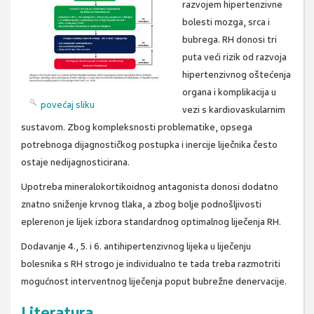
razvojem hipertenzivne
bolesti mozga, srca i
bubrega. RH donosi tri
puta veći rizik od razvoja
hipertenzivnog oštećenja
organa i komplikacija u
povećaj sliku
vezi s kardiovaskularnim
sustavom. Zbog kompleksnosti problematike, opsega
potrebnoga dijagnostičkog postupka i inercije liječnika često
ostaje nedijagnosticirana.
Upotreba mineralokortikoidnog antagonista donosi dodatno
znatno sniženje krvnog tlaka, a zbog bolje podnošljivosti
eplerenon je lijek izbora standardnog optimalnog liječenja RH.
Dodavanje 4., 5. i 6. antihipertenzivnog lijeka u liječenju
bolesnika s RH strogo je individualno te tada treba razmotriti
mogućnost interventnog liječenja poput bubrežne denervacije.
Literatura