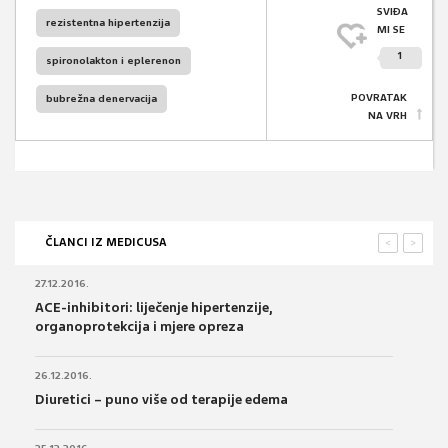
SVIĐA
rezistentna hipertenzija
MI SE
1
spironolakton i eplerenon
POVRATAK
bubrežna denervacija
NA VRH
ČLANCI IZ MEDICUSA
<
>
27.12.2016.
ACE-inhibitori: liječenje hipertenzije,
organoprotekcija i mjere opreza
26.12.2016.
Diuretici – puno više od terapije edema