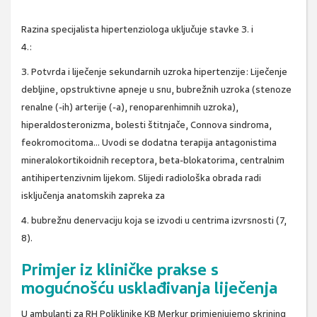
Razina specijalista hipertenziologa uključuje stavke 3. i
4.:
3. Potvrda i liječenje sekundarnih uzroka hipertenzije: Liječenje
debljine, opstruktivne apneje u snu, bubrežnih uzroka (stenoze
renalne (-ih) arterije (-a), renoparenhimnih uzroka),
hiperaldosteronizma, bolesti štitnjače, Connova sindroma,
feokromocitoma... Uvodi se dodatna terapija antagonistima
mineralokortikoidnih receptora, beta-blokatorima, centralnim
antihipertenzivnim lijekom. Slijedi radiološka obrada radi
isključenja anatomskih zapreka za
4. bubrežnu denervaciju koja se izvodi u centrima izvrsnosti (7,
8).
Primjer iz kliničke prakse s
mogućnošću usklađivanja liječenja
U ambulanti za RH Poliklinike KB Merkur primjenjujemo skrining