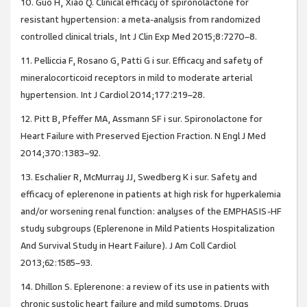
10. Guo H, Xiao Q. Clinical efficacy of spironolactone for
resistant hypertension: a meta-analysis from randomized
controlled clinical trials, Int J Clin Exp Med 2015;8:7270–8.
11. Pelliccia F, Rosano G, Patti G i sur. Efficacy and safety of
mineralocorticoid receptors in mild to moderate arterial
hypertension. Int J Cardiol 2014;177:219–28.
12. Pitt B, Pfeffer MA, Assmann SF i sur. Spironolactone for
Heart Failure with Preserved Ejection Fraction. N Engl J Med
2014;370:1383–92.
13. Eschalier R, McMurray JJ, Swedberg K i sur. Safety and
efficacy of eplerenone in patients at high risk for hyperkalemia
and/or worsening renal function: analyses of the EMPHASIS-HF
study subgroups (Eplerenone in Mild Patients Hospitalization
And Survival Study in Heart Failure). J Am Coll Cardiol
2013;62:1585–93.
14. Dhillon S. Eplerenone: a review of its use in patients with
chronic systolic heart failure and mild symptoms. Drugs