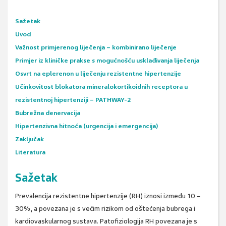
Sažetak
Uvod
Važnost primjerenog liječenja – kombinirano liječenje
Primjer iz kliničke prakse s mogućnošću usklađivanja liječenja
Osvrt na eplerenon u liječenju rezistentne hipertenzije
Učinkovitost blokatora mineralokortikoidnih receptora u
rezistentnoj hipertenziji – PATHWAY-2
Bubrežna denervacija
Hipertenzivna hitnoća (urgencija i emergencija)
Zaključak
Literatura
Sažetak
Prevalencija rezistentne hipertenzije (RH) iznosi između 10 –
30%, a povezana je s većim rizikom od oštećenja bubrega i
kardiovaskularnog sustava. Patofiziologija RH povezana je s