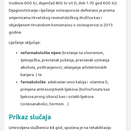
trudnice 600 IU, dojenčad 400 IU vit D, dob 1-70 god 600 IU).
Dijagnosticiranje i liječenje osteoporoze definirano je prema
smjernicama Hrvatskog reumatološkog društva kao i
objavljenom Hrvatskom konsenzusu o osteoporozi iz 2013.
godine.
Liječenje uključuje:
nefarmakološke mjere
(kretanje na otvorenom,
tjelovježba, prestanak pušenja, prestanak uzimanja
alkohola, pothranjenost, uklanjanje arhitektonskih
barijera..) te
farmakološke
: adekvatan unos kalcija i vitamina D,
primjena antiresorptivnih lijekova (bisfosfonata kao
lijekova prvog izbora) kao i ostalih lijekova
(osteoanabolici, hormoni ...).
Prikaz slučaja
Umirovljena službenica 64 god, upućena je na rehabilitaciju