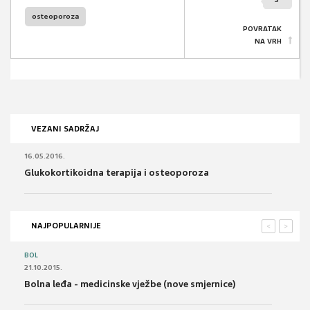
osteoporoza
POVRATAK
NA VRH
VEZANI SADRŽAJ
16.05.2016.
Glukokortikoidna terapija i osteoporoza
NAJPOPULARNIJE
<
>
BOL
21.10.2015.
Bolna leđa - medicinske vježbe (nove smjernice)