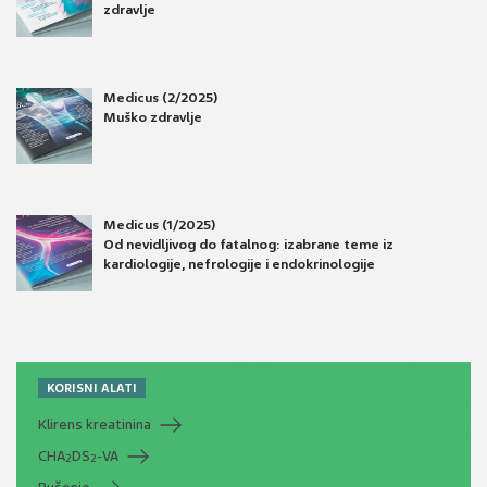
zdravlje
Medicus (2/2025)
Muško zdravlje
Medicus (1/2025)
Od nevidljivog do fatalnog: izabrane teme iz
kardiologije, nefrologije i endokrinologije
KORISNI ALATI
Klirens kreatinina
CHA
DS
-VA
2
2