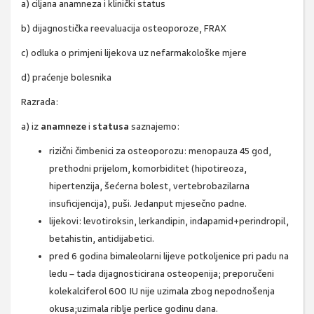
a) ciljana anamneza i klinički status
b) dijagnostička reevaluacija osteoporoze, FRAX
c) odluka o primjeni lijekova uz nefarmakološke mjere
d) praćenje bolesnika
Razrada:
a) iz
anamneze
i
statusa
saznajemo:
rizični čimbenici za osteoporozu: menopauza 45 god,
prethodni prijelom, komorbiditet (hipotireoza,
hipertenzija, šećerna bolest, vertebrobazilarna
insuficijencija), puši. Jedanput mjesečno padne.
lijekovi: levotiroksin, lerkandipin, indapamid+perindropil,
betahistin, antidijabetici.
pred 6 godina bimaleolarni lijeve potkoljenice pri padu na
ledu – tada dijagnosticirana osteopenija; preporučeni
kolekalciferol 600 IU nije uzimala zbog nepodnošenja
okusa;uzimala riblje perlice godinu dana.