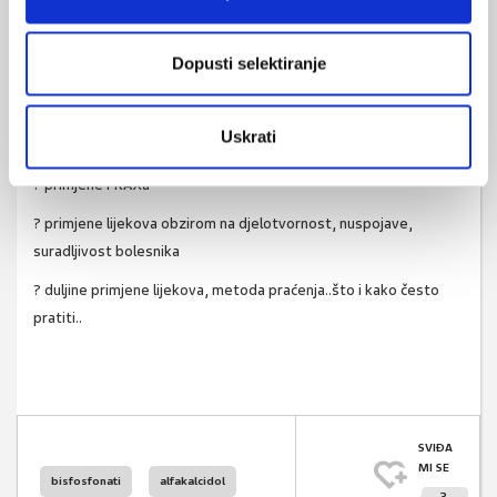
d)
kontrola
Ca u serumu kao i 25 OH vit D za 6 mj. Kontrolna
denzitometrija na istom uređaju za 18 mjeseci radi praćenja
Dopusti selektiranje
učinka lijeka.
Pitanja za raspravu:
Uskrati
? širine dijagnostičke obrade
? primjene FRAXa
? primjene lijekova obzirom na djelotvornost, nuspojave,
suradljivost bolesnika
? duljine primjene lijekova, metoda praćenja..što i kako često
pratiti..
SVIĐA
MI SE
bisfosfonati
alfakalcidol
3