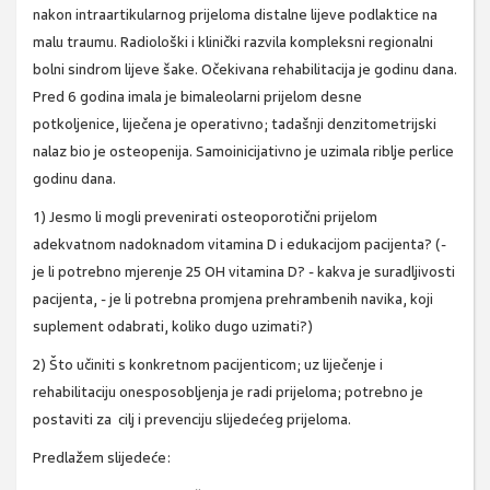
nakon intraartikularnog prijeloma distalne lijeve podlaktice na
malu traumu. Radiološki i klinički razvila kompleksni regionalni
bolni sindrom lijeve šake. Očekivana rehabilitacija je godinu dana.
Pred 6 godina imala je bimaleolarni prijelom desne
potkoljenice, liječena je operativno; tadašnji denzitometrijski
nalaz bio je osteopenija. Samoinicijativno je uzimala riblje perlice
godinu dana.
1) Jesmo li mogli prevenirati osteoporotični prijelom
adekvatnom nadoknadom vitamina D i edukacijom pacijenta? (-
je li potrebno mjerenje 25 OH vitamina D? - kakva je suradljivosti
pacijenta, - je li potrebna promjena prehrambenih navika, koji
suplement odabrati, koliko dugo uzimati?)
2) Što učiniti s konkretnom pacijenticom; uz liječenje i
rehabilitaciju onesposobljenja je radi prijeloma; potrebno je
postaviti za cilj i prevenciju slijedećeg prijeloma.
Predlažem slijedeće: