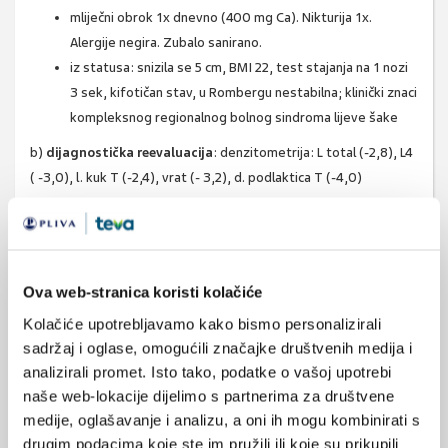
mliječni obrok 1x dnevno (400 mg Ca). Nikturija 1x.
Alergije negira. Zubalo sanirano.
iz statusa: snizila se 5 cm, BMI 22, test stajanja na 1 nozi
3 sek, kifotičan stav, u Rombergu nestabilna; klinički znaci
kompleksnog regionalnog bolnog sindroma lijeve šake
b)
d
ijagnostička
reevaluacija
: denzitometrija: L total (-2,8), L4
( -3,0), l. kuk T (-2,4), vrat (- 3,2), d. podlaktica T (-4,0)
Laboratorij: SE 20, KKS, transaminaze, kreatinin - uredni; ALP 54;
urin proteini +, TSH 4,0; Ca u serumu 2,31; 25 OH vit D 24 nmol/l
Dg.
Osteoporosis postmenopausalis
.,
Hypovitaminosis
Ova web-stranica koristi kolačiće
D,
Fracturam i
.a.
antebrachi l. sin dist
.,
CRPS manus l. sin.,
Hypertensio arterialis., Diabetes mellitus.
,
Insuff. VB
.
St. post
Kolačiće upotrebljavamo kako bismo personalizirali
sadržaj i oglase, omogućili značajke društvenih medija i
fracturam bimalleolaris l. sin a .a. V
I
analizirali promet. Isto tako, podatke o vašoj upotrebi
c)
cilj lije
čenja
- prevencija novog prijeloma (FRAX 10 godišnji
naše web-lokacije dijelimo s partnerima za društvene
rizik za veliki prijelom 18%, prijelom kuka 6,5%)
medije, oglašavanje i analizu, a oni ih mogu kombinirati s
liječenje: farmakoterapija (kalcij + vitamin D + bisfosfonat) +
drugim podacima koje ste im pružili ili koje su prikupili