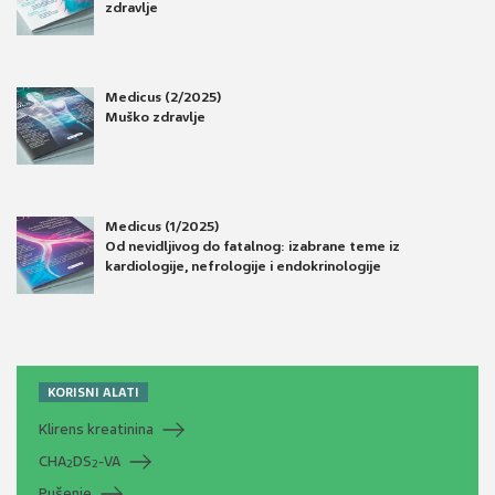
zdravlje
Medicus (2/2025)
Muško zdravlje
Medicus (1/2025)
Od nevidljivog do fatalnog: izabrane teme iz
kardiologije, nefrologije i endokrinologije
KORISNI ALATI
Klirens kreatinina
CHA
DS
-VA
2
2
Pušenje