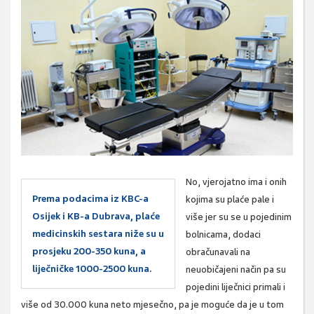
No, vjerojatno ima i onih
Prema podacima iz KBC-a
kojima su plaće pale i
Osijek i KB-a Dubrava, plaće
više jer su se u pojedinim
medicinskih sestara niže su u
bolnicama, dodaci
prosjeku 200-350 kuna, a
obračunavali na
liječničke 1000-2500 kuna.
neuobičajeni način pa su
pojedini liječnici primali i
više od 30.000 kuna neto mjesečno, pa je moguće da je u tom