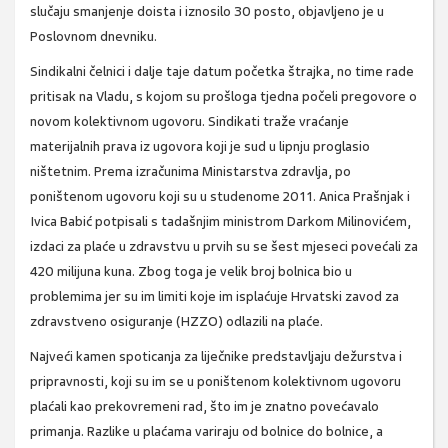
slučaju smanjenje doista i iznosilo 30 posto, objavljeno je u
Poslovnom dnevniku.
Sindikalni čelnici i dalje taje datum početka štrajka, no time rade
pritisak na Vladu, s kojom su prošloga tjedna počeli pregovore o
novom kolektivnom ugovoru. Sindikati traže vraćanje
materijalnih prava iz ugovora koji je sud u lipnju proglasio
ništetnim. Prema izračunima Ministarstva zdravlja, po
poništenom ugovoru koji su u studenome 2011. Anica Prašnjak i
Ivica Babić potpisali s tadašnjim ministrom Darkom Milinovićem,
izdaci za plaće u zdravstvu u prvih su se šest mjeseci povećali za
420 milijuna kuna. Zbog toga je velik broj bolnica bio u
problemima jer su im limiti koje im isplaćuje Hrvatski zavod za
zdravstveno osiguranje (HZZO) odlazili na plaće.
Najveći kamen spoticanja za liječnike predstavljaju dežurstva i
pripravnosti, koji su im se u poništenom kolektivnom ugovoru
plaćali kao prekovremeni rad, što im je znatno povećavalo
primanja. Razlike u plaćama variraju od bolnice do bolnice, a