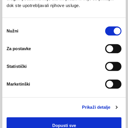
dok ste upotrebljavali njihove usluge.
SVIĐA
Odabir
MI SE
plaća
prihod
štrajk
Nužni
pristanka
0
medicinske sestre
doktor
POVRATAK
Za postavke
NA VRH
Statistički
Marketinški
VEZANI SADRŽAJ
<
>
12.05.2021.
Međunarodni dan medicinskih sestara i tehničara, 12.
Prikaži detalje
5.
19.08.2013.
Dopusti sve