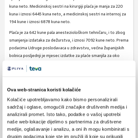
kuna neto. Medicinskoj sestri na kirurgiji plaća je manja za 220
kuna i iznosi 6445 kuna neto, a medicinskoj sestri na internoj za
194 kune i iznosi 6878 kuna neto.
Plaća je za 642 kune pala anesteziološkom tehničaru, i to zbog
smanjenja izdataka za dežurstva, i iznosi 7092 kune neto. Prema
podacima Udruge poslodavaca u zdravstvu, većina županijskih
bolnica posljednji je mjesec izdatke za plaće smanjila za oko
četiri posto. Kao metodu pritiska, liječnici su, na preporuku
sindikata, povukli suglasnosti prema kojima su liječnici mogli
raditi i dulje od 48 sati tjedno. Od rujna će se, dakle, strogo
pridržavati EU direktive. No, ministar ima na raspolaganju
Ova web-stranica koristi kolačiće
instrument i za to: može uvesti smjenski rad jer mu to
Kolačiće upotrebljavamo kako bismo personalizirali
omogućuje upravo kolektivni ugovor.
sadržaj i oglase, omogućili značajke društvenih medija i
Cijeli tekst potražite u Poslovnom dnevniku.
analizirali promet. Isto tako, podatke o vašoj upotrebi
naše web-lokacije dijelimo s partnerima za društvene
www.poslovni.hr
medije, oglašavanje i analizu, a oni ih mogu kombinirati s
drugim podacima koje ste im pružili ili koje su prikupili