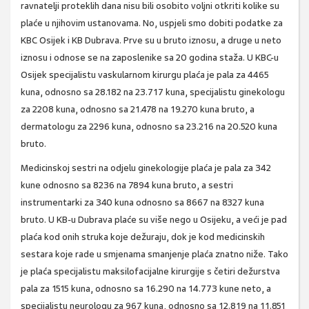
ravnatelji proteklih dana nisu bili osobito voljni otkriti kolike su
plaće u njihovim ustanovama. No, uspjeli smo dobiti podatke za
KBC Osijek i KB Dubrava. Prve su u bruto iznosu, a druge u neto
iznosu i odnose se na zaposlenike sa 20 godina staža. U KBC-u
Osijek specijalistu vaskularnom kirurgu plaća je pala za 4465
kuna, odnosno sa 28.182 na 23.717 kuna, specijalistu ginekologu
za 2208 kuna, odnosno sa 21.478 na 19.270 kuna bruto, a
dermatologu za 2296 kuna, odnosno sa 23.216 na 20.520 kuna
bruto.
Medicinskoj sestri na odjelu ginekologije plaća je pala za 342
kune odnosno sa 8236 na 7894 kuna bruto, a sestri
instrumentarki za 340 kuna odnosno sa 8667 na 8327 kuna
bruto. U KB-u Dubrava plaće su više nego u Osijeku, a veći je pad
plaća kod onih struka koje dežuraju, dok je kod medicinskih
sestara koje rade u smjenama smanjenje plaća znatno niže. Tako
je plaća specijalistu maksilofacijalne kirurgije s četiri dežurstva
pala za 1515 kuna, odnosno sa 16.290 na 14.773 kune neto, a
specijalistu neurologu za 967 kuna, odnosno sa 12.819 na 11.851