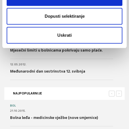
Pregovarački odbor Vlade i dalje otvoren za
kolektivno pregovaranje
Dopusti selektiranje
21.06.2013.
Ulaskom u EU mogli bismo ostati bez 350 liječnika
Uskrati
27.03.2013.
Mjesečni limiti u bolnicama pokrivaju samo plaće.
12.05.2012.
Međunarodni dan sestrinstva 12. svibnja
NAJPOPULARNIJE
<
>
BOL
21.10.2015.
Bolna leđa - medicinske vježbe (nove smjernice)