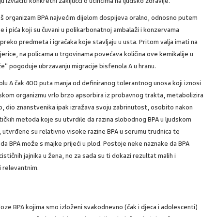
 izvlačiti konkretni zaključci o učincima na ljudsko zdravlje.
aš organizam BPA najvećim dijelom dospijeva oralno, odnosno putem
e i pića koji su čuvani u polikarbonatnoj ambalaži i konzervama
eko predmeta i igračaka koje stavljaju u usta. Pritom valja imati na
erice, na policama u trgovinama povećava količina ove kemikalije u
že" pogoduje ubrzavanju migracije bisfenola A u hranu.
olu A čak 400 puta manja od definiranog tolerantnog unosa koji iznosi
skom organizmu vrlo brzo apsorbira iz probavnog trakta, metabolizira
. No, dio znanstvenika ipak izražava svoju zabrinutost, osobito nakon
nalitičkih metoda koje su utvrdile da razina slobodnog BPA u ljudskom
 utvrđene su relativno visoke razine BPA u serumu trudnica te
e da BPA može s majke prijeći u plod. Postoje neke naznake da BPA
tičnih jajnika u žena, no za sada su ti dokazi rezultat malih i
i relevantnim.
 doze BPA kojima smo izloženi svakodnevno (čak i djeca i adolescenti)