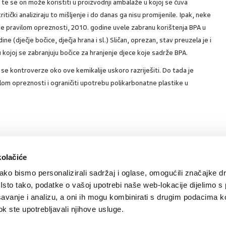
 te se on može koristiti u proizvodnji ambalaže u kojoj se čuva
itički analiziraju to mišljenje i do danas ga nisu promijenile. Ipak, neke
se pravilom opreznosti, 2010. godine uvele zabranu korištenja BPA u
e (dječje bočice, dječja hrana i sl.) Sličan, oprezan, stav preuzela je i
kojoj se zabranjuju bočice za hranjenje djece koje sadrže BPA.
e se kontroverze oko ove kemikalije uskoro razriješiti. Do tada je
lom opreznosti i ograničiti upotrebu polikarbonatne plastike u
SVIĐA
POVRA
kolačiće
0
MI SE
NA
ko bismo personalizirali sadržaj i oglase, omogućili značajke d
. Isto tako, podatke o vašoj upotrebi naše web-lokacije dijelimo s
avanje i analizu, a oni ih mogu kombinirati s drugim podacima k
 dok ste upotrebljavali njihove usluge.