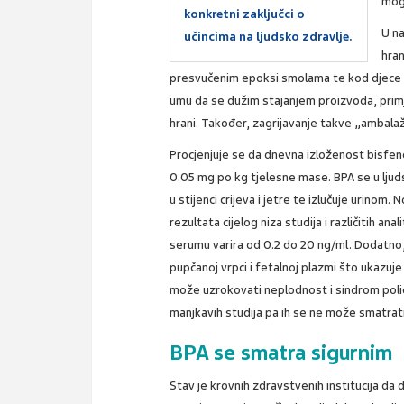
mogu
konkretni zaključci o
U n
učincima na ljudsko zdravlje.
hran
presvučenim epoksi smolama te kod djece pr
umu da se dužim stajanjem proizvoda, primj
hrani. Također, zagrijavanje takve „ambala
Procjenjuje se da dnevna izloženost bisfen
0.05 mg po kg tjelesne mase. BPA se u ljud
u stijenci crijeva i jetre te izlučuje urinom
rezultata cijelog niza studija i različitih a
serumu varira od 0.2 do 20 ng/ml. Dodatno,
pupčanoj vrpci i fetalnoj plazmi što ukazuj
može uzrokovati neplodnost i sindrom policis
manjkavih studija pa ih se ne može smatrat
BPA se smatra sigurnim
Stav je krovnih zdravstvenih institucija da