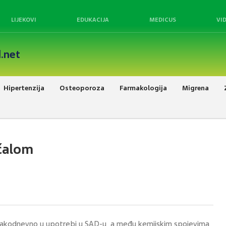
LIJEKOVI
EDUKACIJA
MEDICUS
VI
.net
Hipertenzija
Osteoporoza
Farmakologija
Migrena
ćalom
vakodnevno u upotrebi u SAD-u, a među kemijskim spojevima,