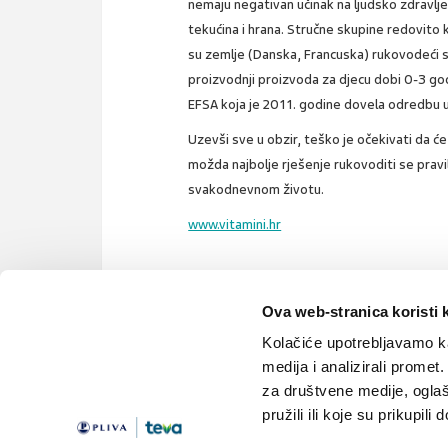
nemaju negativan učinak na ljudsko zdravlje
tekućina i hrana. Stručne skupine redovito kr
su zemlje (Danska, Francuska) rukovodeći 
proizvodnji proizvoda za djecu dobi 0-3 godin
EFSA koja je 2011. godine dovela odredbu u 
Uzevši sve u obzir, teško je očekivati da ć
možda najbolje rješenje rukovoditi se pravi
svakodnevnom životu.
www.vitamini.hr
Ova web-stranica koristi 
bisfenol a
plasika
Kolačiće upotrebljavamo ka
medija i analizirali promet
za društvene medije, oglaš
pružili ili koje su prikupili