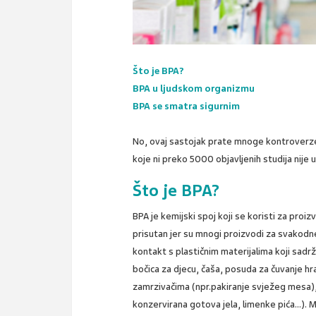
Što je BPA?
BPA u ljudskom organizmu
BPA se smatra sigurnim
No, ovaj sastojak prate mnoge kontroverze, 
koje ni preko 5000 objavljenih studija nije u
Što je BPA?
BPA je kemijski spoj koji se koristi za proiz
prisutan jer su mnogi proizvodi za svakodn
kontakt s plastičnim materijalima koji sadrž
bočica za djecu, čaša, posuda za čuvanje hra
zamrzivačima (npr.pakiranje svježeg mesa),
konzervirana gotova jela, limenke pića...). 