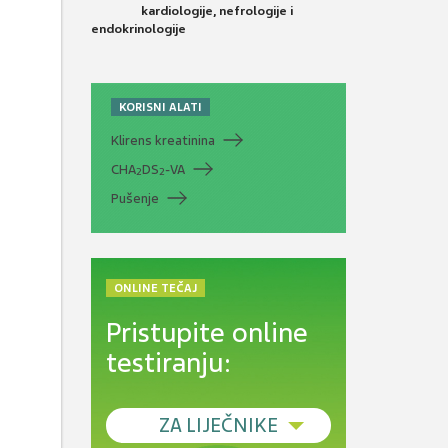
kardiologije, nefrologije i
endokrinologije
KORISNI ALATI
Klirens kreatinina
CHA
DS
-VA
2
2
Pušenje
ONLINE TEČAJ
Pristupite online
testiranju:
ZA LIJEČNIKE