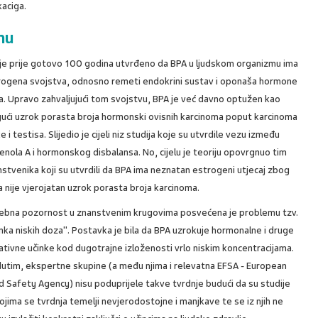
kaciga.
mu
 je prije gotovo 100 godina utvrđeno da BPA u ljudskom organizmu ima
rogena svojstva, odnosno remeti endokrini sustav i oponaša hormone
la. Upravo zahvaljujući tom svojstvu, BPA je već davno optužen kao
ući uzrok porasta broja hormonski ovisnih karcinoma poput karcinoma
e i testisa. Slijedio je cijeli niz studija koje su utvrdile vezu između
enola A i hormonskog disbalansa. No, cijelu je teoriju opovrgnuo tim
stvenika koji su utvrdili da BPA ima neznatan estrogeni utjecaj zbog
 nije vjerojatan uzrok porasta broja karcinoma.
ebna pozornost u znanstvenim krugovima posvećena je problemu tzv.
nka niskih doza". Postavka je bila da BPA uzrokuje hormonalne i druge
tivne učinke kod dugotrajne izloženosti vrlo niskim koncentracijama.
utim, ekspertne skupine (a među njima i relevatna EFSA - European
 Safety Agency) nisu poduprijele takve tvrdnje budući da su studije
ojima se tvrdnja temelji nevjerodostojne i manjkave te se iz njih ne