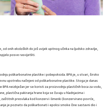
od onih ekoloških do još uvijek upitnog učinka na ljudsko zdravlje,
spjelo posve rasvijetliti.
vodnju polikarbonatne plastike i poliepoksida. BPA je, u stvari, široko
evnu upotrebu načinjeni od polikarbonatne plastike. Stoga je danas
e BPA neizbježan jer se koristi za proizvodnju plastičnih boca za vodu,
ne, plastična pakiranja hrane koja se čuvaju u hladnjacima i
 zaštitnih presvlaka kod konzervi i limenki (konzervirano povrće,
Manje je poznato da polikarbonati i epoksi smoke čine sastavni dio i