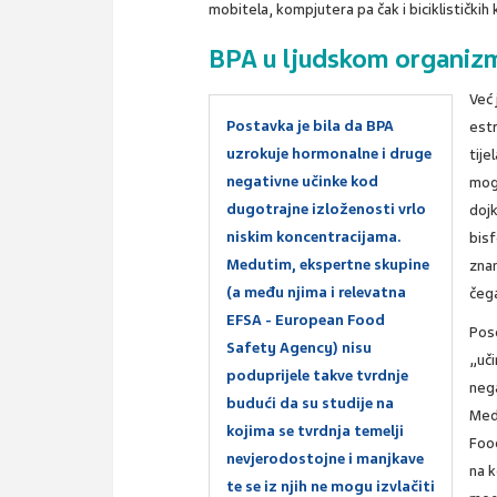
mobitela, kompjutera pa čak i biciklističkih 
BPA u ljudskom organiz
Već
Postavka je bila da BPA
est
uzrokuje hormonalne i druge
tije
negativne učinke kod
mog
dugotrajne izloženosti vrlo
dojk
niskim koncentracijama.
bisf
Medutim, ekspertne skupine
znan
(a među njima i relevatna
čega
EFSA - European Food
Pos
Safety Agency) nisu
„uči
poduprijele takve tvrdnje
nega
budući da su studije na
Med
kojima se tvrdnja temelji
Food
nevjerodostojne i manjkave
na k
te se iz njih ne mogu izvlačiti