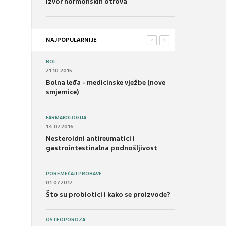
izvor hormonskih otrova
NAJPOPULARNIJE
<
>
BOL
21.10.2015.
Bolna leđa - medicinske vježbe (nove
smjernice)
FARMAKOLOGIJA
14.07.2016.
Nesteroidni antireumatici i
gastrointestinalna podnošljivost
POREMEĆAJI PROBAVE
01.07.2017.
Što su probiotici i kako se proizvode?
OSTEOPOROZA