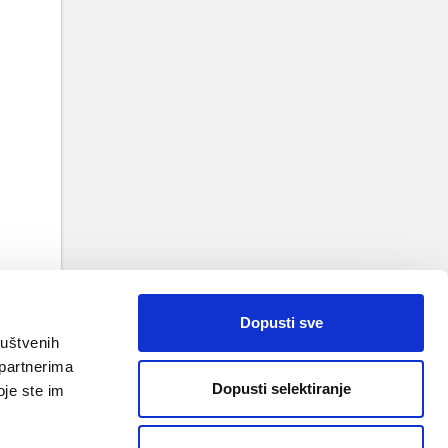
TAK
 VRH
Dopusti sve
ruštvenih
 partnerima
Dopusti selektiranje
oje ste im