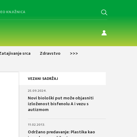
DEO KNJIŽNICA
Zatajivanje srca
Zdravstvo
>>>
VEZANI SADRŽAJ
25.09.2024.
Novi biološki put može objasniti
izloženost bisfenolu A i vezu s
autizmom
11.02.2013.
Održano predavanje: Plastika kao