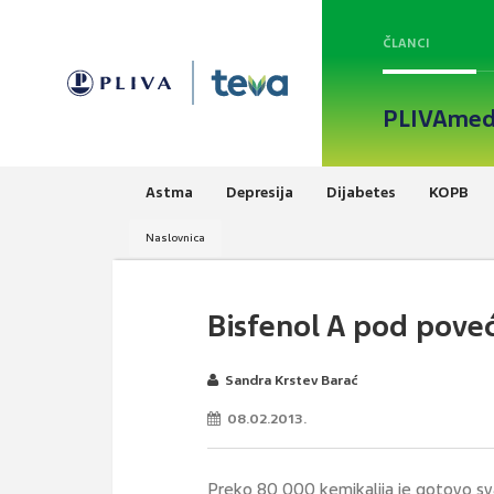
ČLANCI
PLIVAmed
Astma
Depresija
Dijabetes
KOPB
Naslovnica
Bisfenol A pod pove
Sandra Krstev Barać
08.02.2013.
Preko 80 000 kemikalija je gotovo s